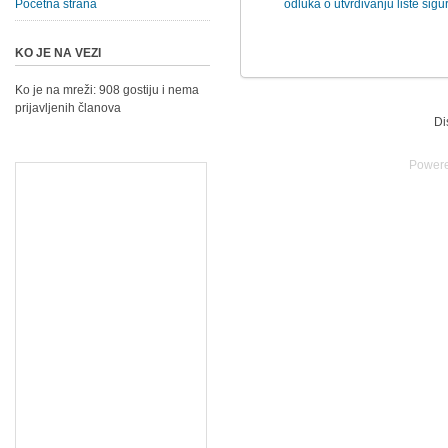
Početna strana
odluka o utvrdivanju liste sig
KO JE NA VEZI
Ko je na mreži: 908 gostiju i nema
prijavljenih članova
Di
Power