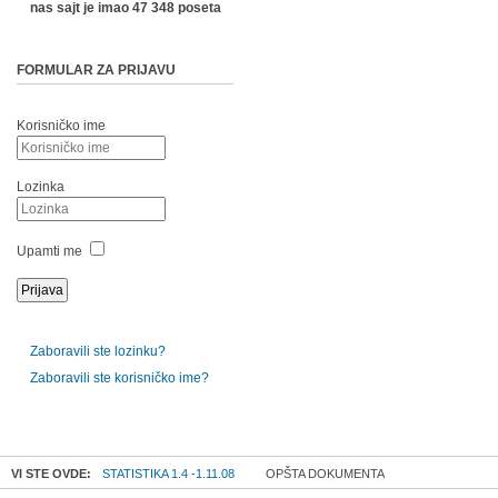
nas sajt je imao 47 348 poseta
FORMULAR ZA PRIJAVU
Korisničko ime
Lozinka
Upamti me
Zaboravili ste lozinku?
Zaboravili ste korisničko ime?
VI STE OVDE:
STATISTIKA 1.4 -1.11.08
OPŠTA DOKUMENTA