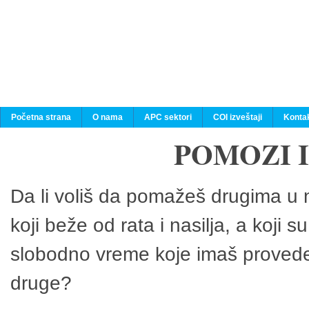
Početna strana
O nama
APC sektori
COI izveštaji
Konta
POMOZI 
Da li voliš da pomažeš drugima u n
koji beže od rata i nasilja, a koji 
slobodno vreme koje imaš provedeš
druge?