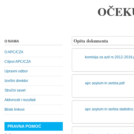
OČEK
Opšta dokumenta
O NAMA
O APC/CZA
komisija za azil rs 2012-2016.
Ciljevi APC/CZA
Upravni odbor
Izvršni direktor
apc asylum in serbia.pdf
Stručni savet
Aktivnosti i rezultati
apc asylum in serbia statistics
Bliski linkovi
PRAVNA POMOĆ