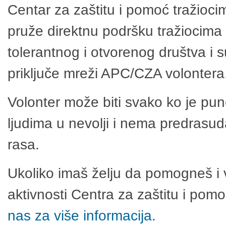
Centar za zaštitu i pomoć tražioci
pruže direktnu podršku tražiocima 
tolerantnog i otvorenog društva i 
priključe mreži APC/CZA volontera
Volonter može biti svako ko je pu
ljudima u nevolji i nema predrasuda
rasa.
Ukoliko imaš želju da pomogneš i 
aktivnosti Centra za zaštitu i po
nas za više informacija.