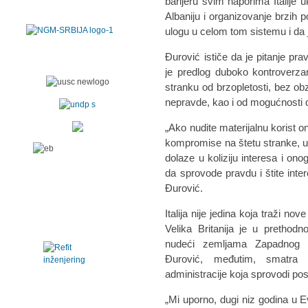
barijeru svim naporima Italije 
Albaniju i organizovanje brzih 
ulogu u celom tom sistemu i da 
Đurović ističe da je pitanje pra
je predlog duboko kontroverzan
stranku od brzopletosti, bez obzi
nepravde, kao i od mogućnosti da
„Ako nudite materijalnu korist 
kompromise na štetu stranke, u
dolaze u koliziju interesa i onog
da sprovode pravdu i štite inter
Đurović.
Italija nije jedina koja traži n
Velika Britanija je u prethod
nudeći zemljama Zapadnog Ba
Đurović, međutim, smatra 
administracije koja sprovodi pos
„Mi uporno, dugi niz godina u E