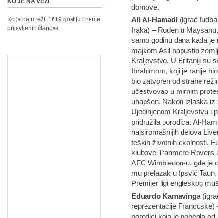
KO JE NA VEZI
domove.
Ali Al-Hamadi
(igrač fudba
Ko je na mreži: 1619 gostiju i nema
prijavljenih članova
Iraka) – Rođen u Maysanu, 
samo godinu dana kada je n
majkom Asil napustio zemlj
Kraljevstvo. U Britaniji su
Ibrahimom, koji je ranije b
bio zatvoren od strane re
učestvovao u mirnim protest
uhapšen. Nakon izlaska iz z
Ujedinjenom Kraljevstvu i p
pridružila porodica. Al-Ham
najsiromašnijih delova Live
teških životnih okolnosti. 
klubove Tranmere Rovers i S
AFC Wimbledon-u, gde je os
mu prelazak u Ipsvič Taun, g
Premijer ligi engleskog mu
Eduardo Kamavinga
(igra
reprezentacije Francuske) 
porodici koja je pobegla o