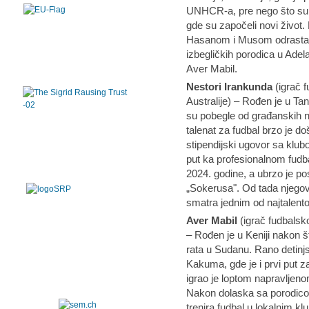
UNHCR-a, pre nego što su do
gde su započeli novi život
Hasanom i Musom odrastao 
izbegličkih porodica u Adela
Aver Mabil.
Nestori Irankunda
(igrač f
Australije) – Rođen je u Tan
su pobegle od građanskih n
talenat za fudbal brzo je d
stipendijski ugovor sa klu
put ka profesionalnom fudba
2024. godine, a ubrzo je pos
„Sokerusa". Od tada njegov
smatra jednim od najtalentov
Aver Mabil
(igrač fudbalsko
– Rođen je u Keniji nakon š
rata u Sudanu. Rano detinj
Kakuma, gde je i prvi put 
igrao je loptom napravljeno
Nakon dolaska sa porodicom
trenira fudbal u lokalnim k