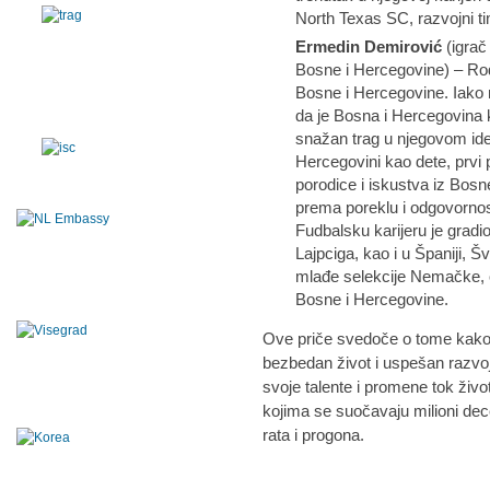
North Texas SC, razvojni t
Ermedin Demirović
(igrač
Bosne i Hercegovine) – Ro
Bosne i Hercegovine. Iako ni
da je Bosna i Hercegovina 
snažan trag u njegovom ide
Hercegovini kao dete, prvi 
porodice i iskustva iz Bosn
prema poreklu i odgovornos
Fudbalsku karijeru je gra
Lajpciga, kao i u Španiji,
mlađe selekcije Nemačke, o
Bosne i Hercegovine.
Ove priče svedoče o tome kako je
bezbedan život i uspešan razvoj
svoje talente i promene tok živ
kojima se suočavaju milioni de
rata i progona.