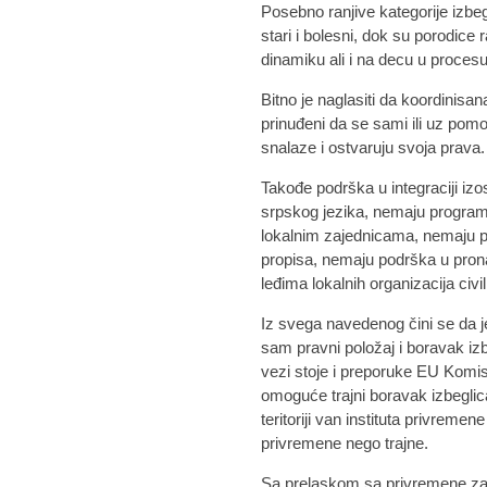
Posebno ranjive kategorije izbe
stari i bolesni, dok su porodice
dinamiku ali i na decu u procesu
Bitno je naglasiti da koordinisan
prinuđeni da se sami ili uz pomo
snalaze i ostvaruju svoja prava.
Takođe podrška u integraciji iz
srpskog jezika, nemaju program
lokalnim zajednicama, nemaju 
propisa, nemaju podrška u prona
leđima lokalnih organizacija civi
Iz svega navedenog čini se da 
sam pravni položaj i boravak izbe
vezi stoje i preporuke EU Komi
omoguće trajni boravak izbeglic
teritoriji van instituta privremen
privremene nego trajne.
Sa prelaskom sa privremene zaštit