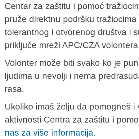
Centar za zaštitu i pomoć tražioci
pruže direktnu podršku tražiocima 
tolerantnog i otvorenog društva i 
priključe mreži APC/CZA volontera
Volonter može biti svako ko je pu
ljudima u nevolji i nema predrasuda
rasa.
Ukoliko imaš želju da pomogneš i 
aktivnosti Centra za zaštitu i po
nas za više informacija.