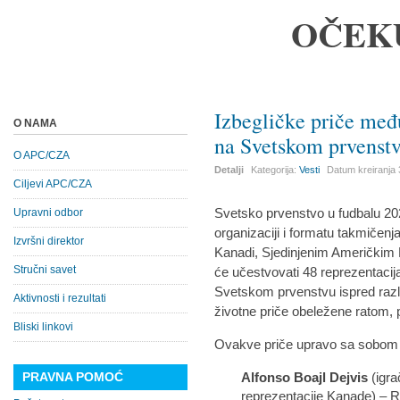
OČEK
Izbegličke priče međ
O NAMA
na Svetskom prvenst
O APC/CZA
Detalji
Kategorija:
Vesti
Datum kreiranja
Ciljevi APC/CZA
Svetsko prvenstvo u fudbalu 202
Upravni odbor
organizaciji i formatu takmičenja.
Izvršni direktor
Kanadi, Sjedinjenim Američkim 
Stručni savet
će učestvovati 48 reprezentacij
Svetskom prvenstvu ispred različ
Aktivnosti i rezultati
životne priče obeležene ratom, 
Bliski linkovi
Ovakve priče upravo sa sobom n
PRAVNA POMOĆ
Alfonso Boajl Dejvis
(igra
reprezentacije Kanade) – 