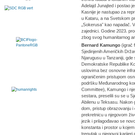
Adelajd Junajted i postao je
Kasnije je nastupao za rep
u Kataru, a na Svetskom p
„Sokerusa" kao napadač. V
zajednici. Godine 2023. pr
zbog svog humanitarnog 
Bernard Kamungo
(igrač 
Sjedinjenih Američkih Drž
Njarugusu u Tanzaniji, gde su
Demokratske Republike Kon
uslovima bez osnovne infra
ograničenim pristupom osn
podršku Međunarodnog komi
Committee), Kamungo i njego
sestara, preselili su se u S
Abilenu u Teksasu. Nakon go
dom, pristup obrazovanju i
prekretnicu u njegovom živo
jezik i prilagođavao se nov
konstanta i prostor u kojem 
trenutak u njegovoj karijeri