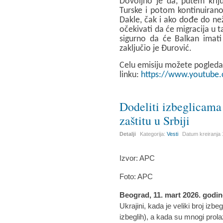
Dovoljno je da, putem kriju
Turske i potom kontinuirano
Dakle, čak i ako dođe do ne
očekivati da će migracija u t
sigurno da će Balkan imati 
zaključio je Đurović.
Celu emisiju možete pogleda
linku:
https://www.youtube
Dodeliti izbeglicama 
zaštitu u Srbiji
Detalji
Kategorija:
Vesti
Datum kreiranja
Izvor: APC
Foto: APC
Beograd, 11. mart 2026. godi
Ukrajini, kada je veliki broj izb
izbeglih), a kada su mnogi prola