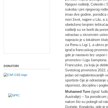
Njegovi roditelji, Celestin 
sukoba i pre njegovog rođe
imao dve godine, porodica 
novi život, najpre u Lilu, a
obeleženo brojnim teškoća
roditelji su se borili da po
odrastao u skromnim uslovi
napravio je u lokalnom klu
za Renu u Ligi 1, a ubrzo je
igrača francuskog prvenstv
gde je nastavio brz uspon i 
prvenstvo i Ligu šampiona. 
Francuske, za koju je debito
DONATORI
Svetskog prvenstva 2022. 
jedan od najtalentovanijih v
sportiste čije je odrastanje
otpornost, disciplinu i pogle
Muhamed Ture
(igrač fudb
Australije) – Sa porodicom 
nakon što su pobegli od rat
Gvineje, Konakriju, gde je