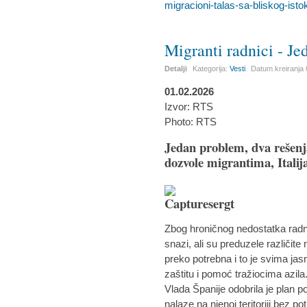
migracioni-talas-sa-bliskog-isto
Migranti radnici - Je
Detalji
Kategorija:
Vesti
Datum kreiranja
01.02.2026
Izvor: RTS
Photo: RTS
Jedan problem, dva rešenj
dozvole migrantima, Italij
Zbog hroničnog nedostatka radnik
snazi, ali su preduzele različite 
preko potrebna i to je svima ja
zaštitu i pomoć tražiocima azila
Vlada Španije odobrila je plan p
nalaze na njenoj teritoriji bez p