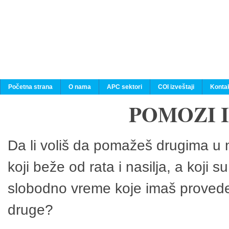
Početna strana
O nama
APC sektori
COI izveštaji
Konta
POMOZI 
Da li voliš da pomažeš drugima u n
koji beže od rata i nasilja, a koji 
slobodno vreme koje imaš provedeš
druge?