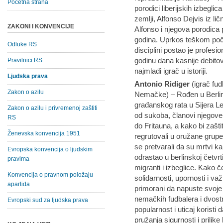
Početna strana
porodici liberijskih izbegli
zemlji, Alfonso Dejvis iz lič
ZAKONI I KONVENCIJE
Alfonso i njegova porodica 
godina. Uprkos teškom poče
Odluke RS
disciplini postao je profes
godinu dana kasnije debitov
Pravilnici RS
najmlađi igrač u istoriji.
Ljudska prava
Antonio Ridiger
(igrač fud
Zakon o azilu
Nemačke) – Rođen u Berlin
građanskog rata u Sijera L
Zakon o azilu i privremenoj zaštiti
od sukoba, članovi njegove
RS
do Fritauna, a kako bi zaštit
Ženevska konvencija 1951
regrutovali u oružane grupe
se pretvarali da su mrtvi kak
Evropska konvencija o ljudskim
odrastao u berlinskoj četvrti
pravima
migranti i izbeglice. Kako č
Konvencija o pravnom položaju
solidarnosti, upornosti i važ
apartida
primorani da napuste svoje
nemačkih fudbalera i dvost
Evropski sud za ljudska prava
popularnost i uticaj koristi 
pružanja sigurnosti i prilike