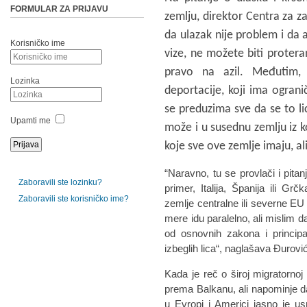
FORMULAR ZA PRIJAVU
zemlju, direktor Centra za z
da ulazak nije problem i da a
Korisničko ime
vize, ne možete biti protera
pravo na azil. Međutim, 
Lozinka
deportacije, koji ima ogran
se preduzima sve da se to li
Upamti me
može i u susednu zemlju iz ko
koje sve ove zemlje imaju, ali
“Naravno, tu se provlači i pitan
Zaboravili ste lozinku?
primer, Italija, Španija ili G
Zaboravili ste korisničko ime?
zemlje centralne ili severne E
mere idu paralelno, ali mislim 
od osnovnih zakona i principa
izbeglih lica“, naglašava Đurovi
Kada je reč o široj migratornoj
prema Balkanu, ali napominje da
u Evropi i Americi jasno je us