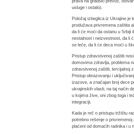
prava na gradski prevoz, ostvar
usluge i ostalo).
Položaj izbeglica iz Ukrajine je 
produžava privremena zaštita ali 
da li će moći da ostanu u Srbiji i
nestalnost i neizvestnost, da li
se leče, da li će deca moći u šk
Pristup zdravstvenoj zaštiti no
domovima zdravlja, problema n
zdravstvenoj zaštiti, tercijalnoj
Pristup obrazovanju i uključiva
izazove, a značajan broj dece p
ukrajinskih vlasti, na taj način
u kojima žive, oni zbog toga i tež
integraciji.
Kada je reč o pristupu tržištu r
potrebno rešenje o privremenoj z
plaćeni od domaćih radnika i u r