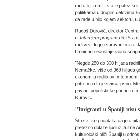
rad u toj zemlji, što je potez ko
politikama u drugim delovima Ev
da rade u bilo kojem sektoru, u 
Radoš Đurović, direktor Centra z
u
Jutarnjem programu
RTS-a da 
radi već dugo i sprovodi mere da 
hronično nedostaje radna snaga
"Negde 250 do 300 hiljada radni
Nemačke, više od 368 hiljada go
ekonomija radila ovim tempom. Im
potrebna i to je svima jasno. Me
privlači populističke poene i u
Đurović.
"Imigranti u Španiji nisu
Što se tiče podataka da je u pita
pretežno dolaze ljudi iz Južne A
kulturološki bliži Španiji u odn