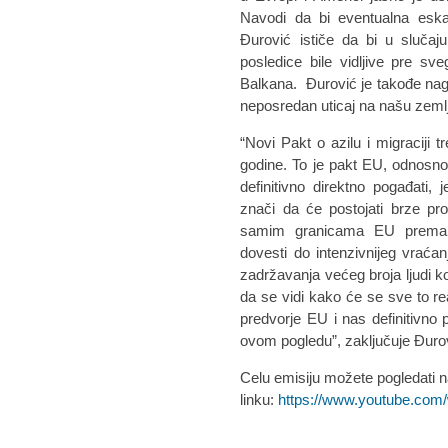
Navodi da bi eventualna eska
Đurović ističe da bi u slučaju
posledice bile vidljive pre s
Balkana. Đurović je takođe nagla
neposredan uticaj na našu zeml
“Novi Pakt o azilu i migraciji
godine. To je pakt EU, odnosno 
definitivno direktno pogađat
znači da će postojati brze pr
samim granicama EU prema
dovesti do intenzivnijeg vraćanj
zadržavanja većeg broja ljudi k
da se vidi kako će se sve to rea
predvorje EU i nas definitivn
ovom pogledu”, zaključuje Đuro
Celu emisiju možete pogledati 
linku:
https://www.youtube.co