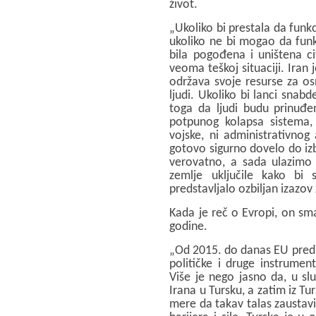
život.
„Ukoliko bi prestala da funkc
ukoliko ne bi mogao da funkc
bila pogođena i uništena ci
veoma teškoj situaciji. Iran
održava svoje resurse za os
ljudi. Ukoliko bi lanci snabd
toga da ljudi budu prinuđe
potpunog kolapsa sistema, š
vojske, ni administrativnog 
gotovo sigurno dovelo do izb
verovatno, a sada ulazimo 
zemlje uključile kako bi s
predstavljalo ozbiljan izazov 
Kada je reč o Evropi, on sma
godine.
„Od 2015. do danas EU predu
političke i druge instrumen
Više je nego jasno da, u sl
Irana u Tursku, a zatim iz T
mere da takav talas zaustavi,