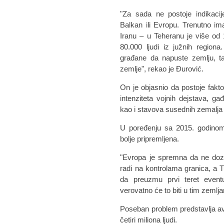
"Za sada ne postoje indikacij
Balkan ili Evropu. Trenutno i
Iranu – u Teheranu je više od 
80.000 ljudi iz južnih regiona
građane da napuste zemlju, t
zemlje", rekao je Đurović.
On je objasnio da postoje faktor
intenziteta vojnih dejstava, gađ
kao i stavova susednih zemalja
U poređenju sa 2015. godinom,
bolje pripremljena.
"Evropa je spremna da ne dozv
radi na kontrolama granica, a 
da preuzmu prvi teret eventu
verovatno će to biti u tim zemlj
Poseban problem predstavlja avg
četiri miliona ljudi.