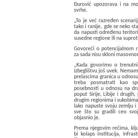
Đurović upozorava i na mo
svrhe.
„To je već razređen scenarij,
tako i ranije, gde se neko st
da napusti određenu teritorij
susedne regione ili na suprot
Govoreći o potencijalnom ra
za sada nisu skloni masovno
„Kada govorimo o trenutn
izbeglištvu još uvek. Nema
prelascima granica u odnosu
treba posmatrati kao spe
posebnosti u odnosu na drug
poput Sirije, Libije i drugih
drugim regionima i sukobima.
lako napuste svoju zemlju i
sve što su gradili ceo svoj
objasnio je.
Prema njegovim rečima, ključ
bi kolaps institucija, infr