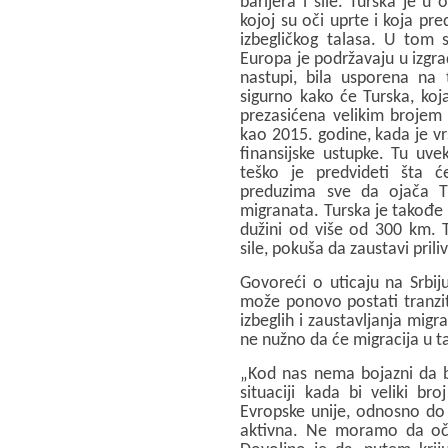
barijera i sile. Turska je 
kojoj su oči uprte i koja pre
izbegličkog talasa. U tom 
Europa je podržavaju u izgrad
nastupi, bila usporena na t
sigurno kako će Turska, koj
prezasićena velikim brojem lj
kao 2015. godine, kada je vrš
finansijske ustupke. Tu uvek
teško je predvideti šta ć
preduzima sve da ojača Tur
migranata. Turska je takođe
dužini od više od 300 km. 
sile, pokuša da zaustavi priliv
Govoreći o uticaju na Srbij
može ponovo postati tranzit
izbeglih i zaustavljanja migr
ne nužno da će migracija u t
„Kod nas nema bojazni da bi
situaciji kada bi veliki br
Evropske unije, odnosno do 
aktivna. Ne moramo da oč