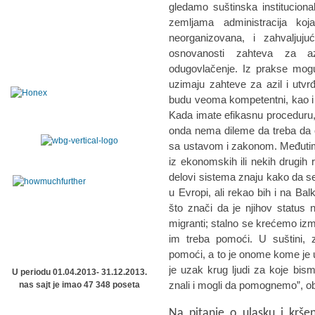
gledamo suštinska institucion
zemljama administracija koj
neorganizovana, i zahvaljuj
osnovanosti zahteva za az
odugovlačenje. Iz prakse mogu
uzimaju zahteve za azil i utvrđu
budu veoma kompetentni, kao i brz
Kada imate efikasnu proceduru, t
onda nema dileme da treba da os
sa ustavom i zakonom. Međutim, a
iz ekonomskih ili nekih drugih r
delovi sistema znaju kako da 
u Evropi, ali rekao bih i na Bal
što znači da je njihov status n
migranti; stalno se krećemo izm
im treba pomoći. U suštini, 
pomoći, a to je onome kome je u
je uzak krug ljudi za koje bism
U periodu 01.04.2013- 31.12.2013.
znali i mogli da pomognemo”, ob
nas sajt je imao 47 348 poseta
Na pitanje o ulasku i krše