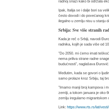
radnoj snazi kako bi održala ek
Ipak, Italija se i dalje bori sa v
često dovodi i do povećanog krim
ilegalno u zemlju nisu u stanju 
Srbija: Sve više stranih r
Kada je reč o Srbiji, navodi Đurov
radnika, kojih je sada više od 10
"Do 2050. mi ćemo imati teškoć
nema priliva strane radne snage
budućnosti", naglašava Đurović
Međutim, kada se govori o ljudima
samo prolaze kroz Srbiju, taj bro
"Imamo manji broj kampova i mo
zemlji, a tokom januara je oko 
zemlju iregularno migrantskom r
Link:
https://www.rts.rs/lat/vesti