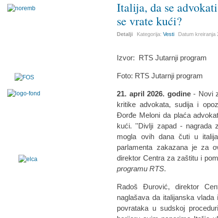
Italija, da se advoka
se vrate kući?
Detalji
Kategorija:
Vesti
Datum kreiranja
Izvor:
RTS Jutarnji program
Foto: RTS Jutarnji program
21. april 2026. godine
- Novi 
kritike advokata, sudija i opozi
Đorđe Meloni da plaća advokat
kući. ''Divlji zapad - nagrada
mogla ovih dana čuti u itali
parlamenta zakazana je za o
direktor Centra za zaštitu i po
programu RTS
.
Radoš Đurović, direktor Cen
naglašava da italijanska vlad
povrataka u sudskoj proceduri