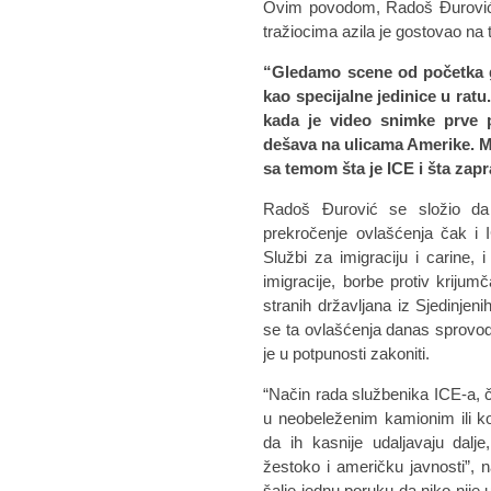
Ovim povodom, Radoš Đurović, 
tražiocima azila je gostovao na t
“Gledamo scene od početka g
kao specijalne jedinice u rat
kada je video snimke prve p
dešava na ulicama Amerike. Mo
sa temom šta je ICE i šta za
Radoš Đurović se složio da 
prekročenje ovlašćenja čak i
Službi za imigraciju i carine, 
imigracije, borbe protiv krijumč
stranih državljana iz Sjedinje
se ta ovlašćenja danas sprovode 
je u potpunosti zakoniti.
“Način rada službenika ICE-a, če
u neobeleženim kamionim ili ko
da ih kasnije udaljavaju dalj
žestoko i američku javnosti”, 
šalje jednu poruku da niko nije 