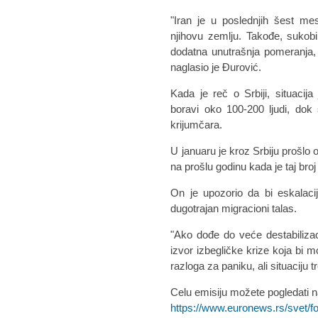
"Iran je u poslednjih šest me
njihovu zemlju. Takođe, sukob
dodatna unutrašnja pomeranja, ali
naglasio je Đurović.
Kada je reč o Srbiji, situacija
boravi oko 100-200 ljudi, do
krijumčara.
U januaru je kroz Srbiju prošlo 
na prošlu godinu kada je taj bro
On je upozorio da bi eskalaci
dugotrajan migracioni talas.
"Ako dođe do veće destabilizac
izvor izbegličke krize koja bi 
razloga za paniku, ali situaciju t
Celu emisiju možete pogledati n
https://www.euronews.rs/svet/f