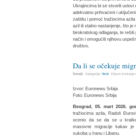
Ukrajincima bi se stvorili uslov
adekvatno prihvaćeni i uključen
zaštitu i pomoć tražiocima azil
azil ili stalno nastanjenje, što
birokratskog odlaganja, te rešiti
način i omogućiti njihovu uspešnu
društvo.
Da li se očekuje migr
Detalji
Kategorija:
Vesti
Datum kreiranja
Izvor: Euronews Srbija
Foto: Euronews Srbija
Beograd, 05. mart 2026. go
tražiocima azila, Radoš Đurov
ocenio da se da se u kratko
masovne migracije kakav je v
sukoba u Iranu i Libanu.