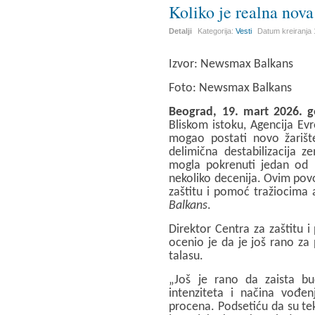
Koliko je realna nova
Detalji
Kategorija:
Vesti
Datum kreiranja
Izvor: Newsmax Balkans
Foto:
Newsmax Balkans
Beograd, 19. mart 2026. 
Bliskom istoku, Agencija Evr
mogao postati novo žarišt
delimična destabilizacija 
mogla pokrenuti jedan od na
nekoliko decenija. Ovim pov
zaštitu i pomoć tražiocima a
Balkans
.
Direktor Centra za zaštitu 
ocenio je da je još rano z
talasu.
„Još je rano da zaista b
intenziteta i načina vođe
procena. Podsetiću da su te