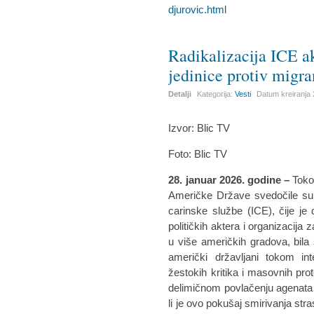
djurovic.html
Radikalizacija ICE ak
jedinice protiv migr
Detalji
Kategorija:
Vesti
Datum kreiranja
Izvor: Blic TV
Foto: Blic TV
28. januar 2026. godine
–
Toko
Američke Države svedočile su p
carinske službe (ICE), čije je 
političkih aktera i organizacij
u više američkih gradova, bila 
američki državljani tokom int
žestokih kritika i masovnih pr
delimičnom povlačenju agenata I
li je ovo pokušaj smirivanja stras