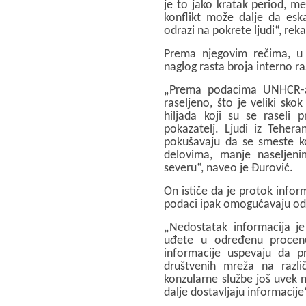
je to jako kratak period, m
konflikt može dalje da esk
odrazi na pokrete ljudi“, rek
Prema njegovim rečima, u
naglog rasta broja interno ra
„Prema podacima UNHCR-a, 
raseljeno, što je veliki sko
hiljada koji su se raseli 
pokazatelj. Ljudi iz Teher
pokušavaju da se smeste k
delovima, manje naseljen
severu“, naveo je Đurović.
On ističe da je protok inform
podaci ipak omogućavaju o
„Nedostatak informacija je
uđete u određenu procen
informacije uspevaju da p
društvenih mreža na različ
konzularne službe još uvek n
dalje dostavljaju informacije