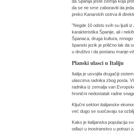
da Španija jeste zemlja koja prim
da se ne sme zaboraviti da jeda
preko Kanarskih ostrva ili direk
"Negde 10 odsto svih su ljudi iz 
karakteristika Španije, ali i nek
Španaca, druga kultura, mnogo top
španski jezik je prilično lak d
u društvo i da postanu manje-viš
Planski ulasci u Italiju
Italija je usvojila drugačiji sis
ulascima radnika zbog posla. Vl
radnika iz zemalja van Evropske
hronični nedostatak radne snage
Ključni sektori italijanske ekono
već dugo se suočavaju sa ozbil
Kako je italijanska populacija sve
odlazi u inostranstvo u potrazi 