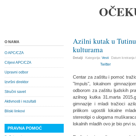
OČEK
Azilni kutak u Tutinu
O NAMA
kulturama
O APC/CZA
Detalji
Kategorija:
Vesti
Datum kreiranja
Ciljevi APC/CZA
Twitter
Upravni odbor
Centar za zaštitu i pomoć traž
Izvršni direktor
"Impuls", lokalnom gimnazijo
odborom za zaštitu ljudskih pr
Stručni savet
azilnog kutka 31.marta 2015.g
Aktivnosti i rezultati
gimnazije i mladi tražioci az
prilikom ugostili lokalne mla
Bliski linkovi
stereotipi o ulogama muškaraca i
lokalnih mladih ovo je bio prvi s
PRAVNA POMOĆ