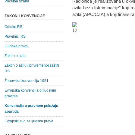
Radionica je realizovana u okvi
Početna strana
azila bez diskriminacije" koji r
azila (APC/CZA) a koji finansira
ZAKONI I KONVENCIJE
Odluke RS
Pravilnici RS
Ljudska prava
Zakon o azilu
Zakon o azilu i privremenoj zaštiti
RS
Ženevska konvencija 1951
Evropska konvencija o ljudskim
pravima
Konvencija o pravnom položaju
apartida
Evropski sud za ljudska prava