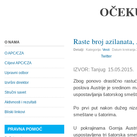
OČEK
Raste broj azilanata,
O NAMA
Detalji
Kategorija:
Vesti
Datum kreiranja
O APC/CZA
Twitter
Ciljevi APC/CZA
IZVOR: Tanjug 15.05.2015.
Upravni odbor
Zbog ponovo drastično rastuće
Izvršni direktor
poslova Austrije je sredinom 
Stručni savet
uspostavljanja šatorskog smešt
Aktivnosti i rezultati
Po prvi put nakon dužeg niza 
Bliski linkovi
smeštane u šatorima.
U pokrajinama Gornja Austri
PRAVNA POMOĆ
uspostavljena tri šatorska smeš