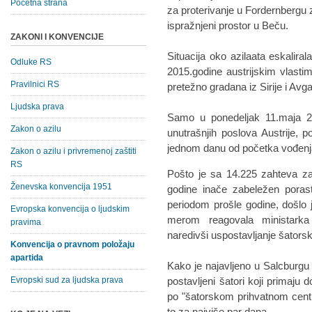
Početna strana
za proterivanje u Fordernbergu z
ispražnjeni prostor u Beču.
ZAKONI I KONVENCIJE
Situacija oko azilaata eskaliral
Odluke RS
2015.godine austrijskim vlasti
Pravilnici RS
pretežno gradana iz Sirije i Avg
Ljudska prava
Samo u ponedeljak 11.maja 201
Zakon o azilu
unutrašnjih poslova Austrije, p
jednom danu od početka vođenja
Zakon o azilu i privremenoj zaštiti
RS
Pošto je sa 14.225 zahteva za
Ženevska konvencija 1951
godine inače zabeležen poras
periodom prošle godine, došlo 
Evropska konvencija o ljudskim
merom reagovala ministarka 
pravima
naredivši uspostavljanje šators
Konvencija o pravnom položaju
apartida
Kako je najavljeno u Salcburgu 
Evropski sud za ljudska prava
postavljeni šatori koji primaj
po "šatorskom prihvatnom centr
to za najviše par dana.