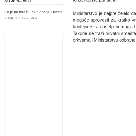
KO JE NA VEZI
Ko je na mreži: 1906 gostiju i nema
Ministarstvo je najpre želelo da
prijavljenih članova
moguće sprovesti za kratko vr
kontejnerska naselja bi mogla 
Takođe se traži privatni smeštaj 
crkvama i Ministarstvu odbrane