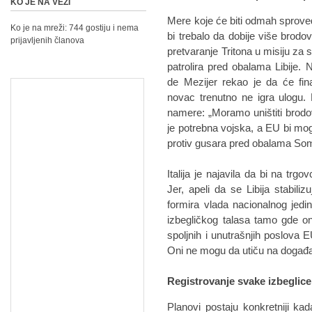
KO JE NA VEZI
Mere koje će biti odmah sproved
Ko je na mreži: 744 gostiju i nema
bi trebalo da dobije više brodo
prijavljenih članova
pretvaranje Tritona u misiju za 
patrolira pred obalama Libije.
de Mezijer rekao je da će fina
novac trenutno ne igra ulogu.
namere: „Moramo uništiti brodov
je potrebna vojska, a EU bi mog
protiv gusara pred obalama Soma
Italija je najavila da bi na trg
Jer, apeli da se Libija stabil
formira vlada nacionalnog jedin
izbegličkog talasa tamo gde on 
spoljnih i unutrašnjih poslova E
Oni ne mogu da utiču na događaje
Registrovanje svake izbeglice
Planovi postaju konkretniji k