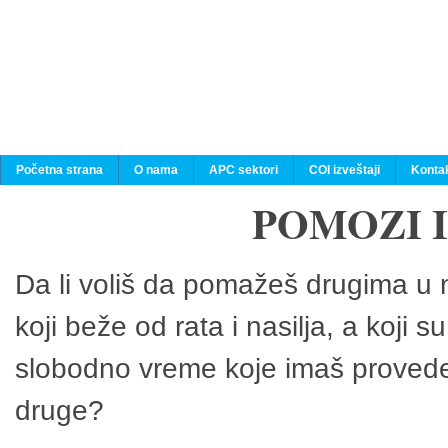
Početna strana
O nama
APC sektori
COI izveštaji
Konta
POMOZI 
Da li voliš da pomažeš drugima u n
koji beže od rata i nasilja, a koji 
slobodno vreme koje imaš provedeš
druge?