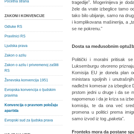
Početna strana
tragedije". Mogerinijeva je doda
žele da vrate izbeglice tamo od
tako bilo ubijanje, samo na drug
ZAKONI I KONVENCIJE
i komplikovana mašinerija, a „
Odluke RS
se ne pokrenu."
Pravilnici RS
Ljudska prava
Dosta sa međusobnim optuž
Zakon o azilu
Politički i moralni pritisak
Zakon o azilu i privremenoj zaštiti
Luksemburgu otvoreno priznaju
RS
Komisija EU je donela plan o
ministara spoljnih i unutrašnj
Ženevska konvencija 1951
nadležni komesar za izbeglice 
Evropska konvencija o ljudskim
prstom jedni u druge i da se 
pravima
napomenuo i da je kriza sa izbe
Konvencija o pravnom položaju
komisiju, te da ona već sre
apartida
promena u politici prema imi
samo izvod iz tog „paketa".
Evropski sud za ljudska prava
Fronteks mora da postane spa