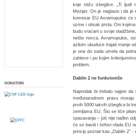
koje stižu izbeglice. „Ti ljudi 
Mezijer. On je naglasio i da je
komesar EU Avramopulos će se 
uzme i otisak prsta. Oni kojim
budu vraćani u svoje otadžbine, 
nešto novca. Avramopulos, os
azilom ubuduće trajati manje od 
je ona do sada umela da potraj
zahteve i po kojim kriterijumim
problem.
Dablin 2 ne funkcioniše
DONATORI
Napredak bi trebalo najpre da s
međunarodnom pravu moraju da
prvih 5000 takvih izbeglica bi t
zemljama EU. Što se tiče pitan
spasavanja – još nije nađen odg
će se baviti i šefovi vlada EU 
princip poznat kao „Dablin 2" - 