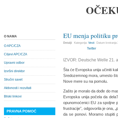
OČEK
EU menja politiku p
O NAMA
Detalji
Kategorija:
Vesti
Datum kreiranja
O APC/CZA
Twitter
Ciljevi APC/CZA
IZVOR: Deutsche Welle 21. a
Upravni odbor
Šta će Evropska unija učiniti k
Izvršni direktor
Sredozemnog mora, umesto što na
Stručni savet
Nove mere su na pomolu.
Aktivnosti i rezultati
Zašto je moralo da dođe do m
Bliski linkovi
Evropska unija počela da dela? 
opunomoćenici EU za spoljne po
frustracije", odgovorila je ona,
PRAVNA POMOĆ
da se ponovi. Moramo stupiti 