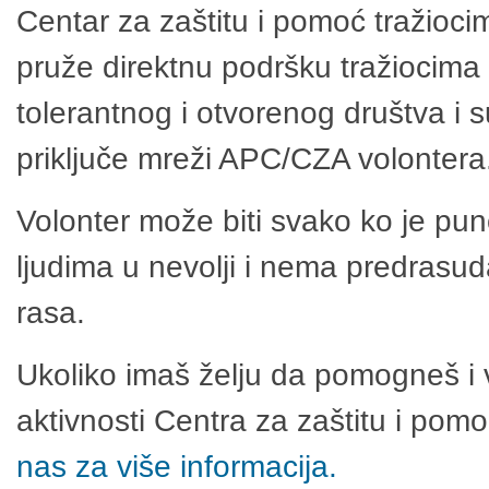
Centar za zaštitu i pomoć tražioci
pruže direktnu podršku tražiocima 
tolerantnog i otvorenog društva i 
priključe mreži APC/CZA volontera
Volonter može biti svako ko je pu
ljudima u nevolji i nema predrasuda
rasa.
Ukoliko imaš želju da pomogneš i 
aktivnosti Centra za zaštitu i po
nas za više informacija.