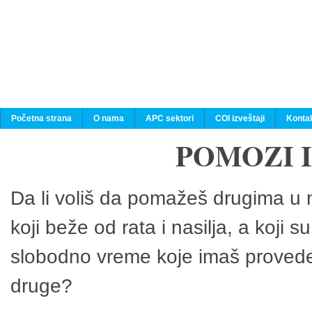
Početna strana
O nama
APC sektori
COI izveštaji
Konta
POMOZI 
Da li voliš da pomažeš drugima u n
koji beže od rata i nasilja, a koji 
slobodno vreme koje imaš provedeš
druge?