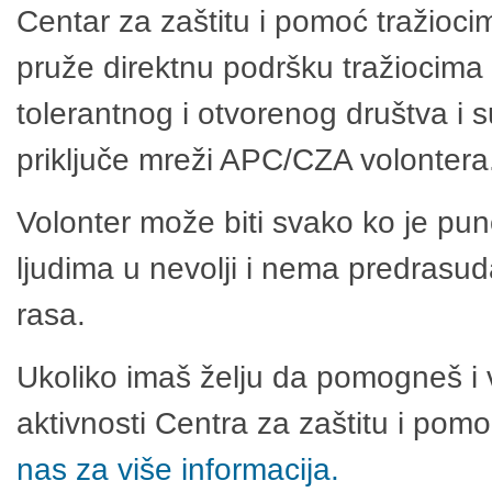
Centar za zaštitu i pomoć tražioci
pruže direktnu podršku tražiocima 
tolerantnog i otvorenog društva i 
priključe mreži APC/CZA volontera
Volonter može biti svako ko je pu
ljudima u nevolji i nema predrasuda
rasa.
Ukoliko imaš želju da pomogneš i 
aktivnosti Centra za zaštitu i po
nas za više informacija.