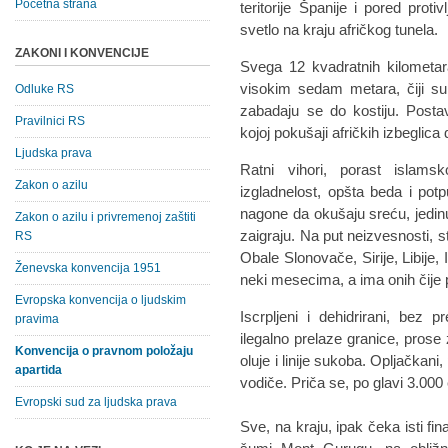
Početna strana
teritorije Španije i pored pro
svetlo na kraju afričkog tunela.
ZAKONI I KONVENCIJE
Svega 12 kvadratnih kilometa
visokim sedam metara, čiji su
Odluke RS
zabadaju se do kostiju. Postav
Pravilnici RS
kojoj pokušaji afričkih izbeglica
Ljudska prava
Ratni vihori, porast islams
Zakon o azilu
izgladnelost, opšta beda i pot
nagone da okušaju sreću, jedinu
Zakon o azilu i privremenoj zaštiti
zaigraju. Na put neizvesnosti, s
RS
Obale Slonovače, Sirije, Libije,
Ženevska konvencija 1951
neki mesecima, a ima onih čije p
Evropska konvencija o ljudskim
Iscrpljeni i dehidrirani, bez 
pravima
ilegalno prelaze granice, prose
Konvencija o pravnom položaju
oluje i linije sukoba. Opljačkani
apartida
vodiče. Priča se, po glavi 3.000
Evropski sud za ljudska prava
Sve, na kraju, ipak čeka isti fi