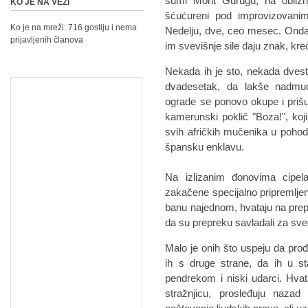
šumi Mont Gurugu, na obližnjo
KO JE NA VEZI
šćućureni pod improvizovanim 
Ko je na mreži: 716 gostiju i nema
Nedelju, dve, ceo mesec. Onda,
prijavljenih članova
im svevišnje sile daju znak, kr
Nekada ih je sto, nekada dvest
dvadesetak, da lakše nadmud
ograde se ponovo okupe i prišun
kamerunski poklič "Boza!", koji
svih afričkih mučenika u pohodu
špansku enklavu.
Na izlizanim đonovima cipela
zakačene specijalno pripremljen
banu najednom, hvataju na prepa
da su prepreku savladali za sve
Malo je onih što uspeju da prođ
ih s druge strane, da ih u sta
pendrekom i niski udarci. Hvat
stražnjicu, prosleđuju naza