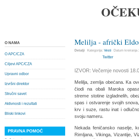
OČEK
Melilja - afrički Eld
O NAMA
Detalji
Kategorija:
Vesti
Datum kreiranja
O APC/CZA
Twitter
Ciljevi APC/CZA
IZVOR: Večernje novosti 18.
Upravni odbor
Melilja, zemlja obećana. Ka ov
Izvršni direktor
čiodi na obali Maroka opa
Stručni savet
streme stotine izgladnelih, obe
spas i ostvarenje svojih snova,
Aktivnosti i rezultati
krv i suze, rastu inat i odlučno
Bliski linkovi
svoju nameru.
Nekada feničansko naselje, koj
PRAVNA POMOĆ
Rimljana, Vikinga, Vizantije, V