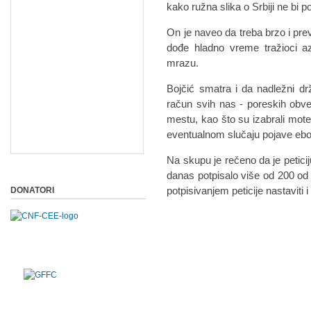
kako ružna slika o Srbiji ne bi p
On je naveo da treba brzo i prev
dođe hladno vreme tražioci a
mrazu.
Bojčić smatra i da nadležni dr
račun svih nas - poreskih obv
mestu, kao što su izabrali mote
eventualnom slučaju pojave ebo
Na skupu je rečeno da je peticij
danas potpisalo više od 200 od
potpisivanjem peticije nastaviti i 
DONATORI