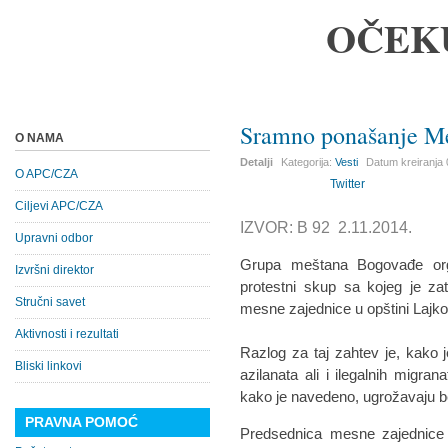
OČEK
Sramno ponašanje M
O NAMA
Detalji
Kategorija:
Vesti
Datum kreiranja
O APC/CZA
Twitter
Ciljevi APC/CZA
IZVOR: B 92 2.11.2014.
Upravni odbor
Grupa meštana Bogovađe org
Izvršni direktor
protestni skup sa kojeg je zat
Stručni savet
mesne zajednice u opštini Lajk
Aktivnosti i rezultati
Razlog za taj zahtev je, kako j
Bliski linkovi
azilanata ali i ilegalnih migran
kako je navedeno, ugrožavaju 
PRAVNA POMOĆ
Predsednica mesne zajednice 