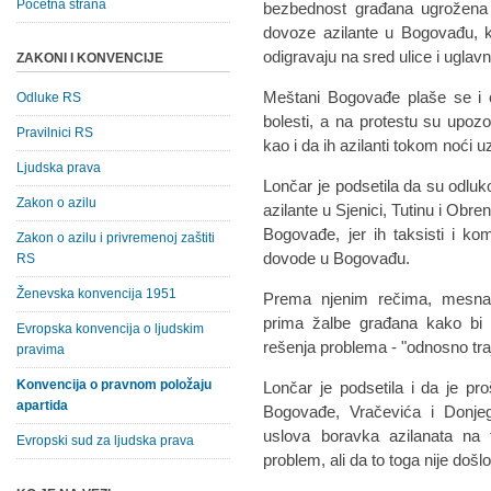
Početna strana
bezbednost građana ugrožena "i
dovoze azilante u Bogovađu, k
odigravaju na sred ulice i ugla
ZAKONI I KONVENCIJE
Meštani Bogovađe plaše se i o
Odluke RS
bolesti, a na protestu su upozori
Pravilnici RS
kao i da ih azilanti tokom noći
Ljudska prava
Lončar je podsetila da su odluk
Zakon o azilu
azilante u Sjenici, Tutinu i Obr
Bogovađe, jer ih taksisti i k
Zakon o azilu i privremenoj zaštiti
dovode u Bogovađu.
RS
Ženevska konvencija 1951
Prema njenim rečima, mesna
prima žalbe građana kako bi p
Evropska konvencija o ljudskim
rešenja problema - "odnosno traj
pravima
Konvencija o pravnom položaju
Lončar je podsetila i da je p
apartida
Bogovađe, Vračevića i Donjeg
uslova boravka azilanata na 
Evropski sud za ljudska prava
problem, ali da to toga nije došlo