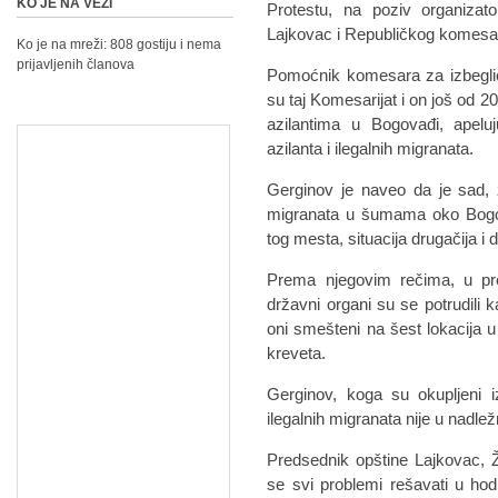
KO JE NA VEZI
Protestu, na poziv organizato
Lajkovac i Republičkog komesarij
Ko je na mreži: 808 gostiju i nema
prijavljenih članova
Pomoćnik komesara za izbeglice
su taj Komesarijat i on još od 2
azilantima u Bogovađi, apel
azilanta i ilegalnih migranata.
Gerginov je naveo da je sad, z
migranata u šumama oko Bogo
tog mesta, situacija drugačija i
Prema njegovim rečima, u pro
državni organi su se potrudili k
oni smešteni na šest lokacija u
kreveta.
Gerginov, koga su okupljeni i
ilegalnih migranata nije u nadle
Predsednik opštine Lajkovac, 
se svi problemi rešavati u hod