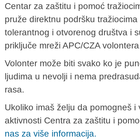
Centar za zaštitu i pomoć tražioci
pruže direktnu podršku tražiocima 
tolerantnog i otvorenog društva i 
priključe mreži APC/CZA volontera
Volonter može biti svako ko je pu
ljudima u nevolji i nema predrasuda
rasa.
Ukoliko imaš želju da pomogneš i 
aktivnosti Centra za zaštitu i po
nas za više informacija.