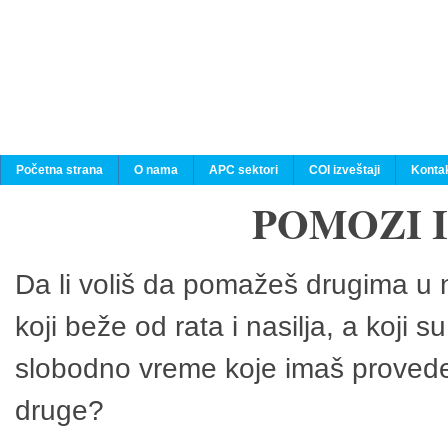
Početna strana
O nama
APC sektori
COI izveštaji
Konta
POMOZI 
Da li voliš da pomažeš drugima u n
koji beže od rata i nasilja, a koji 
slobodno vreme koje imaš provedeš
druge?