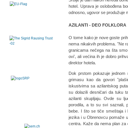
hotel. Uprava je oslobođena bora
odnosno, ugovor se produžuje n
AZILANTI - DEO FOLKLORA
O tome kako je nove goste prih
nema nikakvih problema. "Ne raz
granicama nečega na šta smo mi
ovi', ali većina ih je dobro prihv
direktor hotela.
Dok prstom pokazuje jednom 
grimasu kao da govori "plaši
iskustvima sa azilantskog put
su dolazili desničari da tuku
azilanti skupljaju. Ovde su l
porodila, a to su svi saznali,
bebe. I što se tiče smeštaja i 
jezika i u Obrenovcu pomaže u
centra. Kaže da nema plan za d