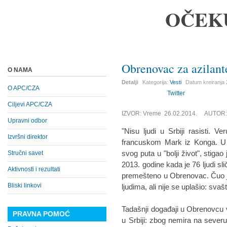
OČEK
Obrenovac za azilant
O NAMA
Detalji
Kategorija:
Vesti
Datum kreiranja
O APC/CZA
Twitter
Ciljevi APC/CZA
IZVOR: Vreme 26.02.2014. AUTOR: 
Upravni odbor
"Nisu ljudi u Srbiji rasisti. 
Izvršni direktor
francuskom Mark iz Konga. U 
svog puta u "bolji život", stiga
Stručni savet
2013. godine kada je 76 ljudi s
Aktivnosti i rezultati
premešteno u Obrenovac. Čuo je
Bliski linkovi
ljudima, ali nije se uplašio: svaš
Tadašnji događaji u Obrenovcu 
PRAVNA POMOĆ
u Srbiji: zbog nemira na severu