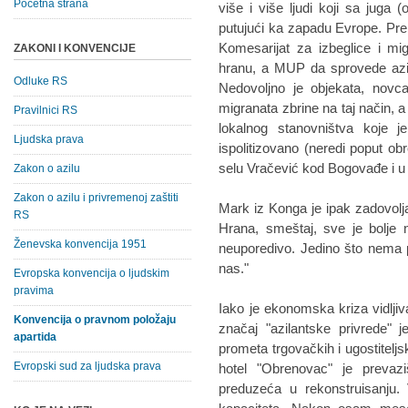
Početna strana
više i više ljudi koji sa juga 
putujući ka zapadu Evrope. Pr
Komesarijat za izbeglice i mi
ZAKONI I KONVENCIJE
hranu, a MUP da sprovede aziln
Odluke RS
Nedovoljno je objekata, novca
migranata zbrine na taj način, 
Pravilnici RS
lokalnog stanovništva koje j
Ljudska prava
ispolitizovano (neredi poput obr
selu Vračević kod Bogovađe i 
Zakon o azilu
Zakon o azilu i privremenoj zaštiti
Mark iz Konga je ipak zadovolja
RS
Hrana, smeštaj, sve je bolje
Ženevska konvencija 1951
neuporedivo. Jedino što nema p
nas."
Evropska konvencija o ljudskim
pravima
Iako je ekonomska kriza vidlj
Konvencija o pravnom položaju
značaj "azilantske privrede" j
apartida
prometa trgovačkih i ugostiteljsk
Evropski sud za ljudska prava
hotel "Obrenovac" je prevaz
preduzeća u rekonstruisanju.