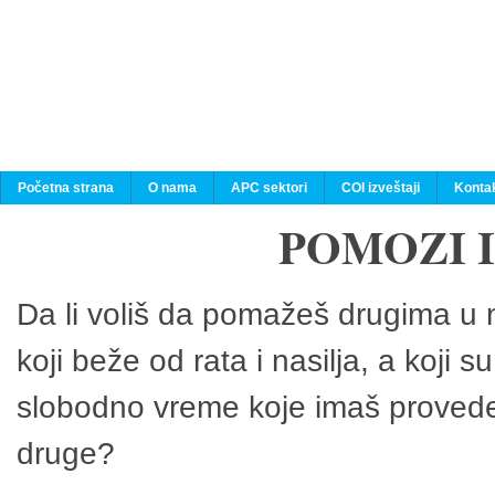
Početna strana
O nama
APC sektori
COI izveštaji
Konta
POMOZI 
Da li voliš da pomažeš drugima u n
koji beže od rata i nasilja, a koji 
slobodno vreme koje imaš provedeš
druge?