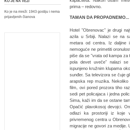
kapaciteta. Nakon osam mesec
KO JE NA VEZI
prima – redovno.
Ko je na mreži: 1943 gostiju i nema
prijavljenih članova
TAMAN DA PROPADNEMO...
Hotel "Obrenovac" je drugi naj
azila u Srbiji. Nalazi se na
metara od centra. Iz daljine 
nemoguće ne primetiti oronulos
piše da se "vrata od kampa za 
pola devet uveče" nalazi se
ispunjeno kružnim klupama oko k
sunđer. Sa televizora se čuje 
arapska rep muzika. Nekoliko 
film, ovi pored prozora tiho ra
sedi pet policajaca i jedna pol
Sima, kaži im da se ostane tam
Opačić plavokosoj devojci. O
odlazi ka prostoriji iz koje 
privremenog centra u Obrenovcu
migracije ne govori za medije.