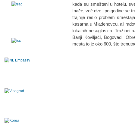
kada su smeštani u hotelu, sve
Inače, već dve i po godine se tr
trajnije rešio problem smeštaj
kasarna u Mladenovcu, ali radovi
lokalnih nesuglasica. Tražioci a
Banji Koviljači, Bogovađi, Obr
mesta to je oko 600, što trenut