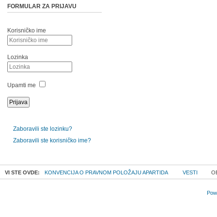
FORMULAR ZA PRIJAVU
Korisničko ime
Lozinka
Upamti me
Zaboravili ste lozinku?
Zaboravili ste korisničko ime?
VI STE OVDE:
KONVENCIJA O PRAVNOM POLOŽAJU APARTIDA
VESTI
OB
Powe