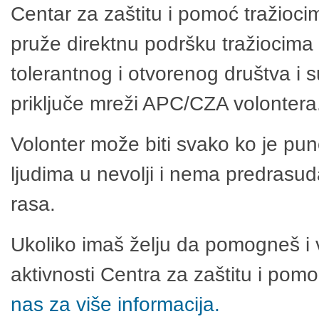
Centar za zaštitu i pomoć tražioci
pruže direktnu podršku tražiocima 
tolerantnog i otvorenog društva i 
priključe mreži APC/CZA volontera
Volonter može biti svako ko je pu
ljudima u nevolji i nema predrasuda
rasa.
Ukoliko imaš želju da pomogneš i 
aktivnosti Centra za zaštitu i po
nas za više informacija.