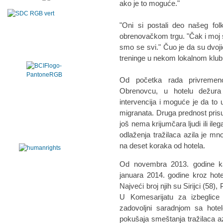
ako je to moguće."
"Oni si postali deo našeg fol
obrenovačkom trgu. "Čak i moj sin
smo se svi." Čuo je da su dvoji
treninge u nekom lokalnom klub
Od početka rada privremeno
Obrenovcu, u hotelu dežura 
intervencija i moguće je da to 
migranata. Druga prednost prisus
još nema krijumčara ljudi ili ileg
odlaženja tražilaca azila je m
na deset koraka od hotela.
Od novembra 2013. godine kad
januara 2014. godine kroz hote
Najveći broj njih su Sirijci (58), 
U Komesarijatu za izbeglice
zadovoljni saradnjom sa hote
pokušaja smeštanja tražilaca a