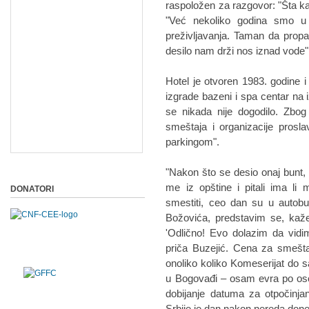
raspoložen za razgovor: "Šta ka
"Već nekoliko godina smo u r
preživljavanja. Taman da prop
desilo nam drži nos iznad vode"
Hotel je otvoren 1983. godine 
izgrade bazeni i spa centar na 
se nikada nije dogodilo. Zbog
smeštaja i organizacije prosl
parkingom".
"Nakon što se desio onaj bunt, d
me iz opštine i pitali ima li
DONATORI
smestiti, ceo dan su u autobu
Božovića, predstavim se, kaž
'Odlično! Evo dolazim da vidi
priča Buzejić. Cena za smeštaj
onoliko koliko Komeserijat do 
u Bogovađi – osam evra po osob
dobijanje datuma za otpočinj
Srbije je dan nakon nereda done