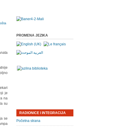
PROMENA JEZIKA
anata
tnije
oljno
ekari
ji je
ra na
da su
RADIONICE I INTEGRACIJA
ja se
Početna strana
kampa