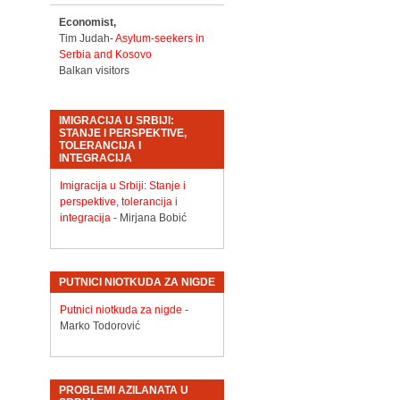
Economist,
Tim Judah-
Asylum-seekers in
Serbia and Kosovo
Balkan visitors
IMIGRACIJA U SRBIJI:
STANJE I PERSPEKTIVE,
TOLERANCIJA I
INTEGRACIJA
Imigracija u Srbiji: Stanje i
perspektive, tolerancija i
integracija
- Mirjana Bobić
PUTNICI NIOTKUDA ZA NIGDE
Putnici niotkuda za nigde
-
Marko Todorović
PROBLEMI AZILANATA U