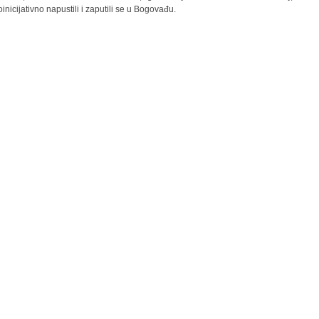
inicijativno napustili i zaputili se u Bogovađu.