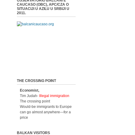
OSSERVATORIO BALCANI E
CAUCASO (OBC), APC/CZA O
SITUACIJI U AZILU U SRBIJI U
2011.
THE CROSSING POINT
Economist,
Tim Judah-
Illegal immigration
The crossing point
Would-be immigrants to Europe
can go almost anywhere—for a
price
BALKAN VISITORS