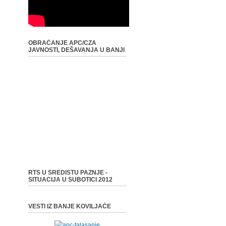
OBRAĆANJE APC/CZA
JAVNOSTI, DEŠAVANJA U BANJI
RTS U SREDISTU PAZNJE -
SITUACIJA U SUBOTICI 2012
VESTI IZ BANJE KOVILJAČE