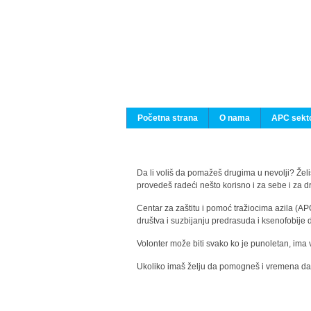
Početna strana
O nama
APC sekto
Da li voliš da pomažeš drugima u nevolji? Želiš
provedeš radeći nešto korisno i za sebe i za 
Centar za zaštitu i pomoć tražiocima azila (AP
društva i suzbijanju predrasuda i ksenofobije 
Volonter može biti svako ko je punoletan, ima 
Ukoliko imaš želju da pomogneš i vremena da s