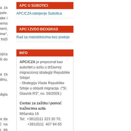
APC U SUBOTICI
ra za
pale.
APC/CZA odeljenje Subotica
ake i
 nema
meni,
APC I ZVDO BEOGRAD
ime",
Rad sa maloletnicima bez pratnje
traži
INFO
ojica
li do
APC/CZA
je prepoznat kao
autoritet u azilu u državnoj
migracionoj strategiji Republike
ma za
Srbije!
tinu,
- Strategija Vlade Republike
Srbije u oblasti migracija ("Sl.
Glasnik RS", no. 59/2009.)
tigla
Centar za zaštitu i pomoć
tražiocima azila
Mišarska 16
će da
Tel: +381(0)11 323 30 70;
oć na
+381(0)11 407 94 65
su ga