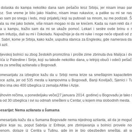
 dolaska do kampa nekoliko dana sam pešačio kroz Srbiju, jer nisam imao pa
oz. Sve vreme je bilo jako hladno, nisam imao rukavice, a patike su mi se ras
o sam po snegu i ledu, moji prijatelj,i koji su putovali sa mnom, su me podizali. Š
ala su me jako bolele, više nisam mogao ni da se krećem. Kada su nam rekli da
a u kampu, tražio sam da mi se ukaže pomoć. Lekari i sestre ovde brinu o 
am infuziju, dali su mi i čokoladu. Najvažnije je da mi ruke i noge neće otpasti od z
a Sabri, kome je Srbija, kako kaže, usputna stanica za Englesku, gde namerava da 
i azil.
ljevskoj bolnici su zbog žestokih promrzlina i prošle zime zbrinuta dva Malijca i dv
ića iz Palestine i Sirije, koji su takođe nekoliko dana, u letnjoj obući i odeći pešači
ra za smeštaj azilanata u Bogovađi.
mesarijatu za izbeglice kažu da u Srbiji nema krize sa smeštajnim kapaciteti
ioce azila, jer od 535 mesta u kampovima u Bogovađi, Banji Koviljači, Sjenici i Tu
utno ima oko 400 izbeglica iz zemalja Afrike i Azije.
jihovim rečima, u ponedeljaku veče(27.januara 2014. godine) u Bogovađu je tako s
a od 30 izbeglica i svi su odmah smešteni u Centar, u kojem ima slobodnih mesta.
sarijat: Nema azilanata u šumama
mesarijatu kažu da u šumama Bogovađe nema nijednog azilanta, ali da je mogu
glice koje su, poput Sabrija iz Eritreje, pre zbrinjavanja u bolnici provele n
renom, dolaze iz Centra u Tutinu, gde im je bio obezbeđen smeštaj, ali 