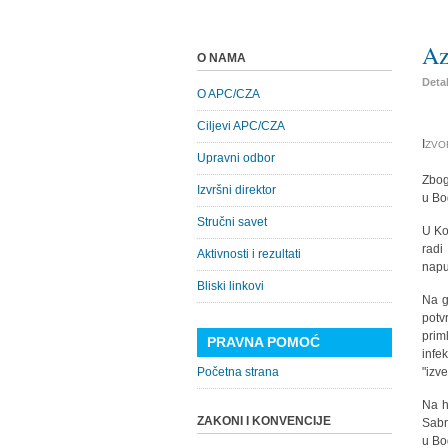
Az
O NAMA
Detal
O APC/CZA
Ciljevi APC/CZA
I
ZVOR
Upravni odbor
Zbog
Izvršni direktor
u Bo
Stručni savet
U Ko
radi
Aktivnosti i rezultati
napu
Bliski linkovi
Na g
potv
prim
PRAVNA POMOĆ
infe
Početna strana
"izv
Na h
ZAKONI I KONVENCIJE
Sabr
u Bo