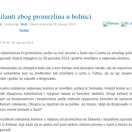
ilanti zbog promrzlina u bolnici
ji
Kategorija:
Vesti
Datum kreiranja
28 Januar 2014
Twitter
: B 92 28. januar 2014.
 tuberkuloze ili promrzlina, pošto su noć proveli u šumi van Centra za smeštaj azil
govađi, trojica izbeglica su 28.januara 2014. godine smešteni u valjevsku bolnicu.
mesarijatu za izbeglice kažu da u tom kampu ima dovoljno mesta i da se najverova
 o azilantima koji su prethodno bili smešteni u azilu u Tutinu, ali su ga svojev
stili i peške se zaputili u Bogovađu.
rudno odeljenje valjevske bolnice je smešten azilant iz Somalije, mladić kome su l
rdili dijagnozu tuberkuloze i njegovo stanje je trenutno stabilno. Drugi azilant, ko
ljen sa temperaturom i simptomima opšte slabosti organizma, trenutno se opservi
ktivnom odeljenju. Obojica su ispričali da su peške, po mrazu, stigli do Bogovađe i 
esno vreme boravili u šumi".
irurškom odeljenju bolnice u Valjevu od promrzlina na šakama i stopalima oporavl
i iz Eritreje, koji kaže da je jednu noć pod vedrim nebom proveo u šumi u blizini 
govađi.