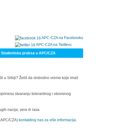
APC-CZA na Facebooku
APC-CZA na Twitteru
Studentska praksa u APC/CZA
šli u Srbiji? Želiš da slobodno vreme koje imaš
oprinesu stvaranju tolerantnog i otvorenog
h nacija, vera ili rasa.
a (APC/CZA)
kontaktiraj nas za više informacija.