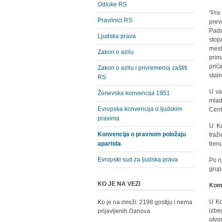
Odluke RS
"Pre
Pravilnici RS
prev
Pada
Ljudska prava
stop
mest
Zakon o azilu
prim
prič
Zakon o azilu i privremenoj zaštiti
staln
RS
U va
Ženevska konvencija 1951
mlad
Evropska konvencija o ljudskim
Cent
pravima
U Ko
Konvencija o pravnom položaju
traž
apartida
tren
Evropski sud za ljudska prava
Po n
grup
KO JE NA VEZI
Kome
U Ko
Ko je na mreži: 2198 gostiju i nema
izbe
prijavljenih članova
otvo