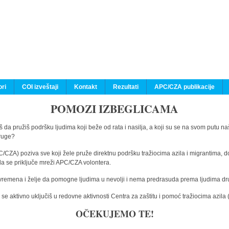
ri
COI izveštaji
Kontakt
Rezultati
APC/CZA publikacije
POMOZI IZBEGLICAMA
 da pružiš podršku ljudima koji beže od rata i nasilja, a koji su se na svom putu na
druge?
C/CZA) poziva sve koji žele pruže direktnu podršku tražiocima azila i migrantima, d
da se priključe mreži APC/CZA volontera.
vremena i želje da pomogne ljudima u nevolji i nema predrasuda prema ljudima drugi
e aktivno uključiš u redovne aktivnosti Centra za zaštitu i pomoć tražiocima azil
OČEKUJEMO TE!