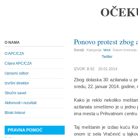
OČEK
Ponovo protest zbog 
O NAMA
Detalji
Kategorija:
Vesti
Datum kreiranja
O APC/CZA
Twitter
Ciljevi APC/CZA
IZVOR: B 92 20.01.2014.
Upravni odbor
Zbog dolaska 30 azilanata u pr
Izvršni direktor
sredu, 22. januar 2014. godine, n
Stručni savet
Kako je reklo nekoliko meštana
Aktivnosti i rezultati
azilanata smešteno je u jednu p
Bliski linkovi
ima mesta u Prihvatnom centru
Taj meštanin je izdao kuću Ko
PRAVNA POMOĆ
onom iz sela Vračević u lajko