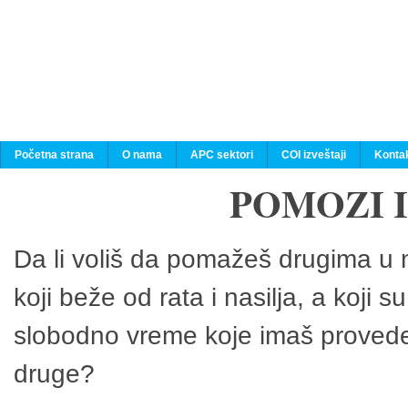
Početna strana
O nama
APC sektori
COI izveštaji
Konta
POMOZI 
Da li voliš da pomažeš drugima u n
koji beže od rata i nasilja, a koji 
slobodno vreme koje imaš provedeš
druge?