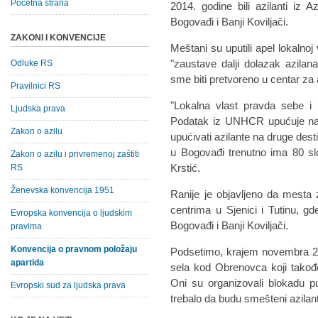
Početna strana
2014. godine bili azilanti iz A
Bogovađi i Banji Koviljači.
ZAKONI I KONVENCIJE
Meštani su uputili apel lokalnoj
"zaustave dalji dolazak azilan
Odluke RS
sme biti pretvoreno u centar za 
Pravilnici RS
"Lokalna vlast pravda sebe i 
Ljudska prava
Podatak iz UNHCR upućuje na 
Zakon o azilu
upućivati azilante na druge des
u Bogovađi trenutno ima 80 sl
Zakon o azilu i privremenoj zaštiti
Krstić.
RS
Ženevska konvencija 1951
Ranije je objavljeno da mesta
centrima u Sjenici i Tutinu, gd
Evropska konvencija o ljudskim
Bogovađi i Banji Koviljači.
pravima
Konvencija o pravnom položaju
Podsetimo, krajem novembra 20
apartida
sela kod Obrenovca koji takođe
Oni su organizovali blokadu pu
Evropski sud za ljudska prava
trebalo da budu smešteni azilant