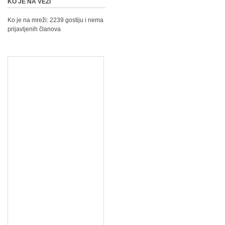
KO JE NA VEZI
Ko je na mreži: 2239 gostiju i nema
prijavljenih članova