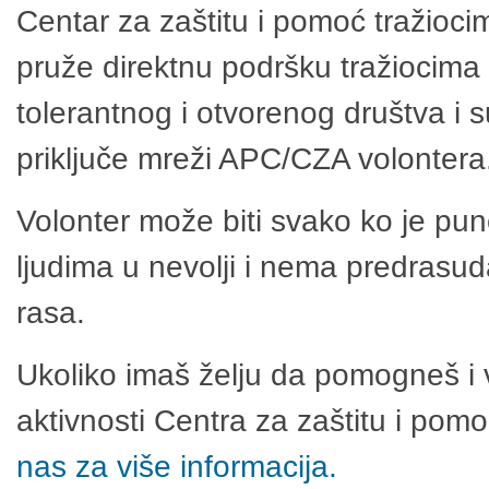
Centar za zaštitu i pomoć tražioci
pruže direktnu podršku tražiocima 
tolerantnog i otvorenog društva i 
priključe mreži APC/CZA volontera
Volonter može biti svako ko je pu
ljudima u nevolji i nema predrasuda
rasa.
Ukoliko imaš želju da pomogneš i 
aktivnosti Centra za zaštitu i po
nas za više informacija.