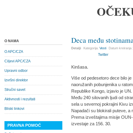
OČEK
Deca među stotinama
O NAMA
Detalji
Kategorija:
Vesti
Datum kreiranja
O APC/CZA
Twitter
Ciljevi APC/CZA
Kinšasa.
Upravni odbor
Više od pedesetoro dece bilo je
Izvršni direktor
naoružanih pobunjenika u rato
Stručni savet
Republike Kongo, izjavio je UN.
Među 240 silovanih ljudi od str
Aktivnosti i rezultati
sela u severnoj pokrajini Kivu iz
Bliski linkovi
Napadači su blokirali puteve, a
Prema izveštajima misije OUN-a,
izvestaje za 156. 30.
PRAVNA POMOĆ