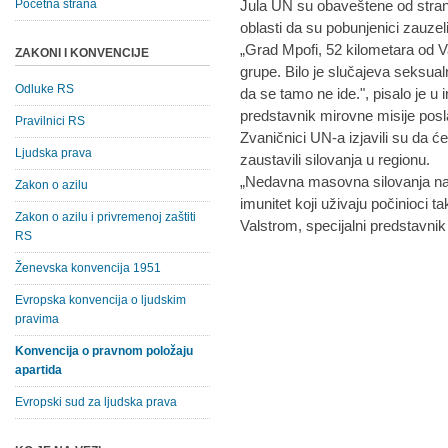
Početna strana
Jula UN su obaveštene od strane
oblasti da su pobunjenici zauzeli 
„Grad Mpofi, 52 kilometara od V
ZAKONI I KONVENCIJE
grupe. Bilo je slučajeva seksualn
Odluke RS
da se tamo ne ide.", pisalo je u 
predstavnik mirovne misije pos
Pravilnici RS
Zvaničnici UN-a izjavili su da 
Ljudska prava
zaustavili silovanja u regionu.
„Nedavna masovna silovanja nag
Zakon o azilu
imunitet koji uživaju počinioci t
Zakon o azilu i privremenoj zaštiti
Valstrom, specijalni predstavnik
RS
Ženevska konvencija 1951
Evropska konvencija o ljudskim
pravima
Konvencija o pravnom položaju
apartida
Evropski sud za ljudska prava