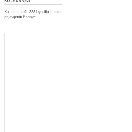
KO JE NA VEZI
Ko je na mreži: 2284 gostiju i nema
prijavljenih članova