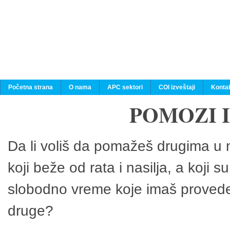
Početna strana
O nama
APC sektori
COI izveštaji
Konta
POMOZI 
Da li voliš da pomažeš drugima u n
koji beže od rata i nasilja, a koji 
slobodno vreme koje imaš provedeš
druge?