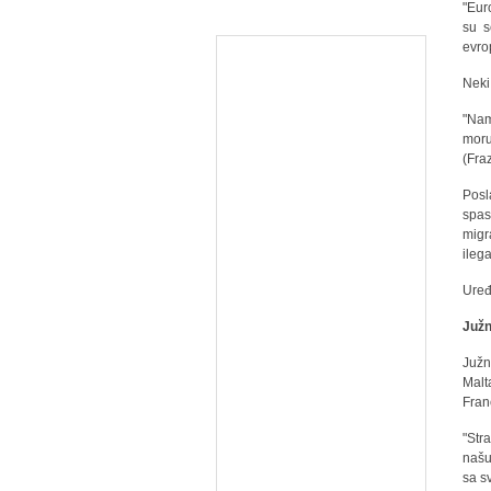
"Eur
su s
evro
Neki
"Nam
moru
(Fra
Posl
spas
migr
ileg
Uređ
Južn
Južn
Malt
Fran
"Str
našu
sa s