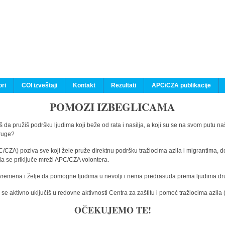
ri
COI izveštaji
Kontakt
Rezultati
APC/CZA publikacije
POMOZI IZBEGLICAMA
 da pružiš podršku ljudima koji beže od rata i nasilja, a koji su se na svom putu na
druge?
C/CZA) poziva sve koji žele pruže direktnu podršku tražiocima azila i migrantima, d
da se priključe mreži APC/CZA volontera.
vremena i želje da pomogne ljudima u nevolji i nema predrasuda prema ljudima drugi
e aktivno uključiš u redovne aktivnosti Centra za zaštitu i pomoć tražiocima azil
OČEKUJEMO TE!