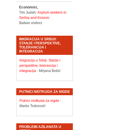
Economist,
Tim Judah-
Asylum-seekers in
Serbia and Kosovo
Balkan visitors
IMIGRACIJA U SRBIJI:
STANJE I PERSPEKTIVE,
TOLERANCIJA I
INTEGRACIJA
Imigracija u Srbiji: Stanje i
perspektive, tolerancija i
integracija
- Mirjana Bobić
PUTNICI NIOTKUDA ZA NIGDE
Putnici niotkuda za nigde
-
Marko Todorović
PROBLEMI AZILANATA U