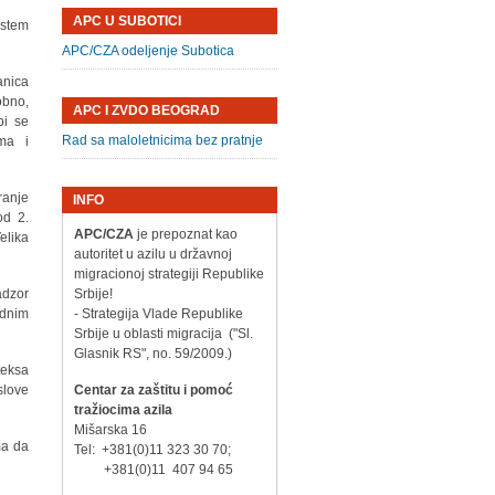
APC U SUBOTICI
istem
APC/CZA odeljenje Subotica
anica
obno,
APC I ZVDO BEOGRAD
bi se
Rad sa maloletnicima bez pratnje
ma i
ranje
INFO
od 2.
APC/CZA
je prepoznat kao
elika
autoritet u azilu u državnoj
migracionoj strategiji Republike
adzor
Srbije!
ednim
- Strategija Vlade Republike
Srbije u oblasti migracija ("Sl.
Glasnik RS", no. 59/2009.)
teksa
slove
Centar za zaštitu i pomoć
tražiocima azila
Mišarska 16
ma da
Tel: +381(0)11 323 30 70;
+381(0)11 407 94 65