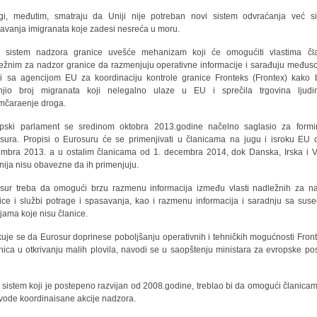
i, međutim, smatraju da Uniji nije potreban novi sistem odvraćanja već s
avanja imigranata koje zadesi nesreća u moru.
 sistem nadzora granice uvešće mehanizam koji će omogućiti vlastima čl
ežnim za nadzor granice da razmenjuju operativne informacije i sarađuju međus
i sa agencijom EU za koordinaciju kontrole granice Fronteks (Frontex) kako 
njio broj migranata koji nelegalno ulaze u EU i sprečila trgovina ljudi
umčaraenje droga.
pski parlament se sredinom oktobra 2013.godine načelno saglasio za formi
sura. Propisi o Eurosuru će se primenjivati u članicama na jugu i isroku EU 
mbra 2013. a u ostalim članicama od 1. decembra 2014, dok Danska, Irska i V
anija nisu obavezne da ih primenjuju.
sur treba da omogući brzu razmenu informacija između vlasti nadležnih za n
ice i službi potrage i spasavanja, kao i razmenu informacija i saradnju sa sus
jama koje nisu članice.
uje se da Eurosur doprinese poboljšanju operativnih i tehničkih mogućnosti Fron
anica u otkrivanju malih plovila, navodi se u saopštenju ministara za evropske po
 sistem koji je postepeno razvijan od 2008.godine, treblao bi da omogući članica
vode koordinaisane akcije nadzora.