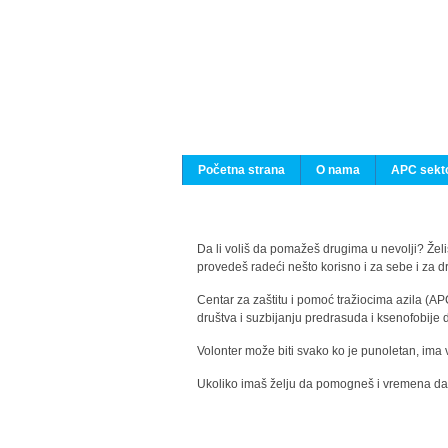
Početna strana
O nama
APC sekto
Da li voliš da pomažeš drugima u nevolji? Želiš
provedeš radeći nešto korisno i za sebe i za 
Centar za zaštitu i pomoć tražiocima azila (AP
društva i suzbijanju predrasuda i ksenofobije 
Volonter može biti svako ko je punoletan, ima 
Ukoliko imaš želju da pomogneš i vremena da s