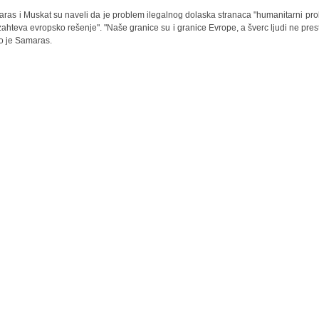
ras i Muskat su naveli da je problem ilegalnog dolaska stranaca "humanitarni pr
 zahteva evropsko rešenje". "Naše granice su i granice Evrope, a šverc ljudi ne prest
o je Samaras.