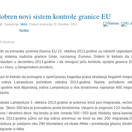
obren novi sistem kontrole granice EU
ji
Kategorija:
Vesti
Datum kreiranja
31 Oktobar 2013
Twitter
: EurActiv
stri za evropske poslove članica EU 22. oktobra 2013.godine su odobrili uspostavl
g sistema nadozra granice Unije, nazvanog Eurosur. Sistem bi trebalo da
stavljen u decembru 2013.godine i da omogući jaču kontrolu spoljne granice 
u i moru, u šengenskom prostoru.
sur bi trebalo da pomogne u sprečavanju tragedija poput stradanja ilegalnih imigr
 ostrva Lampeduze početkom oktobra 2013.godine. Naime, početkom okt
.godine kod itlijanskog ostrva Lampeduza u dva brodoloma najmanje 400 migr
davilo.
obala Lampeduze 3. oktobra 2013.godine je potonuo brod pun imigranata, većin
reje. Skoro 300 tela je pronađeno posle brodoloma. Ukupno je poginulo 210 muška
ene i devetoro dece. Na brodu je bilo između 500 i 550 ljudi. Nedelju dana kasnije
bra 2013.godine južno od tog ostrva prevrnuo se brod sa oko 200 migranata.O
eduza je udaljeno oko 290 kilometara od obale Afrike i predstavlja glavnu destin
igrante iz Afike.