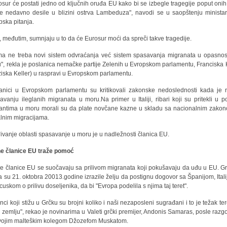
osur će postati jedno od ključnih oruđa EU kako bi se izbegle tragegije poput onih
e nedavno desile u blizini ostrva Lambeduza", navodi se u saopštenju minista
pska pitanja.
, međutim, sumnjaju u to da će Eurosur moći da spreči takve tragedije.
a ne treba novi sistem odvraćanja već sistem spasavanja migranata u opasnos
", rekla je poslanica nemačke partije Zelenih u Evropskom parlamentu, Franciska 
ziska Keller) u raspravi u Evropskom parlamentu.
anici u Evropskom parlamentu su kritikovali zakonske nedoslednosti kada je 
avanju ileglanih migranata u moru.Na primer u Italiji, ribari koji su pritekli u 
antima u moru morali su da plate novčane kazne u skladu sa nacionalnim zako
alnim migracijama.
ivanje oblasti spasavanje u moru je u nadležnosti članica EU.
e članice EU traže pomoć
e članice EU se suočavaju sa prilivom migranata koji pokušavaju da uđu u EU. Gr
a su 21. oktobra 20013.godine izrazile želju da postignu dogovor sa Španijom, Itali
cuskom o prilivu doseljenika, da bi "Evropa podelila s njima taj teret".
anci koji stižu u Grčku su brojni koliko i naši nezaposleni sugrađani i to je težak ter
 zemlju", rekao je novinarima u Valeti grčki premijer, Andonis Samaras, posle razg
vojim malteškim kolegom Džozefom Muskatom.