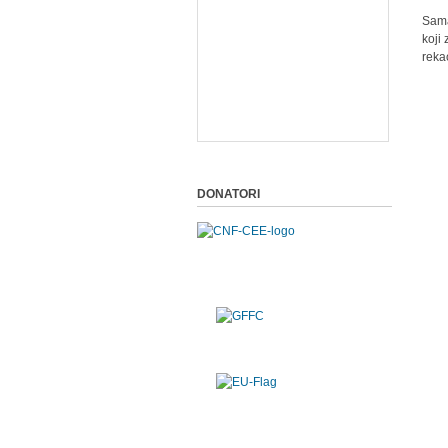
Sama
koji
reka
DONATORI