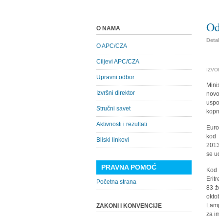
Od
O NAMA
Detal
O APC/CZA
Ciljevi APC/CZA
IZVOR
Upravni odbor
Mini
Izvršni direktor
novo
uspo
Stručni savet
kopn
Aktivnosti i rezultati
Euro
kod
Bliski linkovi
2013
se u
PRAVNA POMOĆ
Kod 
Erit
Početna strana
83 ž
okto
Lamp
ZAKONI I KONVENCIJE
za im