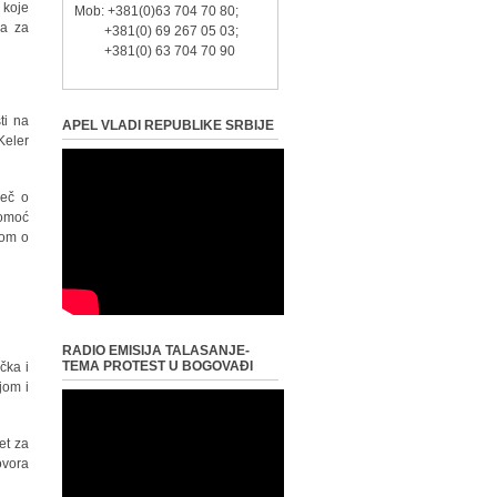
 koje
Mob: +381(0)63 704 70 80;
ra za
+381(0) 69 267 05 03;
+381(0) 63 704 70 90
ti na
APEL VLADI REPUBLIKE SRBIJE
Keler
reč o
pomoć
nom o
RADIO EMISIJA TALASANJE-
TEMA PROTEST U BOGOVAĐI
čka i
jom i
et za
ovora