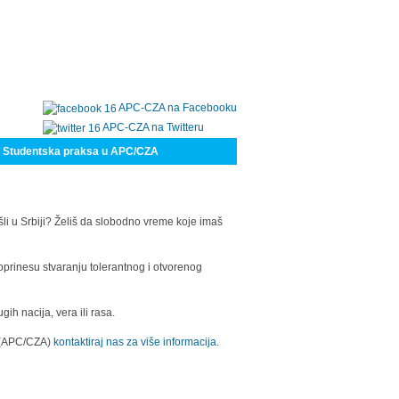
APC-CZA na Facebooku
APC-CZA na Twitteru
Studentska praksa u APC/CZA
šli u Srbiji? Želiš da slobodno vreme koje imaš
oprinesu stvaranju tolerantnog i otvorenog
h nacija, vera ili rasa.
a (APC/CZA)
kontaktiraj nas za više informacija.