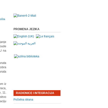
PROMENA JEZIKA
janje
 bude
EU na
anata
obra
anata
om iz
raca,
, 11.
RADIONICE I INTEGRACIJA
strvo
Početna strana
aciju