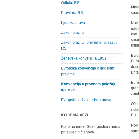
Odluke RS
Mnog
Pravilnici RS
spas
Ljudska prava
Novi
nadl
Zakon o azilu
kao 
sma
Zakon o azilu i privremenoj zaštiti
krij
RS
Evro
Ženevska konvencija 1951
Euro
dece
Evropska konvencija o ljudskim
Brit
pravima
Euro
Konvencija o pravnom položaju
gran
apartida
zeml
Evropski sud za ljudska prava
Oček
i čl
KO JE NA VEZI
EU.
Novi
Ko je na mreži: 3034 gostiju i nema
spro
prijavljenih članova