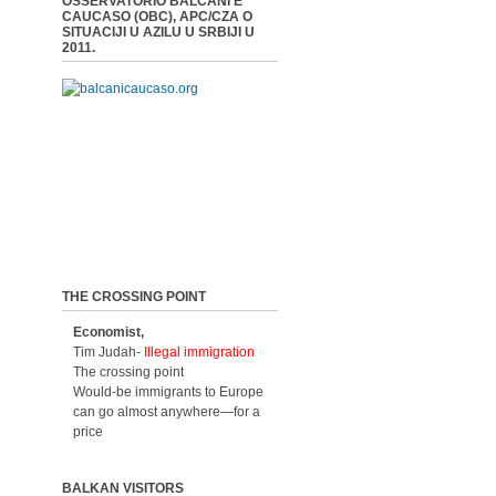
OSSERVATORIO BALCANI E
CAUCASO (OBC), APC/CZA O
SITUACIJI U AZILU U SRBIJI U
2011.
THE CROSSING POINT
Economist,
Tim Judah-
Illegal immigration
The crossing point
Would-be immigrants to Europe
can go almost anywhere—for a
price
BALKAN VISITORS