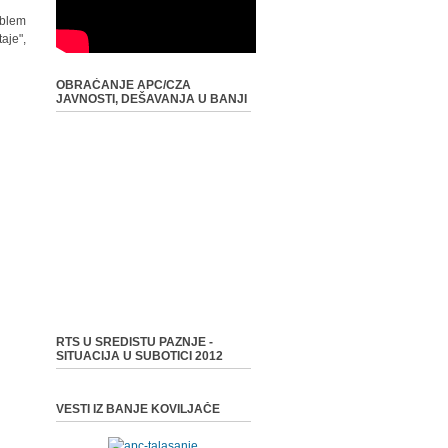
oblem
aje",
OBRAĆANJE APC/CZA
JAVNOSTI, DEŠAVANJA U BANJI
RTS U SREDISTU PAZNJE -
SITUACIJA U SUBOTICI 2012
VESTI IZ BANJE KOVILJAČE