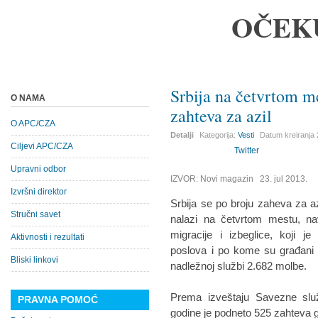
OČEK
Srbija na četvrtom m
O NAMA
zahteva za azil
O APC/CZA
Detalji
Kategorija:
Vesti
Datum kreiranja
Ciljevi APC/CZA
Twitter
Upravni odbor
IZVOR: Novi magazin 23. jul 2013.
Izvršni direktor
Srbija se po broju zaheva za a
Stručni savet
nalazi na četvrtom mestu, n
migracije i izbeglice, koji j
Aktivnosti i rezultati
poslova i po kome su građani 
Bliski linkovi
nadležnoj službi 2.682 molbe.
Prema izveštaju Savezne služ
PRAVNA POMOĆ
godine je podneto 525 zahteva g