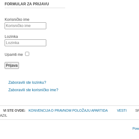
FORMULAR ZA PRIJAVU
Korisničko ime
Lozinka
Upamti me
Zaboravili ste lozinku?
Zaboravili ste korisničko ime?
VI STE OVDE:
KONVENCIJA O PRAVNOM POLOŽAJU APARTIDA
VESTI
SR
AZIL
Powe