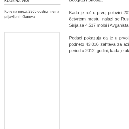
KO JE NA VEZI
Ko je na mreži: 2965 gostiju i nema
Kada je reč o prvoj polovini 20
prijavljenih članova
četvrtom mestu, nalazi se Rus
Sirija sa 4.517 molbi i Avganist
Podaci pokazuju da je u prvo
podneto 43.016 zahteva za azil
period u 2012. godini, kada je u