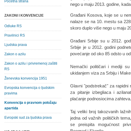
Početna strana
nego u maju 2013. godine, kada 
Građani Kosova, koje se u nema
ZAKONI I KONVENCIJE
nalaze se na 10. mestu sa 228 
Odluke RS
skoro duplo više nego u maju 20
Pravilnici RS
Građani Srbije su u 2012. godi
Ljudska prava
Srbije je u 2012. godini podnet
povećanje od oko 85 odsto u od
Zakon o azilu
Zakon o azilu i privremenoj zaštiti
Nemački političari i mediji su
RS
ukidanjem viza za Srbiju i Make
Ženevska konvencija 1951
Glavni "podstrekač" za rapidni 
Evropska konvencija o ljudskim
za pitanje izbegliaca i azila
pravima
plaćanje podnosiocima zahteva
Konvencija o pravnom položaju
apartida
Taj veliki broj takozvanih lažni
Evropski sud za ljudska prava
jedna od važnih političkih tema,
se preispita mogućnost pri
Beograd i Skoplje.