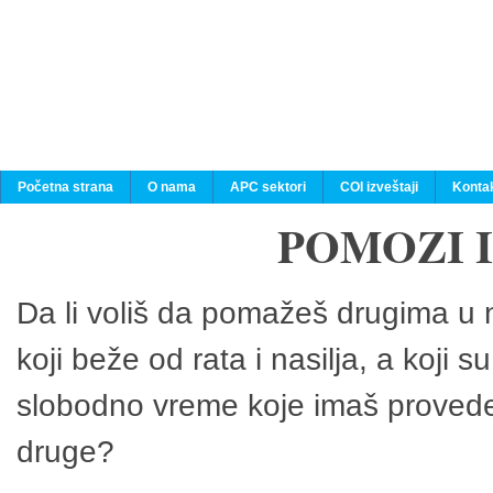
Početna strana
O nama
APC sektori
COI izveštaji
Konta
POMOZI 
Da li voliš da pomažeš drugima u n
koji beže od rata i nasilja, a koji 
slobodno vreme koje imaš provedeš
druge?