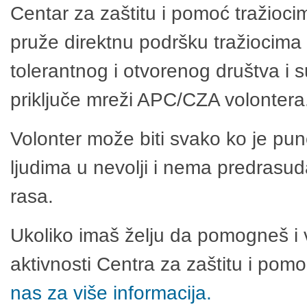
Centar za zaštitu i pomoć tražioci
pruže direktnu podršku tražiocima 
tolerantnog i otvorenog društva i 
priključe mreži APC/CZA volontera
Volonter može biti svako ko je pu
ljudima u nevolji i nema predrasuda
rasa.
Ukoliko imaš želju da pomogneš i 
aktivnosti Centra za zaštitu i po
nas za više informacija.