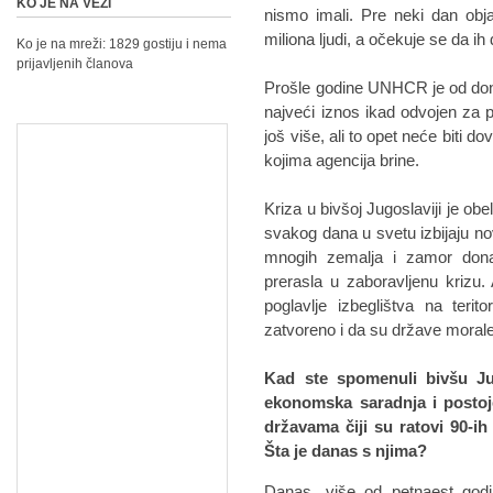
KO JE NA VEZI
nismo imali. Pre neki dan obja
miliona ljudi, a očekuje se da ih 
Ko je na mreži: 1829 gostiju i nema
prijavljenih članova
Prošle godine UNHCR je od donat
najveći iznos ikad odvojen za
još više, ali to opet neće biti 
kojima agencija brine.
Kriza u bivšoj Jugoslaviji je o
svakog dana u svetu izbijaju no
mnogih zemalja i zamor donat
prerasla u zaboravljenu krizu
poglavlje izbeglištva na terit
zatvoreno i da su države moral
Kad ste spomenuli bivšu Jug
ekonomska saradnja i postoj
državama čiji su ratovi 90-ih
Šta je danas s njima?
Danas, više od petnaest godin