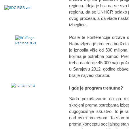
regionu. Ideja je bila da se sv
regionu, da se UNHCR polako p
ovog procesa, a da vlade nasta
izbeglice.
Posle te konferencije države 
Napravljena je procena budžeta 
je iznosila više od 500 miliona
kojima je potrebna pomoć. Pre
treba da dobije 45.000 najugrože
u Sarajevu 2012. godine obavez
bila je najveći donator.
I gde je program trenutno?
Sada pokušavamo da ga reali
skrojeni prema potrebama izbe
dugogodišnje iskustvo. To je 
nad ovim procesom. Ta stamben
prema konceptu socijalnog stan