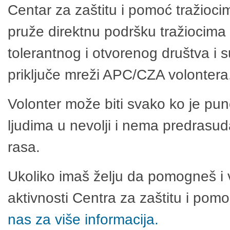
Centar za zaštitu i pomoć tražioci
pruže direktnu podršku tražiocima 
tolerantnog i otvorenog društva i 
priključe mreži APC/CZA volontera
Volonter može biti svako ko je pu
ljudima u nevolji i nema predrasuda
rasa.
Ukoliko imaš želju da pomogneš i 
aktivnosti Centra za zaštitu i po
nas za više informacija.