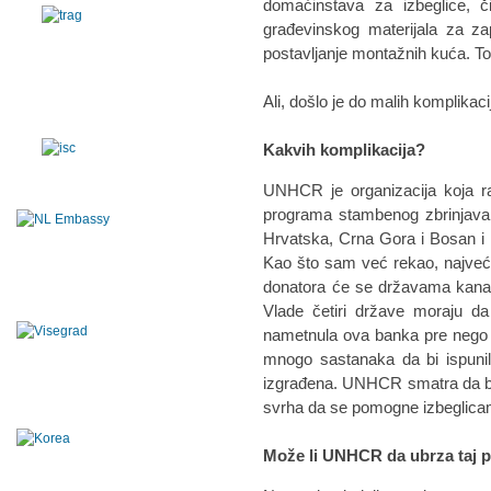
domaćinstava za izbeglice, 
građevinskog materijala za za
postavljanje montažnih kuća. To j
Ali, došlo je do malih komplikaci
Kakvih komplikacija?
UNHCR je organizacija koja ra
programa stambenog zbrinjavanj
Hrvatska, Crna Gora i Bosan i
Kao što sam već rekao, najveći
donatora će se državama kanal
Vlade četiri države moraju da
nametnula ova banka pre nego 
mnogo sastanaka da bi ispunil
izgrađena. UNHCR smatra da bi pr
svrha da se pomogne izbeglica
Može li UNHCR da ubrza taj 