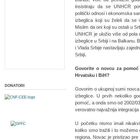
insistiraju da se UNHCR pov
politički odnosi i ekonomska sa
izbeglica koji su želeli da s
Mislim da oni koji su ostali u Sr
UNHCR je uložio više od pola m
izbeglice u Srbiji i na Balkanu
i Vlada Srbije nastavljaju zajed
Srbiji.
Govorite o novcu za pomoć i 
Hrvatsku i BiH?
DONATORI
Govorim o ukupnoj sumi novca 
izbeglice. U prvih nekoliko g
pomoć, a onda smo od 2002/03. p
verovatno najvažnija integracija i
U početku nismo imali nikakvi
koliko smo tražili i to možemo 
regiona. Novac je pristizao pre