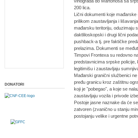
vinograda do Martonoša sa srpsk
200 lica.
Lični dokumenti koje mađarske g
prilikom zaustavljanja i lišavan
mađarsku teritoriju, oduzimaju 
daktliloskopski i drugi lični podaci
pushback-a tj. pre faktičke pred
prelazima. Dokumenti se međut
Timpovi Frontexa su redovno na 
predstavnicima srpske policije, k
legitimišu i zaustavljaju sumnjiva
Mađarski granični službenici ne
pređu granicu kroz zaštitnu ogra
DONATORI
koji je "pobegao", a koje se nal
zaustavljaju vozila i privode izb
Postoje jasne naznake da će se 
zatvoren (zvanično u stanju miro
postojanju velike i urgentne pot