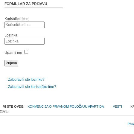
FORMULAR ZA PRIJAVU
Korisničko ime
Lozinka
Upamti me
Zaboravili ste lozinku?
Zaboravili ste korisničko ime?
VI STE OVDE:
KONVENCIJA O PRAVNOM POLOŽAJU APARTIDA
VESTI
KR
2025.
Powe