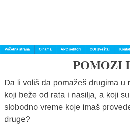
Početna strana
O nama
APC sektori
COI izveštaji
Konta
POMOZI 
Da li voliš da pomažeš drugima u n
koji beže od rata i nasilja, a koji 
slobodno vreme koje imaš provedeš
druge?