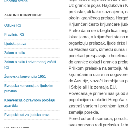
Početna strana
Uz granični pojas Hajdukova i Ke
prelaske, ali kako saznajemo, n
ZAKONI I KONVENCIJE
okolini graničnog prelaza Horg
Krijumčari često krijumčare lj
Odluke RS
Preko dana se izbegla lica i mi
Pravilnici RS
lokacijama, a krijumčari stalno 
organizuju prelazak, ljude drže
Ljudska prava
sa Mađarskom, između šuma i v
Zakon o azilu
ponekad prespavaju u hotelima u 
do granice dolazi i granica prela
Zakon o azilu i privremenoj zaštiti
RS
Prilikom prelaska na teritoriju 
krjumčarima ulaze na dogovoren
Ženevska konvencija 1951
do Austrije, vozači kombija su 
Evropska konvencija o ljudskim
I Srbije ali i iz zemalja EU.
pravima
Povećana je primeni nasilja od
populacijom u okolini Horgoša ko
Konvencija o pravnom položaju
zastrašivanjem i pretnjom iznuđ
apartida
zemalja porekla.
Evropski sud za ljudska prava
Pored odraslih samaca, porodic
svakodnevno radi prelaska. Izbe