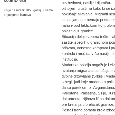
KO JE NA VEZI
bezbednost, nasilje krijumčara, 
pištoljem u ustima kako bi se i
Ko je na mreži: 2055 gostiju i nema
pokušaje silovanja. Migranti 
prijavljenih članova
situacijama jer nemaju pristup 
nalaze pod faktičkom kontrolo
oblasti duž granice.
Situacija deluje veoma teško i
zaštite izbeglih u graničnom p
prihvata, odnosno kampova i pra
kontrolu i moć da vrše nasilje b
institucija.
Mađarska policija angažuje i civi
hvatanju migranata u slučaju pr
dvojne državljane (Srbije i Mađa
Izbegli ljudi koje mađarska polic
da su poreklom iz: Avganistana, 
Pakistana, Palestine, Sirije, T
dokumenta. Njihova lična doku
pre kretanja u prelazak granice.
Postoji trend porasta broja izbe