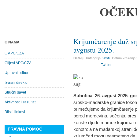
OČEK
Krijumčarenje duž sr
O NAMA
avgustu 2025.
O APC/CZA
Detalji
Kategorija:
Vesti
Datum kreiranja
Ciljevi APC/CZA
Twitter
Upravni odbor
Izvršni direktor
Stručni savet
Subotica, 26. avgust 2025. g
srpsko-mađarske granice toko
Aktivnosti i rezultati
primećujemo da krijumčarenje 
Bliski linkovi
pored merdevina, sečenja, presk
koriste i ljude mamce koji imaj
PRAVNA POMOĆ
konotrola na mađarskoj strani 
krijumčari mogu nesmetano da k