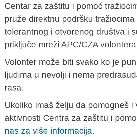
Centar za zaštitu i pomoć tražioci
pruže direktnu podršku tražiocima 
tolerantnog i otvorenog društva i 
priključe mreži APC/CZA volontera
Volonter može biti svako ko je pu
ljudima u nevolji i nema predrasuda
rasa.
Ukoliko imaš želju da pomogneš i 
aktivnosti Centra za zaštitu i po
nas za više informacija.