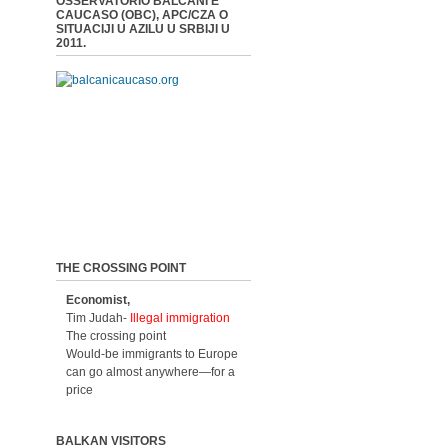
OSSERVATORIO BALCANI E
CAUCASO (OBC), APC/CZA O
SITUACIJI U AZILU U SRBIJI U
2011.
THE CROSSING POINT
Economist,
Tim Judah-
Illegal immigration
The crossing point
Would-be immigrants to Europe
can go almost anywhere—for a
price
BALKAN VISITORS