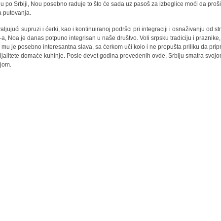
ju po Srbiji, Nou posebno raduje to što će sada uz pasoš za izbeglice moći da proš
a putovanja.
ljujući supruzi i ćerki, kao i kontinuiranoj podršci pri integraciji i osnaživanju od s
a, Noa je danas potpuno integrisan u naše društvo. Voli srpsku tradiciju i praznike
h mu je posebno interesantna slava, sa ćerkom uči kolo i ne propušta priliku da pri
ijalitete domaće kuhinje. Posle devet godina provedenih ovde, Srbiju smatra svoj
jom.