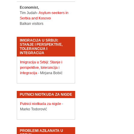
Economist,
Tim Judah-
Asylum-seekers in
Serbia and Kosovo
Balkan visitors
IMIGRACIJA U SRBIJI:
STANJE I PERSPEKTIVE,
TOLERANCIJA I
INTEGRACIJA
Imigracija u Srbiji: Stanje i
perspektive, tolerancija i
integracija
- Mirjana Bobić
PUTNICI NIOTKUDA ZA NIGDE
Putnici niotkuda za nigde
-
Marko Todorović
PROBLEMI AZILANATA U