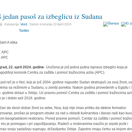
š jedan pasoš za izbeglicu iz Sudana
ji
Kategorija:
Vesti
Datum kreiranja
22 April 2024
Twitter
r: APC
: APC
rad, 22. april 2024. godine
- Uručena je još jedna putna isprava izbeglici koja je
godišnji korisnik Centra za zaštitu i pomoć tražiocima azila (APC).
 put reč je o Noi, koji je još 2004. godine napustio Sudan strahujući za svoj život, u
lema sa režimom u Sudanu, u zemlji porekla. Nakon godina provedenih u Egiptu i Si
. godine dolazi u Srbiju. Uz pravnu pomoć Centra za zaštitu i pomoć tražiocima azi
o je i dobio azil 2016. godine.
čan da stvori dobar život za sebe, Noa, koji nije imao priliku da stekne formalno
zovanje, prošao je program obuke za rad u oblasti kulinarstva i danas radi kao kuv
om beogradskom restoranu. Pored pravne pomoći, Centar za zaštitu i pomoć traži
a mu je pomogao i pri zapošljavanju. Radeći u restoranima naučio je srpski jezik i
nao svoju sadašnju suprugu, državljanku Srbije. Zajedno imaju ćerku sa kojom do