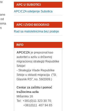
ire
APC U SUBOTICI
APC/CZA odeljenje Subotica
trane
, od
prema
APC I ZVDO BEOGRAD
om
Rad sa maloletnicima bez pratnje
INFO
APC/CZA
je prepoznat kao
autoritet u azilu u državnoj
migracionoj strategiji Republike
Srbije!
- Strategija Vlade Republike
Srbije u oblasti migracija ("Sl.
Glasnik RS", no. 59/2009.)
Centar za zaštitu i pomoć
tražiocima azila
Mišarska 16
Tel: +381(0)11 323 30 70;
+381(0)11 407 94 65