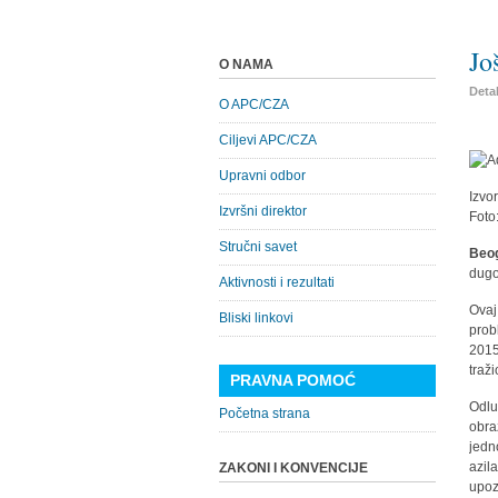
Jo
O NAMA
Detal
O APC/CZA
Ciljevi APC/CZA
Upravni odbor
Izvo
Izvršni direktor
Foto
Stručni savet
Beog
dugo
Aktivnosti i rezultati
Ovaj
Bliski linkovi
prob
2015
traži
PRAVNA POMOĆ
Odlu
Početna strana
obra
jedn
azil
ZAKONI I KONVENCIJE
upoz