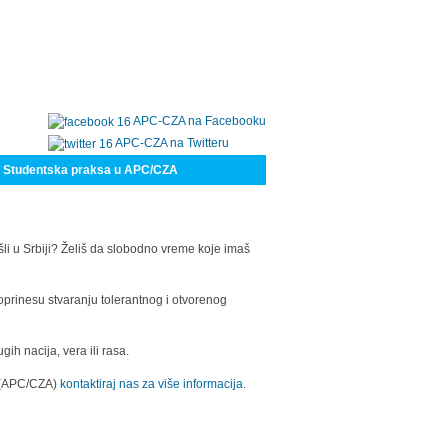
APC-CZA na Facebooku
APC-CZA na Twitteru
Studentska praksa u APC/CZA
šli u Srbiji? Želiš da slobodno vreme koje imaš
oprinesu stvaranju tolerantnog i otvorenog
h nacija, vera ili rasa.
a (APC/CZA)
kontaktiraj nas za više informacija.