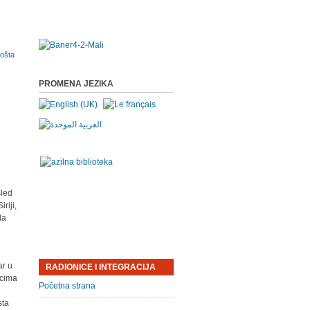
PROMENA JEZIKA
sled
riji,
la
ar u
RADIONICE I INTEGRACIJA
ocima
Početna strana
sta