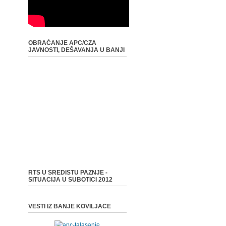
OBRAĆANJE APC/CZA
JAVNOSTI, DEŠAVANJA U BANJI
RTS U SREDISTU PAZNJE -
SITUACIJA U SUBOTICI 2012
VESTI IZ BANJE KOVILJAČE