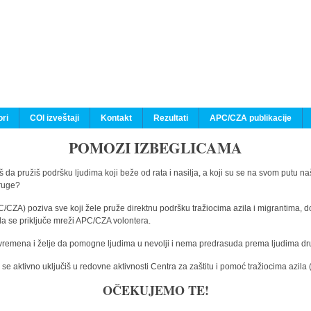
ri
COI izveštaji
Kontakt
Rezultati
APC/CZA publikacije
POMOZI IZBEGLICAMA
 da pružiš podršku ljudima koji beže od rata i nasilja, a koji su se na svom putu na
druge?
C/CZA) poziva sve koji žele pruže direktnu podršku tražiocima azila i migrantima, d
da se priključe mreži APC/CZA volontera.
vremena i želje da pomogne ljudima u nevolji i nema predrasuda prema ljudima drugi
e aktivno uključiš u redovne aktivnosti Centra za zaštitu i pomoć tražiocima azil
OČEKUJEMO TE!