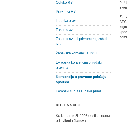
putu
Odluke RS
svoj
Pravilnici RS
Zahva
Ljudska prava
APC-
koji
Zakon o azilu
spec
zeml
Zakon o azilu i privremenoj zaštiti
RS
Ženevska konvencija 1951
Evropska konvencija o ljudskim
pravima
Konvencija o pravnom položaju
apartida
Evropski sud za ljudska prava
KO JE NA VEZI
Ko je na mreži: 1908 gostiju i nema
prijavljenih članova