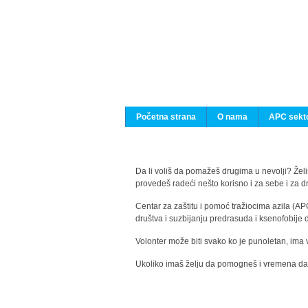
Početna strana
O nama
APC sekto
Da li voliš da pomažeš drugima u nevolji? Želiš
provedeš radeći nešto korisno i za sebe i za 
Centar za zaštitu i pomoć tražiocima azila (AP
društva i suzbijanju predrasuda i ksenofobije 
Volonter može biti svako ko je punoletan, ima 
Ukoliko imaš želju da pomogneš i vremena da s