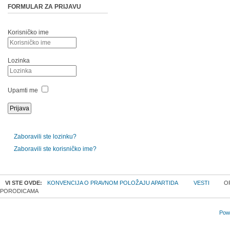
FORMULAR ZA PRIJAVU
Korisničko ime
Lozinka
Upamti me
Zaboravili ste lozinku?
Zaboravili ste korisničko ime?
VI STE OVDE:
KONVENCIJA O PRAVNOM POLOŽAJU APARTIDA
VESTI
OR
PORODICAMA
Powe