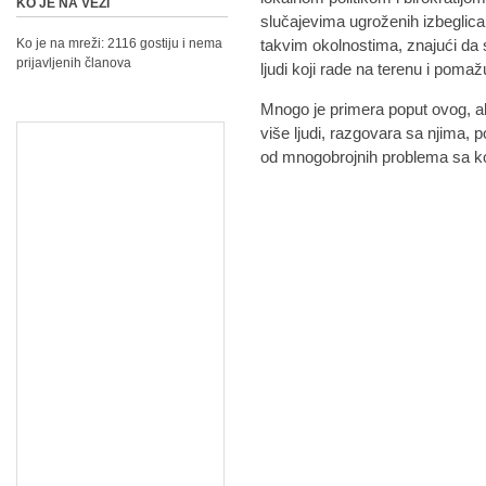
KO JE NA VEZI
slučajevima ugroženih izbegli
Ko je na mreži: 2116 gostiju i nema
takvim okolnostima, znajući da 
prijavljenih članova
ljudi koji rade na terenu i poma
Mnogo je primera poput ovog, al
više ljudi, razgovara sa njima,
od mnogobrojnih problema sa ko