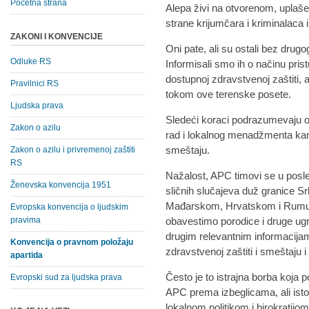
Početna strana
Alepa živi na otvorenom, uplašen
strane krijumčara i kriminalaca
ZAKONI I KONVENCIJE
Oni pate, ali su ostali bez drug
Odluke RS
Informisali smo ih o načinu pr
dostupnoj zdravstvenoj zaštiti,
Pravilnici RS
tokom ove terenske posete.
Ljudska prava
Sledeći koraci podrazumevaju ob
Zakon o azilu
rad i lokalnog menadžmenta kam
smeštaju.
Zakon o azilu i privremenoj zaštiti
RS
Nažalost, APC timovi se u posl
Ženevska konvencija 1951
sličnih slučajeva duž granice 
Mađarskom, Hrvatskom i Rumun
Evropska konvencija o ljudskim
pravima
obavestimo porodice i druge ug
drugim relevantnim informacijama
Konvencija o pravnom položaju
zdravstvenoj zaštiti i smeštaju 
apartida
Često je to istrajna borba koj
Evropski sud za ljudska prava
APC prema izbeglicama, ali isto
lokalnom politikom i birokratijo