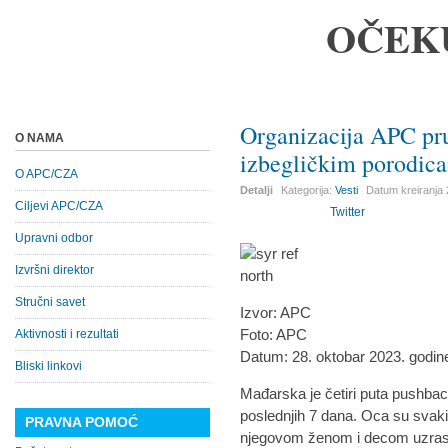
OČEK
Organizacija APC pr
O NAMA
izbegličkim porodic
O APC/CZA
Detalji
Kategorija:
Vesti
Datum kreiranja
Ciljevi APC/CZA
Twitter
Upravni odbor
Izvršni direktor
Stručni savet
Izvor: APC
Foto: APC
Aktivnosti i rezultati
Datum: 28. oktobar 2023. godin
Bliski linkovi
Mađarska je četiri puta pushback
poslednjih 7 dana. Oca su svaki 
PRAVNA POMOĆ
njegovom ženom i decom uzrast