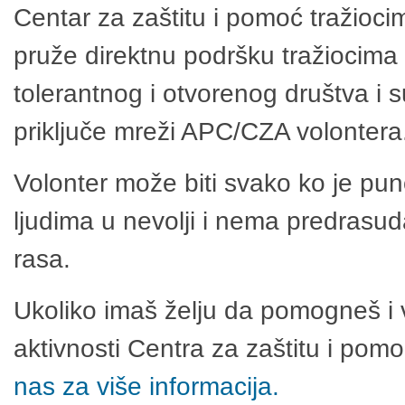
Centar za zaštitu i pomoć tražioci
pruže direktnu podršku tražiocima 
tolerantnog i otvorenog društva i 
priključe mreži APC/CZA volontera
Volonter može biti svako ko je pu
ljudima u nevolji i nema predrasuda
rasa.
Ukoliko imaš želju da pomogneš i 
aktivnosti Centra za zaštitu i po
nas za više informacija.