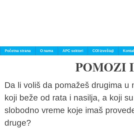
Početna strana
O nama
APC sektori
COI izveštaji
Konta
POMOZI 
Da li voliš da pomažeš drugima u n
koji beže od rata i nasilja, a koji 
slobodno vreme koje imaš provedeš
druge?