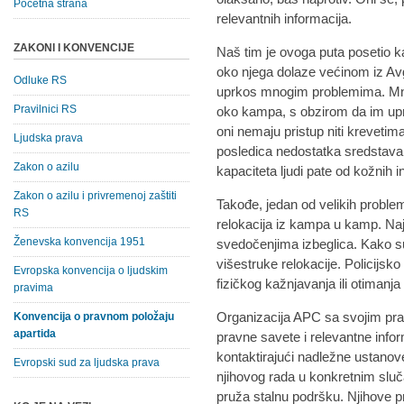
Početna strana
relevantnih informacija.
ZAKONI I KONVENCIJE
Naš tim je ovoga puta posetio k
oko njega dolaze većinom iz Avga
Odluke RS
uprkos mnogim problemima. Mnog
Pravilnici RS
oko kampa, s obzirom da im upr
oni nemaju pristup niti krevetim
Ljudska prava
posledica nedostatka sredstava z
Zakon o azilu
kapaciteta ljudi pate od kožnih in
Zakon o azilu i privremenoj zaštiti
Takođe, jedan od velikih problem
RS
relokacija iz kampa u kamp. Na
Ženevska konvencija 1951
svedočenjima izbeglica. Kako su 
višestruke relokacije. Policijsko
Evropska konvencija o ljudskim
fizičkog kažnjavanja ili otimanja 
pravima
Organizacija APC sa svojim pra
Konvencija o pravnom položaju
apartida
pravne savete i relevantne infor
kontaktirajući nadležne ustanove
Evropski sud za ljudska prava
njihovog rada u konkretnim slu
pruža stalnu podršku. Njihove