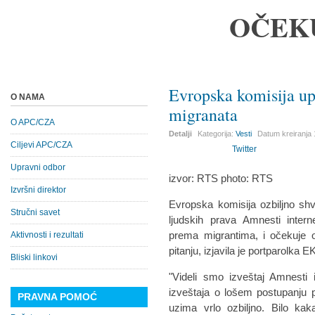
OČEK
Evropska komisija up
O NAMA
migranata
O APC/CZA
Detalji
Kategorija:
Vesti
Datum kreiranja
Ciljevi APC/CZA
Twitter
Upravni odbor
izvor: RTS photo: RTS
Izvršni direktor
Evropska komisija ozbiljno sh
Stručni savet
ljudskih prava Amnesti intern
prema migrantima, i očekuje o
Aktivnosti i rezultati
pitanju, izjavila je portparolka
Bliski linkovi
"Videli smo izveštaj Amnesti 
izveštaja o lošem postupanju 
PRAVNA POMOĆ
uzima vrlo ozbiljno. Bilo kaka