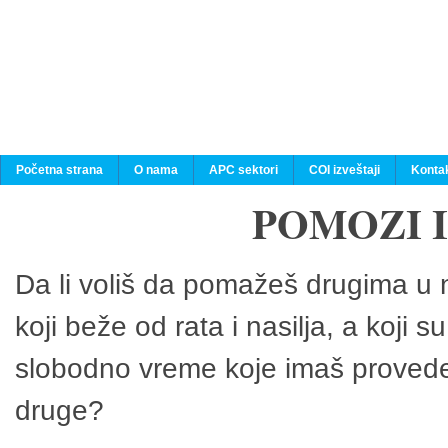
Početna strana
O nama
APC sektori
COI izveštaji
Konta
POMOZI 
Da li voliš da pomažeš drugima u n
koji beže od rata i nasilja, a koji 
slobodno vreme koje imaš provedeš
druge?