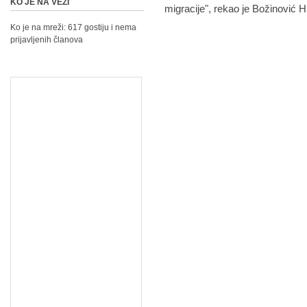
KO JE NA VEZI
migracije", rekao je Božinović 
Ko je na mreži: 617 gostiju i nema
prijavljenih članova