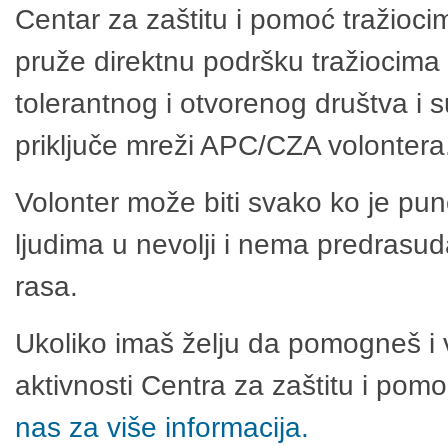
Centar za zaštitu i pomoć tražioci
pruže direktnu podršku tražiocima 
tolerantnog i otvorenog društva i 
priključe mreži APC/CZA volontera
Volonter može biti svako ko je pu
ljudima u nevolji i nema predrasuda
rasa.
Ukoliko imaš želju da pomogneš i 
aktivnosti Centra za zaštitu i po
nas za više informacija.