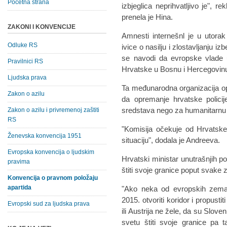
Početna strana
izbjeglica neprihvatljivo je", r
prenela je Hina.
ZAKONI I KONVENCIJE
Amnesti internešnl je u utora
Odluke RS
ivice o nasilju i zlostavljanju i
se navodi da evropske vlade uč
Pravilnici RS
Hrvatske u Bosnu i Hercegovin
Ljudska prava
Ta međunarodna organizacija opt
Zakon o azilu
da opremanje hrvatske policij
sredstava nego za humanitarn
Zakon o azilu i privremenoj zaštiti
RS
"Komisija očekuje od Hrvatske
Ženevska konvencija 1951
situaciju", dodala je Andreeva.
Evropska konvencija o ljudskim
Hrvatski ministar unutrašnjih 
pravima
štiti svoje granice poput svake 
Konvencija o pravnom položaju
apartida
"Ako neka od evropskih zemal
2015. otvoriti koridor i propusti
Evropski sud za ljudska prava
ili Austrija ne žele, da su Slov
svetu štiti svoje granice pa 