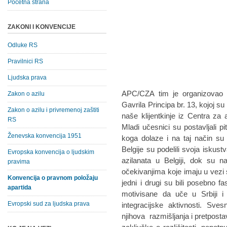
Početna strana
ZAKONI I KONVENCIJE
Odluke RS
Pravilnici RS
Ljudska prava
APC/CZA tim je organizovao in
Zakon o azilu
Gavrila Principa br. 13, kojoj su 
Zakon o azilu i privremenoj zaštiti
naše klijentkinje iz Centra za 
RS
Mladi učesnici su postavljali p
Ženevska konvencija 1951
koga dolaze i na taj način su 
Belgije su podelili svoja iskust
Evropska konvencija o ljudskim
azilanata u Belgiji, dok su n
pravima
očekivanjima koje imaju u vezi sa
Konvencija o pravnom položaju
jedni i drugi su bili posebno f
apartida
motivisane da uče u Srbiji i
Evropski sud za ljudska prava
integracijske aktivnosti. Sve
njihova razmišljanja i pretpostav