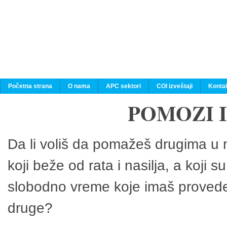
Početna strana
O nama
APC sektori
COI izveštaji
Konta
POMOZI 
Da li voliš da pomažeš drugima u n
koji beže od rata i nasilja, a koji 
slobodno vreme koje imaš provedeš
druge?