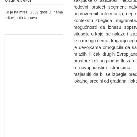
zaključke o različitosti, nepo
KO JE NA VEZI
redovni prateći segment naš
Ko je na mreži: 2337 gostiju i nema
neproverenih informacija, nepr
prijavljenih članova
kontekstu izbeglica i migranata
mogućnosti da iznesu sopstv
situacije u kojoj se nalaze i iz
je u mnogo čemu drugačiji nego
je devojkama omogućila da sagl
mladih ili čak drugih Evroplja
prostore koji su plodno tle za
o novopridošlim strancima i
razjasniti da bi se izbegle pre
lokalnoj sredini od građana i lok