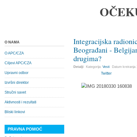
OČEK
Integracijska radioni
O NAMA
Beograđani - Belgijan
O APC/CZA
drugima?
Ciljevi APC/CZA
Detalji
Kategorija:
Vesti
Datum kreiranja
Upravni odbor
Twitter
Izvršni direktor
Stručni savet
Aktivnosti i rezultati
Bliski linkovi
PRAVNA POMOĆ