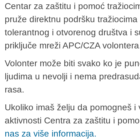
Centar za zaštitu i pomoć tražioci
pruže direktnu podršku tražiocima 
tolerantnog i otvorenog društva i 
priključe mreži APC/CZA volontera
Volonter može biti svako ko je pu
ljudima u nevolji i nema predrasuda
rasa.
Ukoliko imaš želju da pomogneš i 
aktivnosti Centra za zaštitu i po
nas za više informacija.