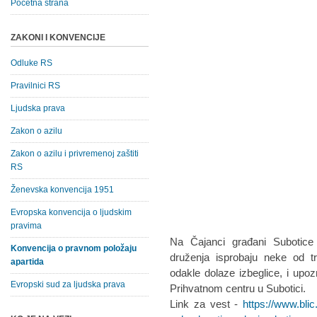
Početna strana
ZAKONI I KONVENCIJE
Odluke RS
Pravilnici RS
Ljudska prava
Zakon o azilu
Zakon o azilu i privremenoj zaštiti
RS
Ženevska konvencija 1951
Evropska konvencija o ljudskim
pravima
Na Čajanci građani Subotice 
Konvencija o pravnom položaju
druženja isprobaju neke od tr
apartida
odakle dolaze izbeglice, i upoz
Evropski sud za ljudska prava
Prihvatnom centru u Subotici.
Link za vest -
https://www.blic