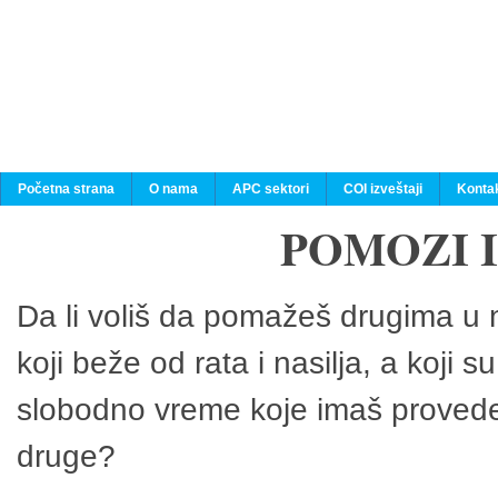
Početna strana
O nama
APC sektori
COI izveštaji
Konta
POMOZI 
Da li voliš da pomažeš drugima u n
koji beže od rata i nasilja, a koji 
slobodno vreme koje imaš provedeš
druge?