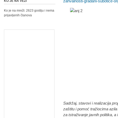
zahvalnosti-gradani-subotice-o
KO JE NA VEZI
Ko je na mreži: 2623 gostiju i nema
prijavljenih članova
Sadržaj, stavovi i realizacija p
zaštitu i pomoć tražiocima azi
za istraživanje javnih politika, 