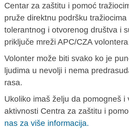
Centar za zaštitu i pomoć tražioci
pruže direktnu podršku tražiocima 
tolerantnog i otvorenog društva i 
priključe mreži APC/CZA volontera
Volonter može biti svako ko je pu
ljudima u nevolji i nema predrasuda
rasa.
Ukoliko imaš želju da pomogneš i 
aktivnosti Centra za zaštitu i po
nas za više informacija.