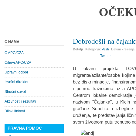
OČEK
Dobrodošli na čajank
O NAMA
Detalji
Kategorija:
Vesti
Datum kreiranja
O APC/CZA
Twitter
Ciljevi APC/CZA
U okviru projekta LOV
Upravni odbor
migrante/azilante/osobe kojima 
bez diskriminacije, finansirano
Izvršni direktor
i pomoć tražiocima azila APC/
Stručni savet
Centrom lokalne demokratije j
Aktivnosti i rezultati
nazivom "Čajanka", u Klein ho
građane Subotice i izbeglice 
Bliski linkovi
druženja, te predstavljanja ličnih
svom životnom putu trenutno naš
PRAVNA POMOĆ