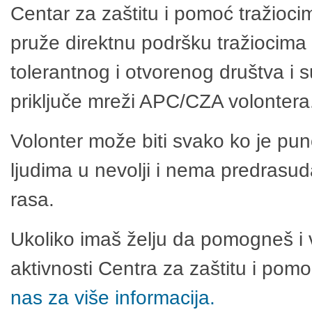
Centar za zaštitu i pomoć tražioci
pruže direktnu podršku tražiocima 
tolerantnog i otvorenog društva i 
priključe mreži APC/CZA volontera
Volonter može biti svako ko je pu
ljudima u nevolji i nema predrasuda
rasa.
Ukoliko imaš želju da pomogneš i 
aktivnosti Centra za zaštitu i po
nas za više informacija.