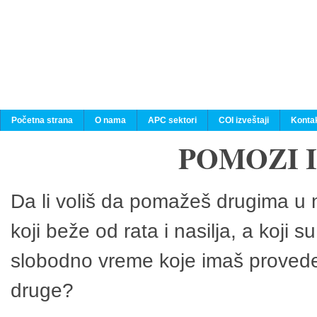
Početna strana
O nama
APC sektori
COI izveštaji
Konta
POMOZI 
Da li voliš da pomažeš drugima u n
koji beže od rata i nasilja, a koji 
slobodno vreme koje imaš provedeš
druge?