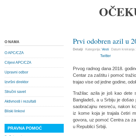
OČEK
Prvi odobren azil u 2
O NAMA
Detalji
Kategorija:
Vesti
Datum kreiranja
O APC/CZA
Twitter
Ciljevi APC/CZA
Prvog radnog dana 2018. godine
Upravni odbor
Centar za zaštitu i pomoć tražio
trajao vise od jedne godine, odob
Izvršni direktor
Stručni savet
Tražilac azila je još kao dete
Bangladeš, a u Srbiju je došao
Aktivnosti i rezultati
saobraćajnu nesreću, nakon ko
Bliski linkovi
iz kome koja je trajala četiri
govora, uz pomoć Centra za zašti
u Republici Srbiji.
PRAVNA POMOĆ