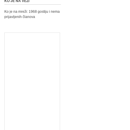
KO JE NA VEZI
Ko je na mreži: 1968 gostiju i nema
prijavljenih članova