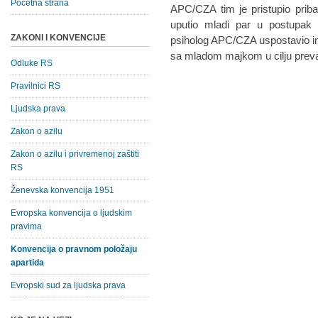
Početna strana
APC/CZA tim je pristupio pribav
uputio mladi par u postupak 
ZAKONI I KONVENCIJE
psiholog APC/CZA uspostavio ini
sa mladom majkom u cilju prevaz
Odluke RS
Pravilnici RS
Ljudska prava
Zakon o azilu
Zakon o azilu i privremenoj zaštiti
RS
Ženevska konvencija 1951
Evropska konvencija o ljudskim
pravima
Konvencija o pravnom položaju
apartida
Evropski sud za ljudska prava