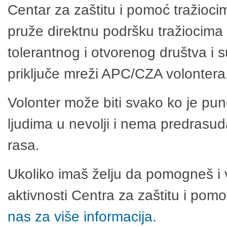
Centar za zaštitu i pomoć tražioci
pruže direktnu podršku tražiocima 
tolerantnog i otvorenog društva i 
priključe mreži APC/CZA volontera
Volonter može biti svako ko je pu
ljudima u nevolji i nema predrasuda
rasa.
Ukoliko imaš želju da pomogneš i 
aktivnosti Centra za zaštitu i po
nas za više informacija.