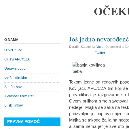
OČEK
Još jedno novorođen
O NAMA
Detalji
Kategorija:
Vesti
Datum kreiranja
O APC/CZA
Twitter
Ciljevi APC/CZA
Upravni odbor
Izvršni direktor
Tokom jedne od redovnih pose
Stručni savet
Koviljači, APC/CZA tim koji se
prevodilaca je razgovarao sa 
Aktivnosti i rezultati
Ovom prilikom smo savetovali 
Bliski linkovi
nedelje. Majka se žalila na teš
proizvoljno je napravio njen su
Majka se takođe žalila na nedos
PRAVNA POMOĆ
a sama nema jer je sve što je 