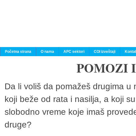
Početna strana
O nama
APC sektori
COI izveštaji
Konta
POMOZI 
Da li voliš da pomažeš drugima u n
koji beže od rata i nasilja, a koji 
slobodno vreme koje imaš provedeš
druge?