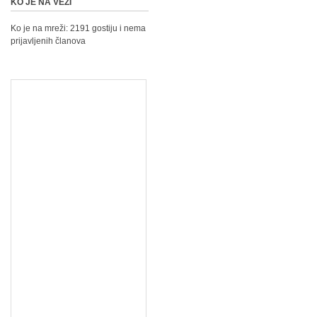
KO JE NA VEZI
Ko je na mreži: 2191 gostiju i nema
prijavljenih članova