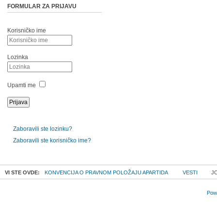
FORMULAR ZA PRIJAVU
Korisničko ime
Lozinka
Upamti me
Zaboravili ste lozinku?
Zaboravili ste korisničko ime?
VI STE OVDE:
KONVENCIJA O PRAVNOM POLOŽAJU APARTIDA
VESTI
JO
Powe