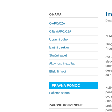
Im
O NAMA
Detal
O APC/CZA
Ciljevi APC/CZA
N. M
Upravni odbor
Zbog
Izvršni direktor
Preo
Stručni savet
AVGA
sled
Aktivnosti i rezultati
unut
dese
Bliski linkovi
da n
PRAVNA POMOĆ
Koli
pone
Početna strana
ove 
602 
ZAKONI I KONVENCIJE
prek
poda