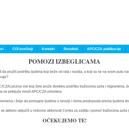
ri
COI izveštaji
Kontakt
Rezultati
APC/CZA publikacije
POMOZI IZBEGLICAMA
 da pružiš podršku ljudima koji beže od rata i nasilja, a koji su se na svom putu na
druge?
C/CZA) poziva sve koji žele pruže direktnu podršku tražiocima azila i migrantima, d
da se priključe mreži APC/CZA volontera.
vremena i želje da pomogne ljudima u nevolji i nema predrasuda prema ljudima drugi
e aktivno uključiš u redovne aktivnosti Centra za zaštitu i pomoć tražiocima azil
OČEKUJEMO TE!