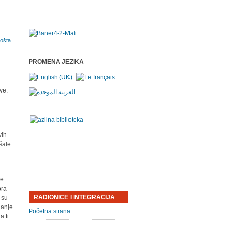
PROMENA JEZIKA
ve.
h
a
vih
šale
je
bra
RADIONICE I INTEGRACIJA
 su
janje
Početna strana
a ti