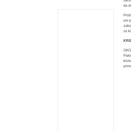
sače
da d
Prob
oni 
zako
za k
KRI
OKO 
Paki
kriz
prim