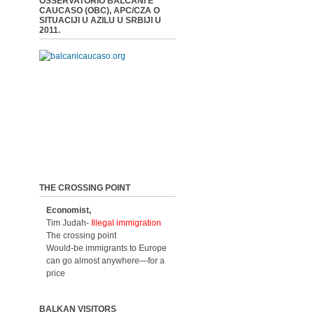
OSSERVATORIO BALCANI E
CAUCASO (OBC), APC/CZA O
SITUACIJI U AZILU U SRBIJI U
2011.
THE CROSSING POINT
Economist,
Tim Judah-
Illegal immigration
The crossing point
Would-be immigrants to Europe
can go almost anywhere—for a
price
BALKAN VISITORS