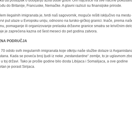
ka da postupak o dobijanju azila bude gotov. Oni najčešće na sve načine pokušav
ođu do Britanije, Francuske, Nemačke. A glavni razlozi su finansijske prirode.
lem ilegalnih imigranata je, tvrdi naš sagovornik, moguće rešiti isključivo na mestu
prvi put ulaze u Evropsku uniju, odnosno na tursko-grčkoj granici. Inače, prema na
nu, pomaganje ili organizovanje prelaska državne granice smatra se krivičnim del
oje je zaprećena kazna od šest meseci do pet godina zatvora.
ZNA PODRUČJA
70 odsto svih iregularnih imigranata koje otkriju naše službe dolaze iz Avganistana
stana. Kada se poveća broj ljudi iz neke „nestandardne“ zemlje, to je uglavnom zb
e u toj državi. Tako je prošle godine bilo dosta Libijaca i Somalijaca, a ove godine
etan je porast Sirijaca.