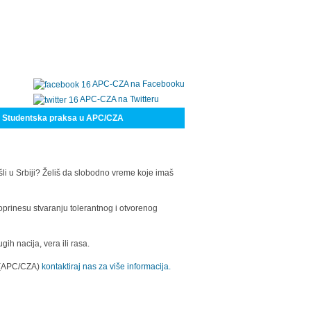
APC-CZA na Facebooku
APC-CZA na Twitteru
Studentska praksa u APC/CZA
šli u Srbiji? Želiš da slobodno vreme koje imaš
oprinesu stvaranju tolerantnog i otvorenog
h nacija, vera ili rasa.
a (APC/CZA)
kontaktiraj nas za više informacija.