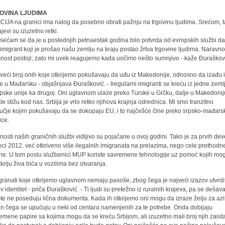
OVINA LJUDIMA
CIJA na granici ima nalog da posebno obrati pažnju na trgovinu ljudima. Srećom, t
jevi su izuzetno retki.
 sećam se da je u poslednjih petnaestak godina bilo potvrda od evropskih službi da
 imigrant koji je prošao našu zemlju na kraju postao žrtva trgovine ljudima. Naravn
nost postoji, zato mi uvek reagujemo kada uočimo nešto sumnjivo - kaže Đuraškov
jveći broj onih koje otkrijemo pokušavaju da uđu iz Makedonije, odnosno da izađu 
je u Mađarsku - objašnjava Đurašković. - Iregularni imigranti se kreću iz jedne zeml
pske unije ka drugoj. Oni uglavnom ulaze preko Turske u Grčku, dalje u Makedonij
le stižu kod nas. Srbija je vrlo retko njihova krajnja odrednica. Mi smo tranzitno
učje kojim pokušavaju da se dokopaju EU, i to najčešće čine preko srpsko-mađars
ice.
vnosti naših graničnih službi vidljivo su pojačane u ovoj godini. Tako je za prvih dev
ci 2012. već otkriveno više ilegalnih imigranata na prelazima, nego cele prethodn
ne. U tom poslu službenici MUP koriste savremene tehnologije uz pomoć kojih mo
tkriju živa bića u vozilima bez otvaranja.
igranati koje otkrijemo uglavnom nemaju pasoše, zbog čega je najveći izazov utvrdit
ov identitet - priča Đurašković. - Ti ljudi su pretežno iz ruralnih krajeva, pa se dešav
te ne poseduju lična dokumenta. Kada ih otkrijemo oni mogu da izraze želju za az
n čega se upućuju u neki od centara namenjenih za te potrebe. Onda dobijaju
remene papire sa kojima mogu da se kreću Srbijom, ali izuzetno mali broj njih zaista