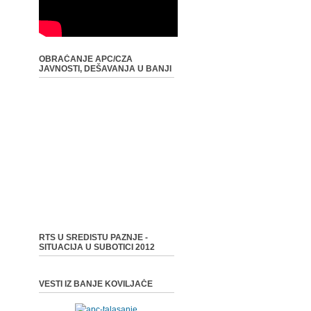
OBRAĆANJE APC/CZA
JAVNOSTI, DEŠAVANJA U BANJI
RTS U SREDISTU PAZNJE -
SITUACIJA U SUBOTICI 2012
VESTI IZ BANJE KOVILJAČE