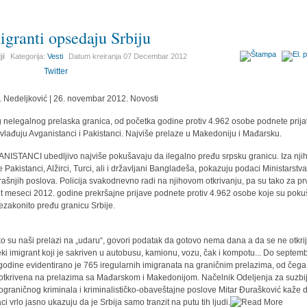
igranti opsedaju Srbiju
ji
Kategorija:
Vesti
Datum kreiranja
07 Decembar 2012
Twitter
. Nedeljković | 26. novembar 2012. Novosti
 nelegalnog prelaska granica, od početka godine protiv 4.962 osobe podnete prija
vlađuju Avganistanci i Pakistanci. Najviše prelaze u Makedoniju i Mađarsku.
NISTANCI ubedljivo najviše pokušavaju da ilegalno pređu srpsku granicu. Iza nji
e Pakistanci, Alžirci, Turci, ali i državljani Bangladeša, pokazuju podaci Ministarstv
rašnjih poslova. Policija svakodnevno radi na njihovom otkrivanju, pa su tako za pr
t meseci 2012. godine prekršajne prijave podnete protiv 4.962 osobe koje su poku
ezakonito pređu granicu Srbije.
ko su naši prelazi na „udaru“, govori podatak da gotovo nema dana a da se ne otkri
ki imigrant koji je sakriven u autobusu, kamionu, vozu, čak i kompotu... Do septem
godine evidentirano je 765 iregularnih imigranata na graničnim prelazima, od čega
otkrivena na prelazima sa Mađarskom i Makedonijom. Načelnik Odeljenja za suzbi
ograničnog kriminala i kriminalističko-obaveštajne poslove Mitar Đurašković kaže d
ci vrlo jasno ukazuju da je Srbija samo tranzit na putu tih ljudi.