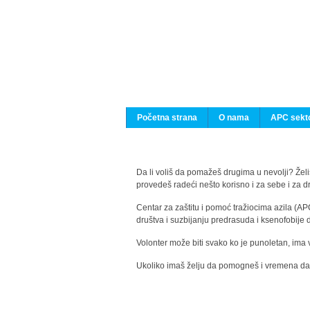
Početna strana
O nama
APC sekto
Da li voliš da pomažeš drugima u nevolji? Želiš
provedeš radeći nešto korisno i za sebe i za 
Centar za zaštitu i pomoć tražiocima azila (AP
društva i suzbijanju predrasuda i ksenofobije 
Volonter može biti svako ko je punoletan, ima 
Ukoliko imaš želju da pomogneš i vremena da s