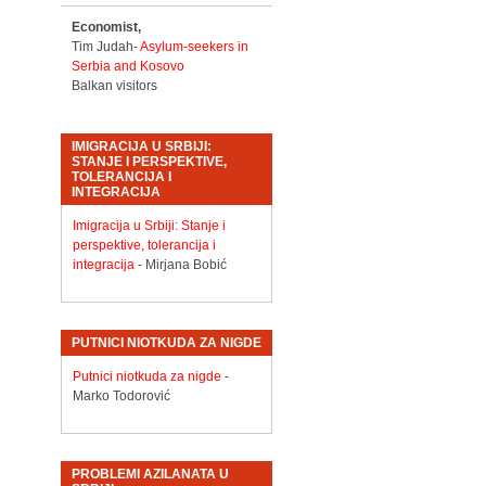
Economist,
Tim Judah-
Asylum-seekers in
Serbia and Kosovo
Balkan visitors
IMIGRACIJA U SRBIJI:
STANJE I PERSPEKTIVE,
TOLERANCIJA I
INTEGRACIJA
Imigracija u Srbiji: Stanje i
perspektive, tolerancija i
integracija
- Mirjana Bobić
PUTNICI NIOTKUDA ZA NIGDE
Putnici niotkuda za nigde
-
Marko Todorović
PROBLEMI AZILANATA U