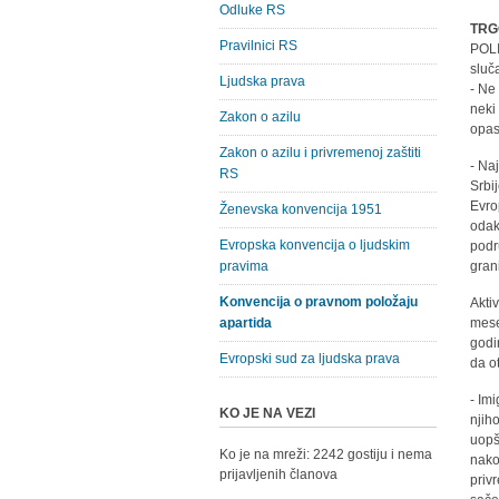
Odluke RS
TRG
Pravilnici RS
POLI
sluča
Ljudska prava
- Ne
neki
Zakon o azilu
opas
Zakon o azilu i privremenoj zaštiti
- Na
RS
Srbi
Evro
Ženevska konvencija 1951
odak
Evropska konvencija o ljudskim
podr
pravima
gran
Konvencija o pravnom položaju
Akti
apartida
mese
godi
Evropski sud za ljudska prava
da o
- Im
KO JE NA VEZI
njih
uopš
Ko je na mreži: 2242 gostiju i nema
nako
prijavljenih članova
priv