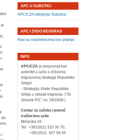
APC U SUBOTICI
akvi
APC/CZA odeljenje Subotica
 je
o
APC I ZVDO BEOGRAD
ić.
Rad sa maloletnicima bez pratnje
iz
je
INFO
u,
APC/CZA
je prepoznat kao
ke
autoritet u azilu u državnoj
migracionoj strategiji Republike
Srbije!
et
- Strategija Vlade Republike
e
Srbije u oblasti migracija ("Sl.
gu
Glasnik RS", no. 59/2009.)
Centar za zaštitu i pomoć
i
tražiocima azila
a da
Mišarska 16
ilom,
Tel: +381(0)11 323 30 70;
+381(0)11 407 94 65
 i