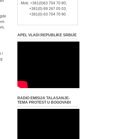
aju
Mob: +381(0)63 704 70 80;
+381(0) 69 267 05 03;
+381(0) 63 704 70 90
 gde
šem
om,
APEL VLADI REPUBLIKE SRBIJE
 i
og
RADIO EMISIJA TALASANJE-
TEMA PROTEST U BOGOVAĐI