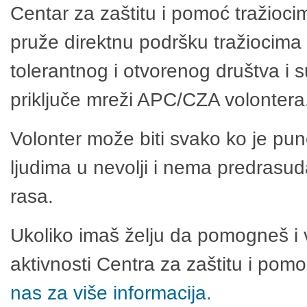
Centar za zaštitu i pomoć tražioci
pruže direktnu podršku tražiocima 
tolerantnog i otvorenog društva i 
priključe mreži APC/CZA volontera
Volonter može biti svako ko je pu
ljudima u nevolji i nema predrasuda
rasa.
Ukoliko imaš želju da pomogneš i 
aktivnosti Centra za zaštitu i po
nas za više informacija.