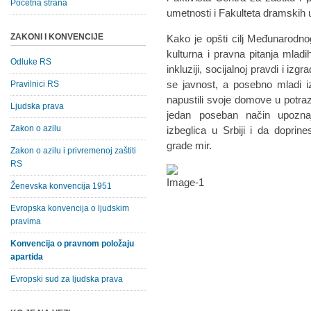
Početna strana
umetnosti i Fakulteta dramskih 
ZAKONI I KONVENCIJE
Kako je opšti cilj Međunarodn
kulturna i pravna pitanja mladi
Odluke RS
inkluziji, socijalnoj pravdi i izgr
se javnost, a posebno mladi iz 
Pravilnici RS
napustili svoje domove u potra
Ljudska prava
jedan poseban način upozna
Zakon o azilu
izbeglica u Srbiji i da dopri
grade mir.
Zakon o azilu i privremenoj zaštiti
RS
Ženevska konvencija 1951
Evropska konvencija o ljudskim
pravima
Konvencija o pravnom položaju
apartida
Evropski sud za ljudska prava