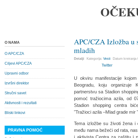
OČEK
APC/CZA Izložba u 
O NAMA
mladih
O APC/CZA
Detalji
Kategorija:
Vesti
Datum kreiranja
Ciljevi APC/CZA
Twitter
Upravni odbor
U okviru manifestacije kojo
Izvršni direktor
Beogradu, koju organizuje 
partnerstvu sa Stadion shoppin
Stručni savet
pomoć tražiocima azila, od 0
Aktivnosti i rezultati
Stadion shopping centra biće
"Tražioci azila –Mlad grade mir "
Bliski linkovi
Tema izložbe su životi žena i d
PRAVNA POMOĆ
među nama bežeći od rata, nasil
i aktivista Centra za zaštitu i