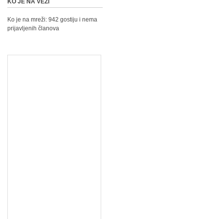
KO JE NA VEZI
Ko je na mreži: 942 gostiju i nema
prijavljenih članova