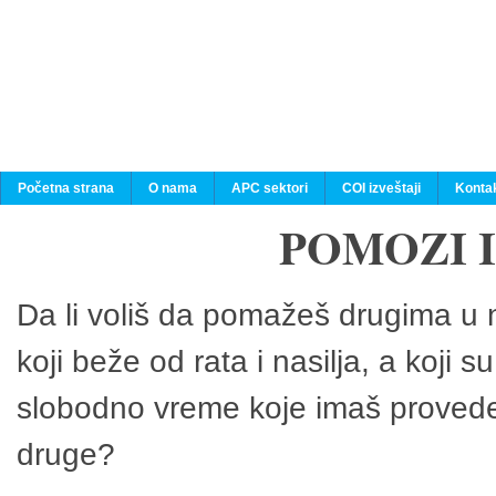
Početna strana
O nama
APC sektori
COI izveštaji
Konta
POMOZI 
Da li voliš da pomažeš drugima u n
koji beže od rata i nasilja, a koji 
slobodno vreme koje imaš provedeš
druge?