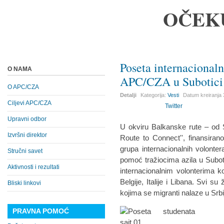
OČEK
Poseta internacionaln
O NAMA
APC/CZA u Subotici
O APC/CZA
Detalji
Kategorija:
Vesti
Datum kreiranja
Ciljevi APC/CZA
Twitter
Upravni odbor
U okviru Balkanske rute – od S
Izvršni direktor
Route to Connect'', finansira
grupa internacionalnih volontera
Stručni savet
pomoć tražiocima azila u Subo
Aktivnosti i rezultati
internacionalnim volonterima ko
Belgije, Italije i Libana. Svi s
Bliski linkovi
kojima se migranti nalaze u Srbi
PRAVNA POMOĆ