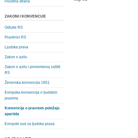
Početna strana
ZAKONI I KONVENCIJE
Odluke RS
Pravilnici RS
Ljudska prava
Zakon o azilu
Zakon o azilu i privremenoj zaštiti
RS
Ženevska konvencija 1951
Evropska konvencija o ljudskim
pravima
Konvencija o pravnom položaju
apartida
Evropski sud za ljudska prava