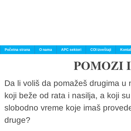
Početna strana
O nama
APC sektori
COI izveštaji
Konta
POMOZI 
Da li voliš da pomažeš drugima u n
koji beže od rata i nasilja, a koji 
slobodno vreme koje imaš provedeš
druge?