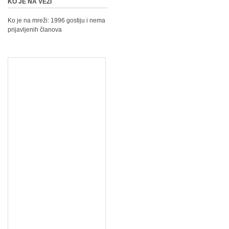
KO JE NA VEZI
Ko je na mreži: 1996 gostiju i nema
prijavljenih članova