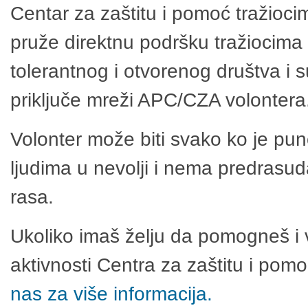
Centar za zaštitu i pomoć tražioci
pruže direktnu podršku tražiocima 
tolerantnog i otvorenog društva i 
priključe mreži APC/CZA volontera
Volonter može biti svako ko je pu
ljudima u nevolji i nema predrasuda
rasa.
Ukoliko imaš želju da pomogneš i 
aktivnosti Centra za zaštitu i po
nas za više informacija.