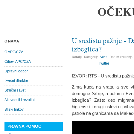
OČEK
U sredistu pažnje - D
O NAMA
izbeglica?
O APC/CZA
Detalji
Kategorija:
Vesti
Datum kreiranja
Ciljevi APC/CZA
Twitter
Upravni odbor
IZVOR: RTS - U sredistu pažnj
Izvršni direktor
Zima kuca na vrata, a sve vi
Stručni savet
domogne Srbije, a potom i Evro
izbeglica? Zašto deo migrana
Aktivnosti i rezultati
higijenski i drugi uslovi u prih
Bliski linkovi
patrole na granicama sa Make
PRAVNA POMOĆ