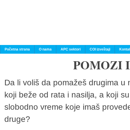
Početna strana
O nama
APC sektori
COI izveštaji
Konta
POMOZI 
Da li voliš da pomažeš drugima u n
koji beže od rata i nasilja, a koji 
slobodno vreme koje imaš provedeš
druge?