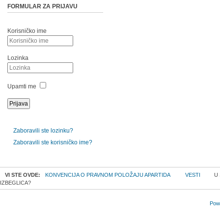
FORMULAR ZA PRIJAVU
Korisničko ime
Lozinka
Upamti me
Zaboravili ste lozinku?
Zaboravili ste korisničko ime?
VI STE OVDE:
KONVENCIJA O PRAVNOM POLOŽAJU APARTIDA
VESTI
U 
IZBEGLICA?
Powe