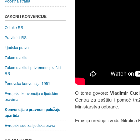
Početna strana
ZAKONI I KONVENCIJE
Odluke RS
Pravilnici RS
Ljudska prava
Zakon o azilu
Zakon o azilu i privremenoj zaštiti
RS
Ženevska konvencija 1951
O tome govore:
Vladimir Cuci
Evropska konvencija o ljudskim
Centra za zaštitu i pomoć tra
pravima
Ministarstva odbrane.
Konvencija o pravnom položaju
apartida
Emisiju uređuje i vodi: Nikolina 
Evropski sud za ljudska prava