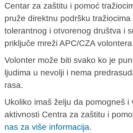
Centar za zaštitu i pomoć tražioci
pruže direktnu podršku tražiocima 
tolerantnog i otvorenog društva i 
priključe mreži APC/CZA volontera
Volonter može biti svako ko je pu
ljudima u nevolji i nema predrasuda
rasa.
Ukoliko imaš želju da pomogneš i 
aktivnosti Centra za zaštitu i po
nas za više informacija.