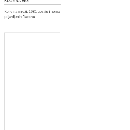
KO JE NA VEZI
Ko je na mreži: 1981 gostiju i nema
prijavljenih članova