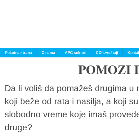
Početna strana
O nama
APC sektori
COI izveštaji
Konta
POMOZI 
Da li voliš da pomažeš drugima u n
koji beže od rata i nasilja, a koji 
slobodno vreme koje imaš provedeš
druge?