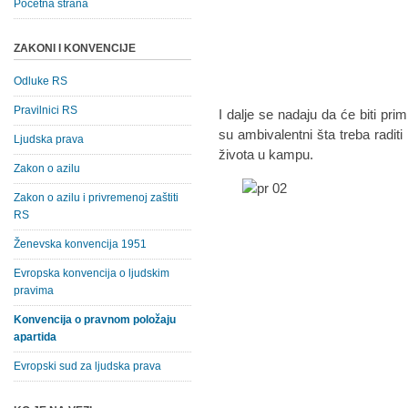
Početna strana
ZAKONI I KONVENCIJE
Odluke RS
Pravilnici RS
I dalje se nadaju da će biti prim
su ambivalentni šta treba radit
Ljudska prava
života u kampu.
Zakon o azilu
Zakon o azilu i privremenoj zaštiti
RS
Ženevska konvencija 1951
Evropska konvencija o ljudskim
pravima
Konvencija o pravnom položaju
apartida
Evropski sud za ljudska prava