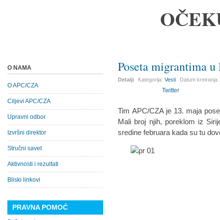
OČEK
Poseta migrantima u 
O NAMA
Detalji
Kategorija:
Vesti
Datum kreiranja
O APC/CZA
Twitter
Ciljevi APC/CZA
Tim APC/CZA je 13. maja poset
Upravni odbor
Mali broj njih, poreklom iz Siri
sredine februara kada su tu dov
Izvršni direktor
Stručni savet
Aktivnosti i rezultati
Bliski linkovi
PRAVNA POMOĆ