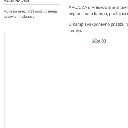
KO JE NA VEZI
APC/CZA u Preševu ima istureno
Ko je na mreži: 633 gostiju i nema
migrantima u kampu, pružajući im
prijavljenih članova
U kamp svakodnevno pristižu nov
zemlje.