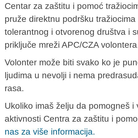
Centar za zaštitu i pomoć tražioci
pruže direktnu podršku tražiocima 
tolerantnog i otvorenog društva i 
priključe mreži APC/CZA volontera
Volonter može biti svako ko je pu
ljudima u nevolji i nema predrasuda
rasa.
Ukoliko imaš želju da pomogneš i 
aktivnosti Centra za zaštitu i po
nas za više informacija.