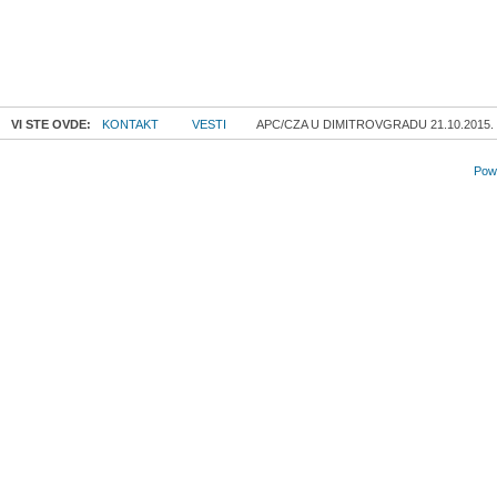
VI STE OVDE:
KONTAKT
VESTI
APC/CZA U DIMITROVGRADU 21.10.2015.
Powe