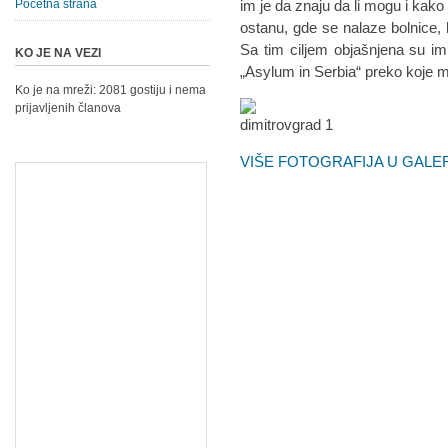
Početna strana
im je da znaju da li mogu i kako
ostanu, gde se nalaze bolnice
Sa tim ciljem objašnjena su im
KO JE NA VEZI
„Asylum in Serbia“ preko koje m
Ko je na mreži: 2081 gostiju i nema
prijavljenih članova
VIŠE FOTOGRAFIJA U GALER