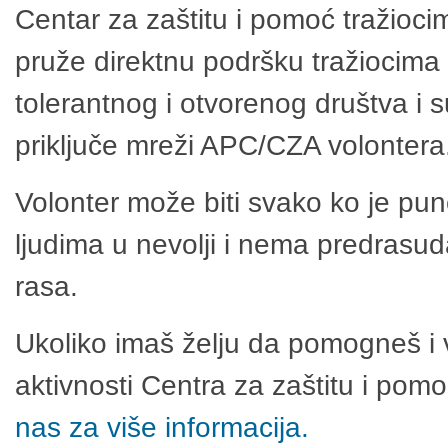
Centar za zaštitu i pomoć tražioci
pruže direktnu podršku tražiocima 
tolerantnog i otvorenog društva i 
priključe mreži APC/CZA volontera
Volonter može biti svako ko je pu
ljudima u nevolji i nema predrasuda
rasa.
Ukoliko imaš želju da pomogneš i 
aktivnosti Centra za zaštitu i po
nas za više informacija.