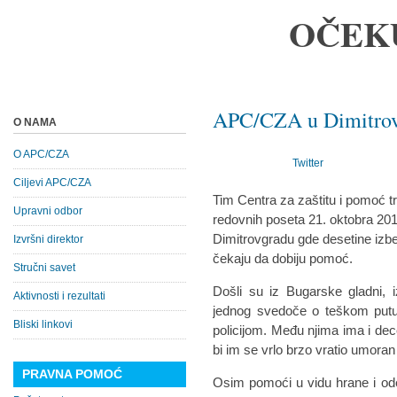
OČEK
APC/CZA u Dimitrov
O NAMA
O APC/CZA
Twitter
Ciljevi APC/CZA
Tim Centra za zaštitu i pomoć t
Upravni odbor
redovnih poseta 21. oktobra 201
Dimitrovgradu gde desetine izbegl
Izvršni direktor
čekaju da dobiju pomoć.
Stručni savet
Došli su iz Bugarske gladni, i
Aktivnosti i rezultati
jednog svedoče o teškom putu
Bliski linkovi
policijom. Među njima ima i dec
bi im se vrlo brzo vratio umoran 
PRAVNA POMOĆ
Osim pomoći u vidu hrane i ode