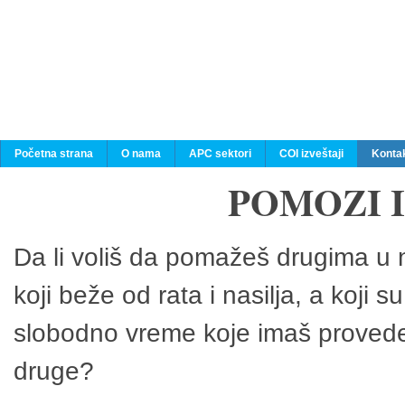
Početna strana
O nama
APC sektori
COI izveštaji
Konta
POMOZI 
Da li voliš da pomažeš drugima u n
koji beže od rata i nasilja, a koji 
slobodno vreme koje imaš provedeš
druge?