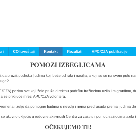
ri
COI izveštaji
Kontakt
Rezultati
APC/CZA publikacije
POMOZI IZBEGLICAMA
 da pružiš podršku ljudima koji beže od rata i nasilja, a koji su se na svom putu na
druge?
C/CZA) poziva sve koji žele pruže direktnu podršku tražiocima azila i migrantima, d
da se priključe mreži APC/CZA volontera.
vremena i želje da pomogne ljudima u nevolji i nema predrasuda prema ljudima drugi
e aktivno uključiš u redovne aktivnosti Centra za zaštitu i pomoć tražiocima azil
OČEKUJEMO TE!