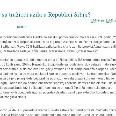
 su tražioci azila u Republici Srbiji?
Twitter
a zvaničnim podacima Centra za zaštitu i pomoć tražiocima azila u 2009. godini 2
je tražilo azil u Republici Srbiji, a od tog broja 238 lica su muškarci, dok je samo 18
 tražilo azil. Preko 70% tražilaca azila su lica čija je zemlje porekla Avganistan, zat
,5% tražilaca azila je iz Šri Lanke, 6 % iz Irana, zatim 1,2 % iz Iraka itd.
mantan je podatak da od ukupnog broja tražioca azila u RS skoro jednu trećinu čin
, od kojih samo 20% u Republiku Srbiju dođe sa roditeljima, dok ostatak maloletni
zi bez pratnje, a što zahteva i drugačiji tretman i postupanje nadležnih organa. Tačn
aloletnim licima se mora postupati kao se posebno osetljivom kategorijom lica. Na
enica da je u pitanji dete bez pratnje podrazumeva da državni organi moraju hitrije i
eaguju, odnosno da odmah obezbede smeštaj i odrede staratelja maloletniku, da 
ni postupak bude brži i efikasniji, kao i da se omogući što brža integracija deteta u
ko društvo ili obezbedi siguran povratak deteta u zemlju porekla ukoliko detetu ne
at izbeglički status.
orno je da je u poslednje vreme u svetu zabeležen trend porasta maloletnih lic
nje koja traže azil, pa se tako procenjuje da svake godine u Velikoj Britaniji preko