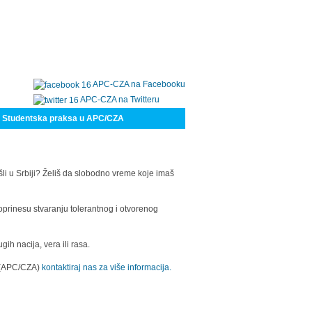
APC-CZA na Facebooku
APC-CZA na Twitteru
Studentska praksa u APC/CZA
šli u Srbiji? Želiš da slobodno vreme koje imaš
oprinesu stvaranju tolerantnog i otvorenog
h nacija, vera ili rasa.
a (APC/CZA)
kontaktiraj nas za više informacija.