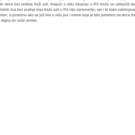
ade dece bez pratnje traži azil. Imajući u vidu situaciju u RS može se zaključiti da
letnih lica bez pratnje koja traže azil u RS nije zanemarljiv, već i te kako zabrinjavaj
ntan, a posebno ako se još ima u vidu put i vreme koje je bilo potrebno da deca tra
a stignu do naše zemlje.