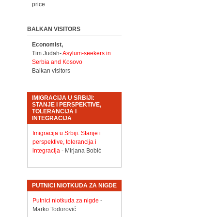
price
BALKAN VISITORS
Economist,
Tim Judah-
Asylum-seekers in
Serbia and Kosovo
Balkan visitors
IMIGRACIJA U SRBIJI:
STANJE I PERSPEKTIVE,
TOLERANCIJA I
INTEGRACIJA
Imigracija u Srbiji: Stanje i
perspektive, tolerancija i
integracija
- Mirjana Bobić
PUTNICI NIOTKUDA ZA NIGDE
Putnici niotkuda za nigde
-
Marko Todorović