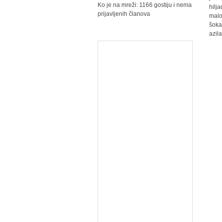
Ko je na mreži: 1166 gostiju i nema
hilj
prijavljenih članova
malo
šoka
azil