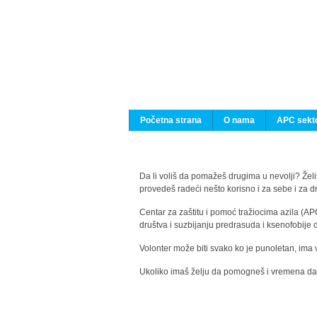
Početna strana
O nama
APC sekto
Da li voliš da pomažeš drugima u nevolji? Želiš
provedeš radeći nešto korisno i za sebe i za 
Centar za zaštitu i pomoć tražiocima azila (AP
društva i suzbijanju predrasuda i ksenofobije 
Volonter može biti svako ko je punoletan, ima 
Ukoliko imaš želju da pomogneš i vremena da s