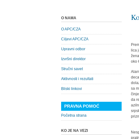
Ko
O NAMA
O APC/CZA
Ciljevi APC/CZA
Prem
Upravni odbor
lica 
žena
Izvršni direktor
oko 6
Stručni savet
Alar
deca
Aktivnosti i rezultati
dola
sa m
Bliski linkovi
činj
da r
azil
PRAVNA POMOĆ
srps
Početna strana
prizn
KO JE NA VEZI
Nesp
prat