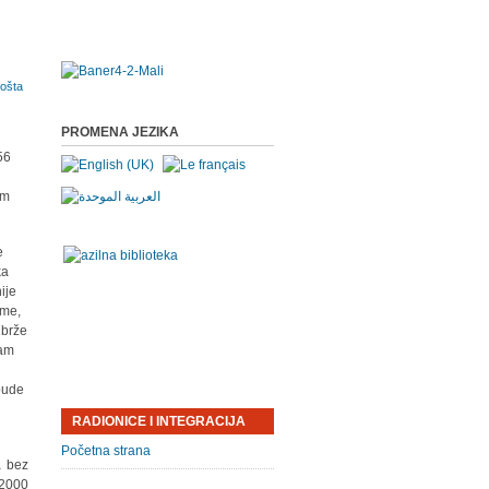
PROMENA JEZIKA
56
im
e
ka
ije
ime,
 brže
sam
 bude
RADIONICE I INTEGRACIJA
Početna strana
a bez
 2000