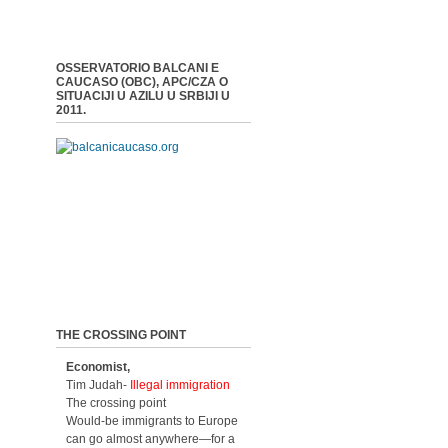
OSSERVATORIO BALCANI E
CAUCASO (OBC), APC/CZA O
SITUACIJI U AZILU U SRBIJI U
2011.
THE CROSSING POINT
Economist,
Tim Judah-
Illegal immigration
The crossing point
Would-be immigrants to Europe
can go almost anywhere—for a