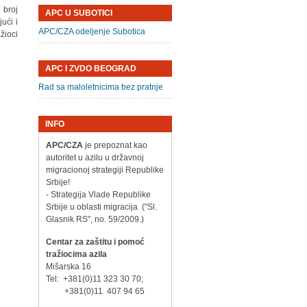
 broj
APC U SUBOTICI
ući i
APC/CZA odeljenje Subotica
žioci
APC I ZVDO BEOGRAD
Rad sa maloletnicima bez pratnje
INFO
APC/CZA
je prepoznat kao
autoritet u azilu u državnoj
migracionoj strategiji Republike
Srbije!
- Strategija Vlade Republike
Srbije u oblasti migracija ("Sl.
Glasnik RS", no. 59/2009.)
Centar za zaštitu i pomoć
tražiocima azila
Mišarska 16
Tel: +381(0)11 323 30 70;
+381(0)11 407 94 65