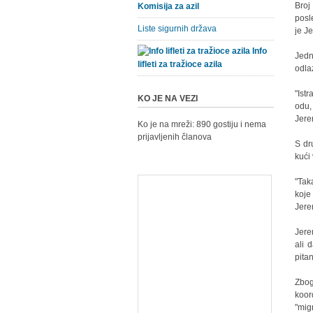
Broj
Komisija za azil
posl
Liste sigurnih država
je J
Info
Jedn
lifleti za tražioce azila
odla
"Ist
KO JE NA VEZI
odu,
Jere
Ko je na mreži: 890 gostiju i nema
prijavljenih članova
S dr
kući
"Tak
koje
Jere
Jere
ali 
pita
Zbog
koor
"mig