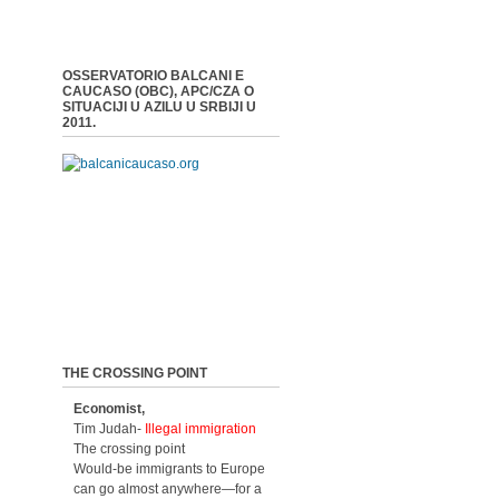
OSSERVATORIO BALCANI E
CAUCASO (OBC), APC/CZA O
SITUACIJI U AZILU U SRBIJI U
2011.
THE CROSSING POINT
Economist,
Tim Judah-
Illegal immigration
The crossing point
Would-be immigrants to Europe
can go almost anywhere—for a