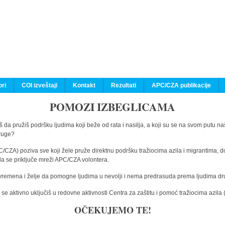
ri
COI izveštaji
Kontakt
Rezultati
APC/CZA publikacije
POMOZI IZBEGLICAMA
 da pružiš podršku ljudima koji beže od rata i nasilja, a koji su se na svom putu na
druge?
C/CZA) poziva sve koji žele pruže direktnu podršku tražiocima azila i migrantima, d
da se priključe mreži APC/CZA volontera.
vremena i želje da pomogne ljudima u nevolji i nema predrasuda prema ljudima drugi
e aktivno uključiš u redovne aktivnosti Centra za zaštitu i pomoć tražiocima azil
OČEKUJEMO TE!