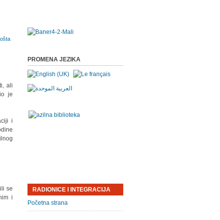
PROMENA JEZIKA
, ali
io je
iji i
odine
ilnog
li se
RADIONICE I INTEGRACIJA
nim i
Početna strana