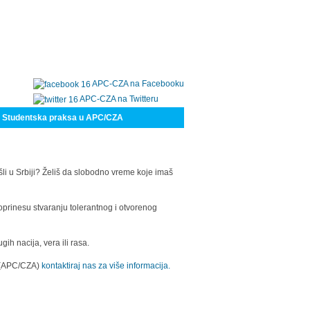
APC-CZA na Facebooku
APC-CZA na Twitteru
Studentska praksa u APC/CZA
šli u Srbiji? Želiš da slobodno vreme koje imaš
oprinesu stvaranju tolerantnog i otvorenog
h nacija, vera ili rasa.
a (APC/CZA)
kontaktiraj nas za više informacija.