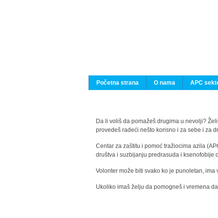
Početna strana
O nama
APC sekto
Da li voliš da pomažeš drugima u nevolji? Želiš
provedeš radeći nešto korisno i za sebe i za 
Centar za zaštitu i pomoć tražiocima azila (AP
društva i suzbijanju predrasuda i ksenofobije 
Volonter može biti svako ko je punoletan, ima 
Ukoliko imaš želju da pomogneš i vremena da s