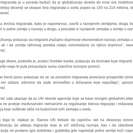
 migranata je u porastu budući da je globalizacija dovela do nove ere mobilnost
ednjoj deceniji se ukupan broj migranata u svetu popeo sa 150 na 214 miliona, 
eremić.
a trećina migranata, kako je napomenuo, završi u razvijenim zemljama, druga tr
zi iz jedne zemlje u razvoju u drugu, a preostali iz razvijenih zemalja u zemlje u raz
raživanja pokazuju da imigranti značajno doprinose ekonomskom razvoju zemalja u
 ali i da zemlje njihovog porekla ostaju osiromašene za njihov doprinos", nav
mić.
uge strane, podsetio je, podaci Svetske banke, pokazuju da doznake koje migranti 
 više nego tri puta prevazilaze sumu zvanične razvojne pomoći.
av trend jasno pokazuje da se sa porastom migranata povećava prosperitet zema
 oni odlaze, odnosno da raste siromaštvo u državama koje napuštaju", upozor
mić.
mić zato ukazuje da su UN stvorile agencije koje se bave mnogim globalnim pita
da ne postoje međunarodni mehanizmi za regulisanje tokova migracije i rešavanj
nja koje suštinski utiče na budućnost svih zemalja u svetu.
 toga bi, istakao je, članice UN trebalo da započnu rad na stvaranju osno
dinaciju po pitanju migracije koje je srž održivog razvoja, kao i da obezbe
racija ne postane igra dobitnika i gubitnika gde napredak jedne zemlje koči nap