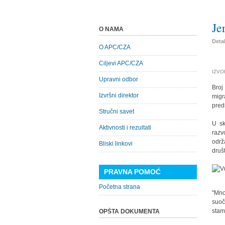
Je
O NAMA
Detal
O APC/CZA
Ciljevi APC/CZA
IZVO
Upravni odbor
Broj
Izvršni direktor
migr
pred
Stručni savet
U sk
Aktivnosti i rezultati
razv
održ
Bliski linkovi
druš
PRAVNA POMOĆ
Pred
Početna strana
"Mno
suoč
stam
OPŠTA DOKUMENTA