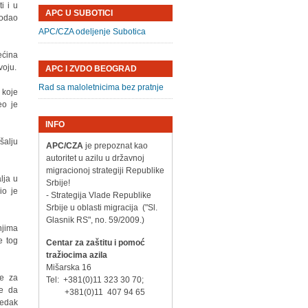
i i u
APC U SUBOTICI
dodao
APC/CZA odeljenje Subotica
ećina
voju.
APC I ZVDO BEOGRAD
Rad sa maloletnicima bez pratnje
 koje
eo je
INFO
šalju
APC/CZA
je prepoznat kao
autoritet u azilu u državnoj
migracionoj strategiji Republike
lja u
Srbije!
io je
- Strategija Vlade Republike
Srbije u oblasti migracija ("Sl.
Glasnik RS", no. 59/2009.)
njima
e tog
Centar za zaštitu i pomoć
tražiocima azila
Mišarska 16
ve za
Tel: +381(0)11 323 30 70;
de da
+381(0)11 407 94 65
redak