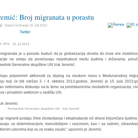
remić: Broj migranata u porastu
ji
Datum kreiranja
16 Juli 2013
Twitter
R: RTS 15. jul 2013.
 migranata je u porastu budući da je globalizacija dovela do nove ere mobilnosti
acije ne smeju da povećavaju nejednakost među ljudima i državama, poruč
sednik Generalne skupštine UN Vuk Jeremić.
lopu pripremnih aktivnosti za dijalog na visokom nivou o Međunarodnoj migrac
oju koji će biti održan 3. i 4. oktobra 2013.godine, Jeremić je 15. jula 2013.g
ao neformalnu diskusiju na tu temu sa predstavnicima nevladinih organizacija, civ
tva i privatnim sektorom u sedištu UN.
sednik Generalne skupštine UN - Vuk Jeremić
gi migranti postaju žrtve zlostavljanja i eksploatacije od strane krijumčara ljudima i
avaju sa diskriminacijom, ksenofobijom i rasizmom, kao i sa radnim, zdravstve
benim uslovima koji su za svaku osudu", upozorio je Jeremić.