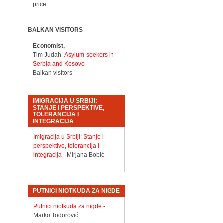
price
BALKAN VISITORS
Economist,
Tim Judah-
Asylum-seekers in
Serbia and Kosovo
Balkan visitors
IMIGRACIJA U SRBIJI:
STANJE I PERSPEKTIVE,
TOLERANCIJA I
INTEGRACIJA
Imigracija u Srbiji: Stanje i
perspektive, tolerancija i
integracija
- Mirjana Bobić
PUTNICI NIOTKUDA ZA NIGDE
Putnici niotkuda za nigde
-
Marko Todorović