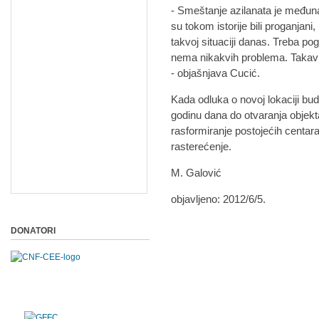
- Smeštanje azilanata je međuna
su tokom istorije bili proganjani
takvoj situaciji danas. Treba po
nema nikakvih problema. Takav c
- objašnjava Cucić.
Kada odluka o novoj lokaciji bu
godinu dana do otvaranja objekta
rasformiranje postojećih centara
rasterećenje.
M. Galović
objavljeno: 2012/6/5.
DONATORI