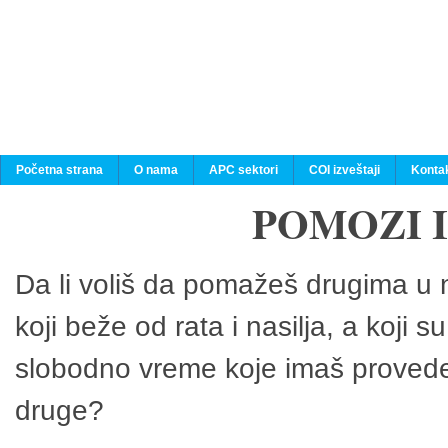
Početna strana
O nama
APC sektori
COI izveštaji
Konta
POMOZI 
Da li voliš da pomažeš drugima u n
koji beže od rata i nasilja, a koji 
slobodno vreme koje imaš provedeš
druge?