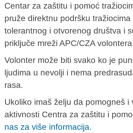
Centar za zaštitu i pomoć tražioci
pruže direktnu podršku tražiocima 
tolerantnog i otvorenog društva i 
priključe mreži APC/CZA volontera
Volonter može biti svako ko je pu
ljudima u nevolji i nema predrasuda
rasa.
Ukoliko imaš želju da pomogneš i 
aktivnosti Centra za zaštitu i po
nas za više informacija.