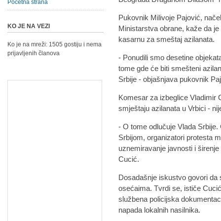
Početna strana
Pukovnik Milivoje Pajović, nač
KO JE NA VEZI
Ministarstva obrane, kaže da je 
kasarnu za smeštaj azilanata.
Ko je na mreži: 1505 gostiju i nema
prijavljenih članova
- Ponudili smo desetine objekata
tome gde će biti smešteni azilan
Srbije - objašnjava pukovnik Paj
Komesar za izbeglice Vladimir C
smještaju azilanata u Vrbici - n
- O tome odlučuje Vlada Srbije. 
Srbijom, organizatori protesta mo
uznemiravanje javnosti i širenje
Cucić.
Dosadašnje iskustvo govori da se
osećaima. Tvrdi se, ističe Cuci
službena policijska dokumentaci
napada lokalnih nasilnika.