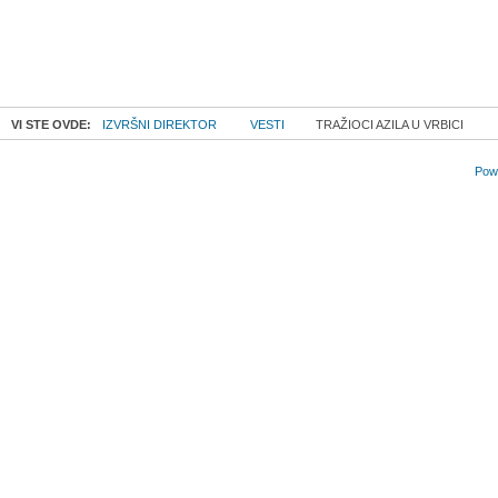
VI STE OVDE:
IZVRŠNI DIREKTOR
VESTI
TRAŽIOCI AZILA U VRBICI
Powe