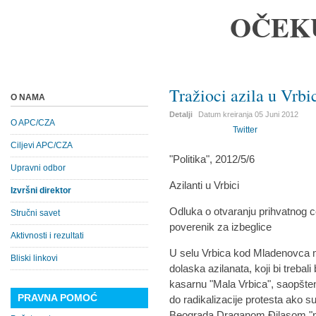
OČEK
Tražioci azila u Vrbi
O NAMA
Detalji
Datum kreiranja
05 Juni 2012
O APC/CZA
Twitter
Ciljevi APC/CZA
"Politika", 2012/5/6
Upravni odbor
Azilanti u Vrbici
Izvršni direktor
Odluka o otvaranju prihvatnog ce
Stručni savet
poverenik za izbeglice
Aktivnosti i rezultati
U selu Vrbica kod Mladenovca m
Bliski linkovi
dolaska azilanata, koji bi trebal
kasarnu "Mala Vrbica", saopšten
PRAVNA POMOĆ
do radikalizacije protesta ako 
Beograda Draganom Đilasom "n