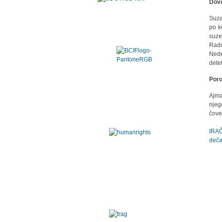
Dov
Suza
po k
suze
Rado
Nede
dete
Porod
Ajma
njeg
čove
IRAČ
deča