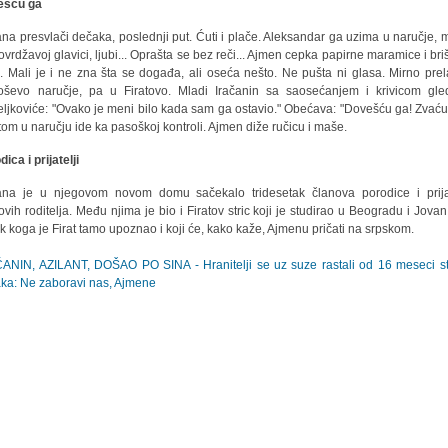
ešću ga
na presvlači dečaka, poslednji put. Ćuti i plače. Aleksandar ga uzima u naručje, m
ovrdžavoj glavici, ljubi... Oprašta se bez reči... Ajmen cepka papirne maramice i bri
. Mali je i ne zna šta se događa, ali oseća nešto. Ne pušta ni glasa. Mirno prel
ševo naručje, pa u Firatovo. Mladi Iračanin sa saosećanjem i krivicom gl
ljkoviće: "Ovako je meni bilo kada sam ga ostavio." Obećava: "Dovešću ga! Zvaću
tom u naručju ide ka pasoškoj kontroli. Ajmen diže ručicu i maše.
ica i prijatelji
na je u njegovom novom domu sačekalo tridesetak članova porodice i prija
ovih roditelja. Među njima je bio i Firatov stric koji je studirao u Beogradu i Jovan
k koga je Firat tamo upoznao i koji će, kako kaže, Ajmenu pričati na srpskom.
ANIN, AZILANT, DOŠAO PO SINA - Hranitelji se uz suze rastali od 16 meseci s
ka: Ne zaboravi nas, Ajmene