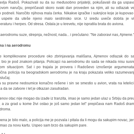
avlja Radoš. Pokazivali su da su međusobno prijatelji, pokušavali da ga uspav
ovom naručju, prepričavali skoro svaki dan proveden sa njim, ali su odlazak 
o podneli. Naročito njihova mala ćerka. Nikakve igračke i suknjice koje je kupovao 
 uspele da uteše njeno malo sestrinsko srce. U sredu uveče dobila je v
eraturu i herpes. Od stresa. Ostala je u krevetu, nije ispratila brata do aviona.
 aerodromu suze, strepnja, nežnost, nada... i prećutano: "Ne zaboravi nas, Ajmene.
ma i na aerodromu
e komplikovane procedure oko zbrinjavanja mališana, Ajmenov odlazak do 
a bio je pod znakom pitanja. Policajci na aerodromu do sada se nikada nisu susre
nom situacijom. Sat i po trajala je provera i Radoševo iznošenje argumenata.
ična policija na beogradskom aerodromu je na kraju pokazala veliko razumevan
slučaj.
 su pravne nedoumice konačno rešene i sin se smestio u avion, vrata na letelici
a da se zatvore i let je otkazan zasutradan.
enov otac nije mogao da izađe iz tranzita, imao je samo jedan ulaz u Srbiju da pr
, a za grad u kome živi ostao je još samo jedan let" prepičava nam Radoš dra
droma.
ena je bilo malo, a policija me je pozvala i pitala da li mogu da sakupim novac, jer 
 imao za novu kartu. Uspeo sam brzo da sakupim pare.