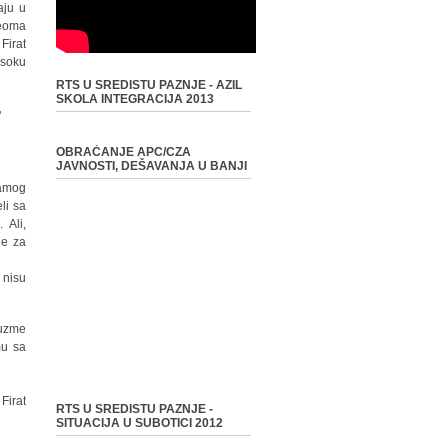
aju u
veoma
Firat
isoku
RTS U SREDISTU PAZNJE - AZIL
SKOLA INTEGRACIJA 2013
"
OBRAĆANJE APC/CZA
JAVNOSTI, DEŠAVANJA U BANJI
samog
li sa
 Ali,
je za
 nisu
euzme
mu sa
Firat
RTS U SREDISTU PAZNJE -
SITUACIJA U SUBOTICI 2012