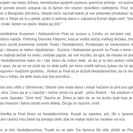
ocijalni rad dveju država, ministrastva spoljnih poslova, granične policije - svi poma
ili poneki pravni ustupak da bi Ajmen bio vraćen biološkim roditeljima. Firat, ko
eo u Beogradu pet dana, nikada neće saznati kakve je sve prepreke preskakao n
atelj iz Srbije da bi u petak ujutru iz jednog stana u zapadnoj Evropi stigla vest: "Sve
, brate. Ajmen ne plače. Majka ga drži."
raniteljima Suzanom i Aleksandrom Firat se susreo u Centru za socijalni rad,
edura nalaže. Psiholog Davorka Filipović, koja je vodila slučaj iračkog dečaka, zna
ora razviti poverenje između Firata i Nedeljkovića. Postavljalo se međusobno m
nja i davano je milion objašnjenja - Suzana i Aleksandar govorili su Firatu o tome 
n najbolji dečak na svetu, umiljato jagnje, da voli muziku, da igra, da nikada ne plač
t Nedeljkovićima kako on i nije želeo da ostavi dete, ali da je to bilo jedino reše
ni spas, da se on ne plaši da će dete patiti, jer mora osetiti njihovu ljubav, da će sp
jegovim i majčinim grudima... Rekao je Firat da je dužnik Nedeljkovićima, da će dov
na u Srbiju, da dete sada ima dve porodice...
nda smo otišli u Obrenovac. Otvorili smo vrata stana i mladi Iračanin je prvi put ug
 sina. Uzeo ga je u naručje i nežno privio na grudi - priča Radoš. - Na srpskom 
 suze šaputao: "Sine moj". Naučio je. Želeo je tako da se na jeziku ljudi koje je
ao mamom i tatom obrati svom detetu. Da ga on razume, oseti.
etvrtka je Firat živeo sa Nedeljkovićima. Kuvali su zajedno, jeli, išli u igraonic
jalni radnici nisu želeli da predaju dete, dok se makar malo ne navikne na oca.
ko je bilo Nedeljkovićima. Trudili su se jako. Da Ajmena što više zbliže sa Fir