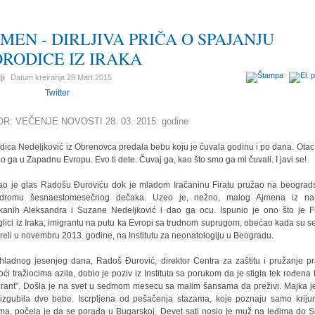
MEN - DIRLJIVA PRIČA O SPAJANJU
ORODICE IZ IRAKA
ji
Datum kreiranja
29 Mart 2015
Twitter
OR: VEČENJE NOVOSTI 28. 03. 2015. godine
dica Nedeljković iz Obrenovca predala bebu koju je čuvala godinu i po dana. Otac 
o ga u Zapadnu Evropu. Evo ti dete. Čuvaj ga, kao što smo ga mi čuvali. I javi se!
ao je glas Radošu Đuroviću dok je mladom Iračaninu Firatu pružao na beogra
odromu šesnaestomesečnog dečaka. Uzeo je, nežno, malog Ajmena iz nar
kanih Aleksandra i Suzane Nedeljković i dao ga ocu. Ispunio je ono što je Fi
glici iz Iraka, imigrantu na putu ka Evropi sa trudnom suprugom, obećao kada su se
sreli u novembru 2013. godine, na Institutu za neonatologiju u Beogradu.
hladnog jesenjeg dana, Radoš Đurović, direktor Centra za zaštitu i pružanje p
ći tražiocima azila, dobio je poziv iz Instituta sa porukom da je stigla tek rođena
grant". Došla je na svet u sedmom mesecu sa malim šansama da preživi. Majka j
 izgubila dve bebe. Iscrpljena od pešačenja stazama, koje poznaju samo kriju
ima, počela je da se porađa u Bugarskoj. Devet sati nosio je muž na leđima do Sr