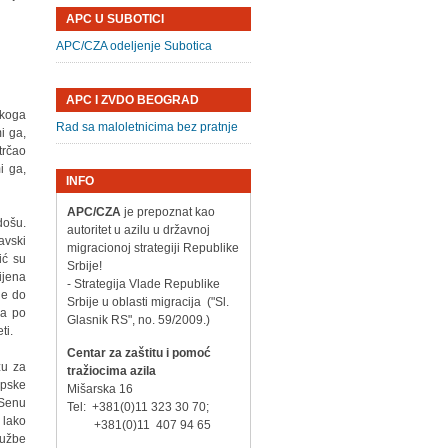
APC U SUBOTICI
APC/CZA odeljenje Subotica
APC I ZVDO BEOGRAD
 koga
Rad sa maloletnicima bez pratnje
i ga,
trčao
i ga,
INFO
APC/CZA
je prepoznat kao
došu.
autoritet u azilu u državnoj
avski
migracionoj strategiji Republike
ić su
Srbije!
ijena
- Strategija Vlade Republike
je do
Srbije u oblasti migracija ("Sl.
na po
Glasnik RS", no. 59/2009.)
ti.
Centar za zaštitu i pomoć
zu za
tražiocima azila
opske
Mišarska 16
 Senu
Tel: +381(0)11 323 30 70;
 lako
+381(0)11 407 94 65
lužbe