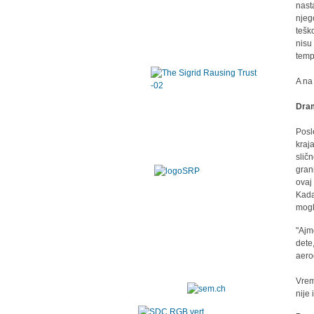
nast
njeg
tešk
nisu
temp
A na
Dra
Posl
kraj
slič
gran
ovaj 
Kada
mogl
"Ajm
dete
aero
Vrem
nije