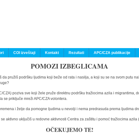
ri
COI izveštaji
Kontakt
Rezultati
APC/CZA publikacije
POMOZI IZBEGLICAMA
 da pružiš podršku ljudima koji beže od rata i nasilja, a koji su se na svom putu na
druge?
C/CZA) poziva sve koji žele pruže direktnu podršku tražiocima azila i migrantima, d
da se priključe mreži APC/CZA volontera.
vremena i želje da pomogne ljudima u nevolji i nema predrasuda prema ljudima drugi
e aktivno uključiš u redovne aktivnosti Centra za zaštitu i pomoć tražiocima azil
OČEKUJEMO TE!