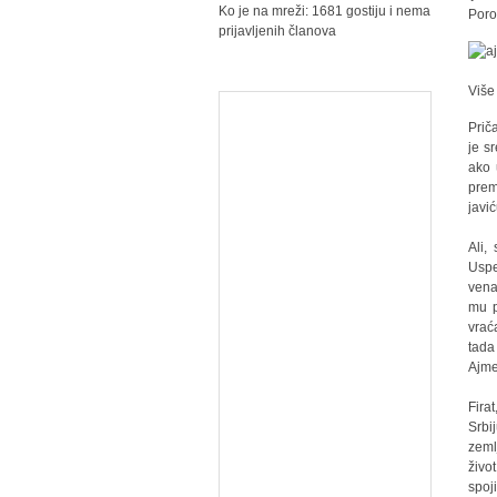
Ko je na mreži: 1681 gostiju i nema
Porod
prijavljenih članova
Više
Prič
je s
ako 
prem
javić
Ali,
Uspe
vena
mu p
vrać
tada
Ajmen
Fira
Srbi
zeml
živo
spoj