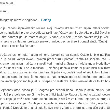
ila se, ali...
 fotografija možete pogledati u
Galeriji
ao je Radošu isprekidanim rečima svoju životnu dramu izbezumljeni mladi čovek
reo na Institutu i preko prevodioca zaklinjao: "Ostavljam ti dete. Ako preživi čuvaj m
umre sahrani ga. Ja moram dalje". Gledao je u šoku Radoš čoveka koji je već 
a taksiju za ilegani prelazak preko granice, osvrtavši se i ponavljajući: "Čuvaj m
u ti se!" I mislio šta će dalje.
 sreća se osmehnula malom Ajmenu. Lekari su ga spasli. Ostalo je bilo na Ra
o je da uz komplikovanu pravnu proceduru i pomoć Centra za socijalni rad S
c crnomanjastog mališana smesti kod hranitelja. Suzana i Aleksandar Nedeljkov
ružili dom i brinuli se o mališanu... Nežnog dečaka kome ni pluća nisu bila razv
ali su u život sopstvenim dahom, hranili ljubavlju, podelili roditeljsko krilo u kome 
 sedela samo njihova ćerka. Znali su Nedeljkovići da će se možda jednoga da
a vratiti njegovi roditelji, ali su strepeli od rastanka. I nisu verovali da će toliko bole
t, Ajmenov otac, došao je u Beograd pre sedam dana. Dobio je azilni status i vi
ju. Još pre pola godine čim je bio u prilici javio se Radošu iz jedne zapadnoevr
je u kojoj je tražio azil. Kada su čuli da im je sin živ, za Firata i njegovu suprugu
t je postao čekanje. Roditelje imigrante iz Iraka i dete rođeno u Srbiji, nije bilo
iti. Radoš Đurović je u taj cilj uložio sve svoje znanje, energiju, a najviše volju. S