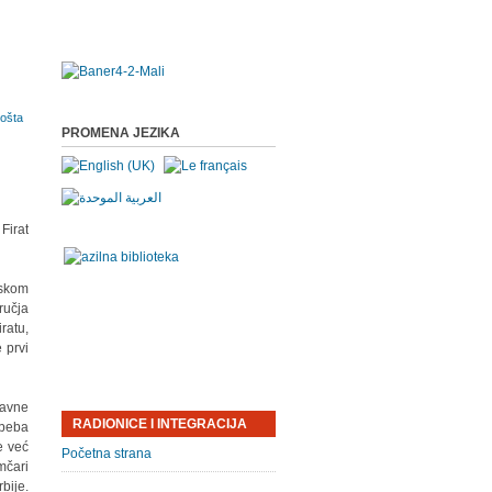
PROMENA JEZIKA
Firat
dskom
učja
ratu,
 prvi
ravne
RADIONICE I INTEGRACIJA
 beba
e već
Početna strana
mčari
bije.