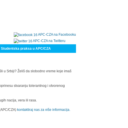
APC-CZA na Facebooku
APC-CZA na Twitteru
Studentska praksa u APC/CZA
šli u Srbiji? Želiš da slobodno vreme koje imaš
oprinesu stvaranju tolerantnog i otvorenog
h nacija, vera ili rasa.
a (APC/CZA)
kontaktiraj nas za više informacija.