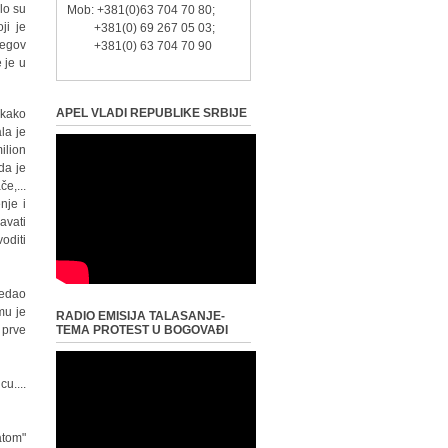
lo su
Mob: +381(0)63 704 70 80;
ji je
+381(0) 69 267 05 03;
jegov
+381(0) 63 704 70 90
 je u
APEL VLADI REPUBLIKE SRBIJE
 kako
la je
ilion
da je
e,...
nje i
avati
oditi
ledao
mu je
RADIO EMISIJA TALASANJE-
 prve
TEMA PROTEST U BOGOVAĐI
u....
atom"