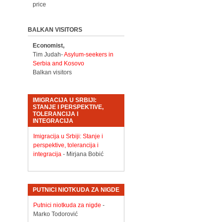
price
BALKAN VISITORS
Economist,
Tim Judah-
Asylum-seekers in
Serbia and Kosovo
Balkan visitors
IMIGRACIJA U SRBIJI:
STANJE I PERSPEKTIVE,
TOLERANCIJA I
INTEGRACIJA
Imigracija u Srbiji: Stanje i
perspektive, tolerancija i
integracija
- Mirjana Bobić
PUTNICI NIOTKUDA ZA NIGDE
Putnici niotkuda za nigde
-
Marko Todorović