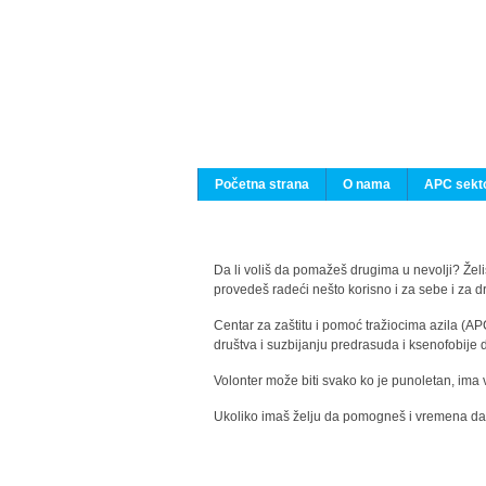
Početna strana
O nama
APC sekto
Da li voliš da pomažeš drugima u nevolji? Želiš
provedeš radeći nešto korisno i za sebe i za 
Centar za zaštitu i pomoć tražiocima azila (AP
društva i suzbijanju predrasuda i ksenofobije 
Volonter može biti svako ko je punoletan, ima 
Ukoliko imaš želju da pomogneš i vremena da s