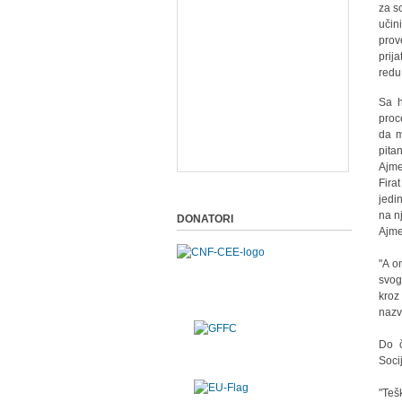
za s
učin
prov
prij
redu
Sa h
proc
da m
pita
Ajme
Fira
jedi
na n
DONATORI
Ajme
"A o
svog
kroz
nazv
Do č
Soci
"Teš