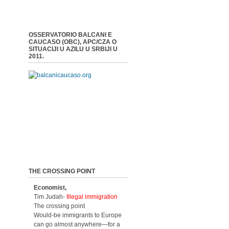
OSSERVATORIO BALCANI E
CAUCASO (OBC), APC/CZA O
SITUACIJI U AZILU U SRBIJI U
2011.
THE CROSSING POINT
Economist,
Tim Judah-
Illegal immigration
The crossing point
Would-be immigrants to Europe
can go almost anywhere—for a