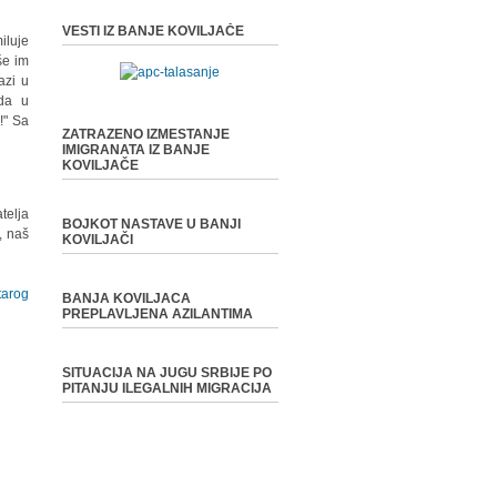
VESTI IZ BANJE KOVILJAČE
iluje
še im
azi u
eda u
!" Sa
ZATRAZENO IZMESTANJE
IMIGRANATA IZ BANJE
KOVILJAČE
telja
BOJKOT NASTAVE U BANJI
, naš
KOVILJAČI
tarog
BANJA KOVILJACA
PREPLAVLJENA AZILANTIMA
SITUACIJA NA JUGU SRBIJE PO
PITANJU ILEGALNIH MIGRACIJA