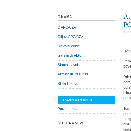
AJ
O NAMA
P
O APC/CZA
Detal
Ciljevi APC/CZA
Upravni odbor
IZV
Izvršni direktor
Poro
Stručni savet
pove
Aktivnosti i rezultati
Drht
aer
Bliski linkovi
upla
izbe
put 
PRAVNA POMOĆ
Tog 
Početna strana
pomo
"imi
KO JE NA VEZI
bila
ljud