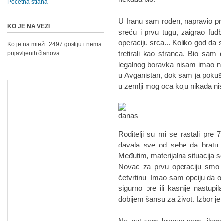
Početna strana
U Iranu sam rođen, napravio prv
KO JE NA VEZI
sreću i prvu tugu, zaigrao fud
operaciju srca... Koliko god 
Ko je na mreži: 2497 gostiju i nema
tretirali kao stranca. Bio sam
prijavljenih članova
legalnog boravka nisam imao ni
u Avganistan, dok sam ja poku
u zemlji mog oca koju nikada ni
Roditelji su mi se rastali pr
davala sve od sebe da bratu 
Međutim, materijalna situacija
Novac za prvu operaciju smo 
četvrtinu. Imao sam opciju da 
sigurno pre ili kasnije nastup
dobijem šansu za život. Izbor je
Na put sam krenuo sam, ilega