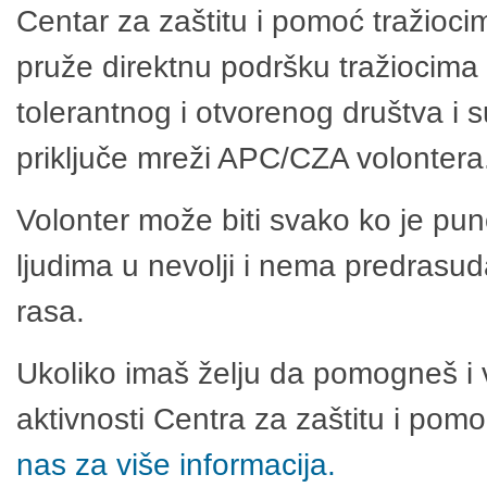
Centar za zaštitu i pomoć tražioci
pruže direktnu podršku tražiocima 
tolerantnog i otvorenog društva i 
priključe mreži APC/CZA volontera
Volonter može biti svako ko je pu
ljudima u nevolji i nema predrasuda
rasa.
Ukoliko imaš želju da pomogneš i 
aktivnosti Centra za zaštitu i po
nas za više informacija.