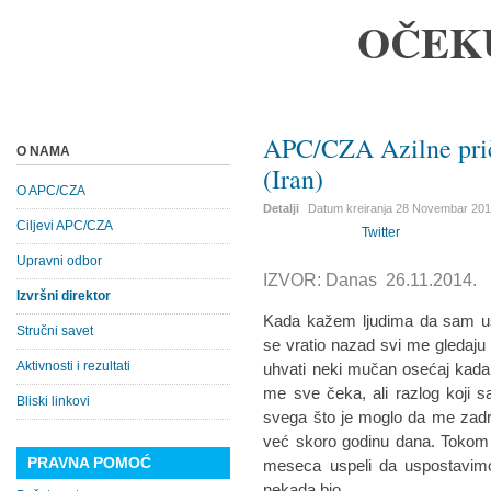
OČEK
APC/CZA Azilne prič
O NAMA
(Iran)
O APC/CZA
Detalji
Datum kreiranja
28 Novembar 20
Ciljevi APC/CZA
Twitter
Upravni odbor
IZVOR: Danas 26.11.2014.
Izvršni direktor
Kada kažem ljudima da sam u
Stručni savet
se vratio nazad svi me gledaj
Aktivnosti i rezultati
uhvati neki mučan osećaj kada
me sve čeka, ali razlog koji 
Bliski linkovi
svega što je moglo da me zadr
već skoro godinu dana. Tokom
PRAVNA POMOĆ
meseca uspeli da uspostavimo
nekada bio.