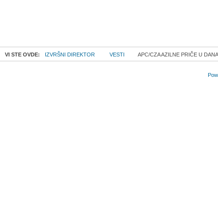
VI STE OVDE:
IZVRŠNI DIREKTOR
VESTI
APC/CZA AZILNE PRIČE U DANA
Powe