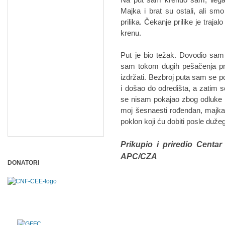
Majka i brat su ostali, ali sm
prilika. Čekanje prilike je traja
krenu.
Put je bio težak. Dovodio sam s
sam tokom dugih pešačenja pr
izdržati. Bezbroj puta sam se 
i došao do odredišta, a zatim s
se nisam pokajao zbog odluke 
moj šesnaesti rođendan, majka i 
poklon koji ću dobiti posle duž
Prikupio i priredio Centar
APC/CZA
DONATORI