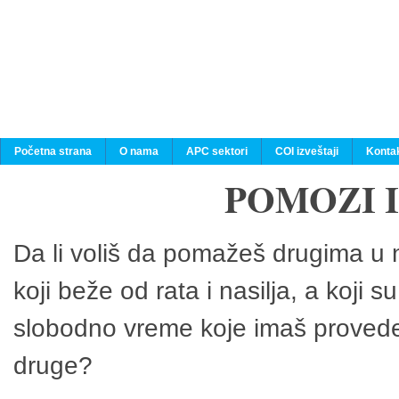
Početna strana
O nama
APC sektori
COI izveštaji
Konta
POMOZI 
Da li voliš da pomažeš drugima u n
koji beže od rata i nasilja, a koji 
slobodno vreme koje imaš provedeš
druge?