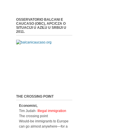
OSSERVATORIO BALCANI E
CAUCASO (OBC), APC/CZA O
SITUACIJI U AZILU U SRBIJI U
2011.
THE CROSSING POINT
Economist,
Tim Judah-
Illegal immigration
The crossing point
Would-be immigrants to Europe
can go almost anywhere—for a