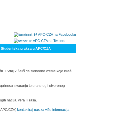
APC-CZA na Facebooku
APC-CZA na Twitteru
Studentska praksa u APC/CZA
šli u Srbiji? Želiš da slobodno vreme koje imaš
oprinesu stvaranju tolerantnog i otvorenog
h nacija, vera ili rasa.
a (APC/CZA)
kontaktiraj nas za više informacija.