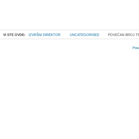
VI STE OVDE:
IZVRŠNI DIREKTOR
UNCATEGORISED
POVEĆAN BROJ TR
Powe