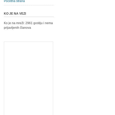
Početna strana
KO JE NA VEZI
Ko je na mreži: 2961 gostiju i nema
prijavljenih članova