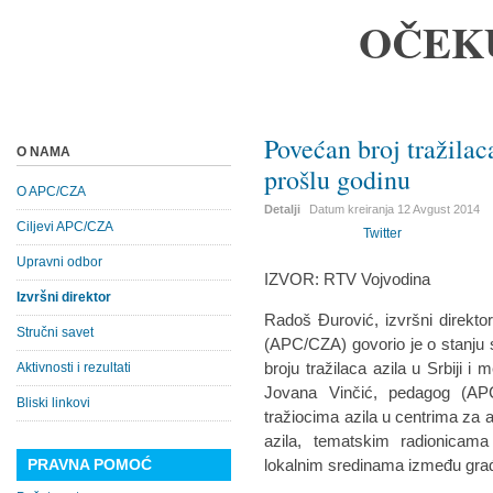
OČEK
Povećan broj tražilac
O NAMA
prošlu godinu
O APC/CZA
Detalji
Datum kreiranja
12 Avgust 2014
Ciljevi APC/CZA
Twitter
Upravni odbor
IZVOR: RTV Vojvodina
Izvršni direktor
Radoš Đurović, izvršni direkto
Stručni savet
(APC/CZA) govorio je o stanju si
broju tražilaca azila u Srbiji 
Aktivnosti i rezultati
Jovana Vinčić, pedagog (AP
Bliski linkovi
tražiocima azila u centrima za a
azila, tematskim radionicam
PRAVNA POMOĆ
lokalnim sredinama između građa