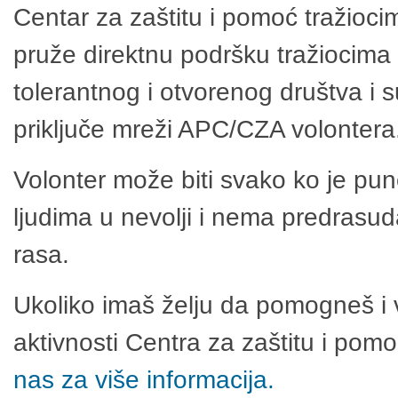
Centar za zaštitu i pomoć tražioci
pruže direktnu podršku tražiocima 
tolerantnog i otvorenog društva i 
priključe mreži APC/CZA volontera
Volonter može biti svako ko je pu
ljudima u nevolji i nema predrasuda
rasa.
Ukoliko imaš želju da pomogneš i 
aktivnosti Centra za zaštitu i po
nas za više informacija.