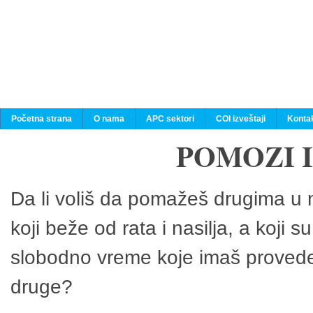
Početna strana
O nama
APC sektori
COI izveštaji
Konta
POMOZI 
Da li voliš da pomažeš drugima u n
koji beže od rata i nasilja, a koji 
slobodno vreme koje imaš provedeš
druge?