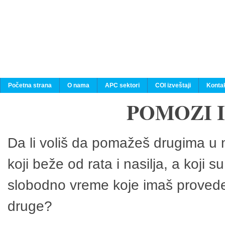
Početna strana
O nama
APC sektori
COI izveštaji
Konta
POMOZI 
Da li voliš da pomažeš drugima u n
koji beže od rata i nasilja, a koji 
slobodno vreme koje imaš provedeš
druge?