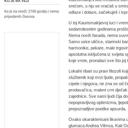
KO JE NA VEZI
srećom, u nju se vraćaš u smiraj
Ko je na mreži: 2766 gostiju i nema
odlaze i dolaze, sačekuješ i ispr
prijavljenih članova
U toj Kaurismakijevoj luci i vrem
sedamdesetim godinama prošlog s
Nema novih fasada, nema suvrem
Samo uske uličice, starinski bar
harmonike, pekare, male trgovin
apsolutna isključena iz svijeta 
koje vrste, pronalazi sve što joj 
Lokalni ribari su pravi filozofi koj
službenik koji mrzi ljude, propa
cipele i njegova, ne zna se od č
prodavačica, maleni crni dječak
zajednice. Sve sami ljudi čija d
nepopravljivog optimizma, ljepote
prepoznatljive poetike apsurda.
Ovako okarakterisani likovima u
glumaca Andrea Vilmsa, Kati O