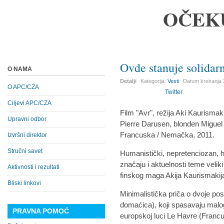
OČEK
Ovde stanuje solidar
O NAMA
Detalji
Kategorija:
Vesti
Datum kreiranja
O APC/CZA
Twitter
Ciljevi APC/CZA
Film "Avr", režija Aki Kaurismak
Upravni odbor
Pierre Darusen, blonden Miguel .
Francuska / Nemačka, 2011.
Izvršni direktor
Stručni savet
Humanistički, nepretenciozan, 
značaju i aktuelnosti teme veliki
Aktivnosti i rezultati
finskog maga Akija Kaurismakij
Bliski linkovi
Minimalistička priča o dvoje pos
domaćica), koji spasavaju malog 
PRAVNA POMOĆ
europskoj luci Le Havre (Francu