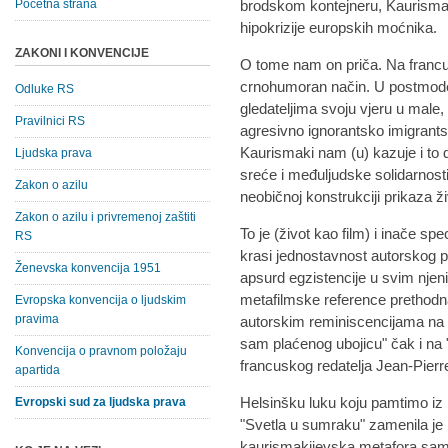
Početna strana
brodskom kontejneru, Kaurismak
hipokrizije europskih moćnika.
ZAKONI I KONVENCIJE
O tome nam on priča. Na franc
crnohumoran način. U postmodern
Odluke RS
gledateljima svoju vjeru u male
Pravilnici RS
agresivno ignorantsko imigrantsku
Kaurismaki nam (u) kazuje i to d
Ljudska prava
sreće i međuljudske solidarnost
Zakon o azilu
neobičnoj konstrukciji prikaza živ
Zakon o azilu i privremenoj zaštiti
To je (život kao film) i inače sp
RS
krasi jednostavnost autorskog pr
Ženevska konvencija 1951
apsurd egzistencije u svim njenim
metafilmske reference prethodna
Evropska konvencija o ljudskim
pravima
autorskim reminiscencijama na v
sam plaćenog ubojicu" čak i na
Konvencija o pravnom položaju
francuskog redatelja Jean-Pierr
apartida
Helsinšku luku koju pamtimo iz 
Evropski sud za ljudska prava
"Svetla u sumraku" zamenila je lu
kaurismakijevska metafora samog