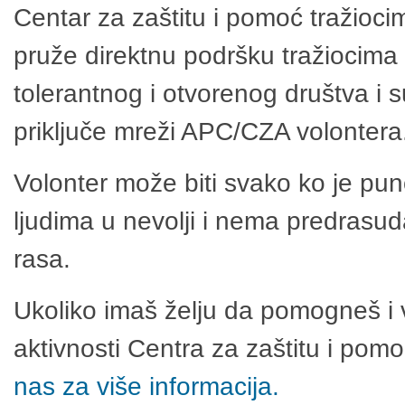
Centar za zaštitu i pomoć tražioci
pruže direktnu podršku tražiocima 
tolerantnog i otvorenog društva i 
priključe mreži APC/CZA volontera
Volonter može biti svako ko je pu
ljudima u nevolji i nema predrasuda
rasa.
Ukoliko imaš želju da pomogneš i 
aktivnosti Centra za zaštitu i po
nas za više informacija.