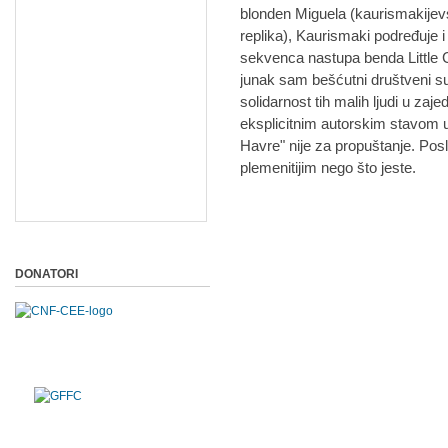
blonden Miguela (kaurismakijevs
replika), Kaurismaki podređuje 
sekvenca nastupa benda Little Co
junak sam bešćutni društveni sus
solidarnost tih malih ljudi u zaj
eksplicitnim autorskim stavom u
Havre" nije za propuštanje. Poslij
plemenitijim nego što jeste.
DONATORI