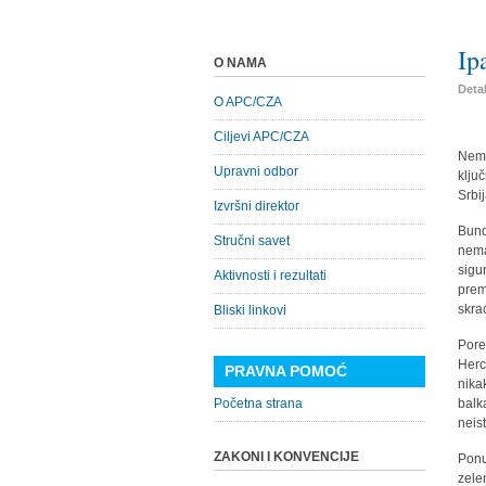
Ip
O NAMA
Detal
O APC/CZA
Ciljevi APC/CZA
Nema
Upravni odbor
klju
Srbi
Izvršni direktor
Bund
Stručni savet
nema
sigu
Aktivnosti i rezultati
prem
skra
Bliski linkovi
Por
Herc
PRAVNA POMOĆ
nika
Početna strana
balk
neis
ZAKONI I KONVENCIJE
Ponu
zele