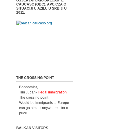
OSSERVATORIO BALCANI E
CAUCASO (OBC), APC/CZA O
SITUACIJI U AZILU U SRBIJI U
2011.
THE CROSSING POINT
Economist,
Tim Judah-
Illegal immigration
The crossing point
Would-be immigrants to Europe
can go almost anywhere—for a
price
BALKAN VISITORS