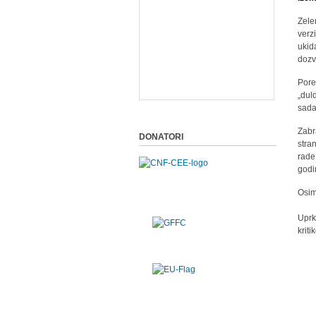
Zele
verz
ukid
dozv
Pore
„dul
sada
Zabr
DONATORI
stra
rade
godi
Osim
Uprk
krit