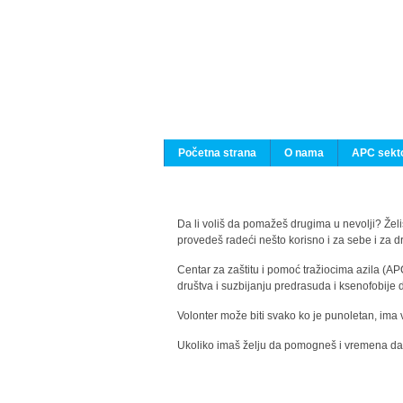
Početna strana
O nama
APC sekto
Da li voliš da pomažeš drugima u nevolji? Želiš
provedeš radeći nešto korisno i za sebe i za 
Centar za zaštitu i pomoć tražiocima azila (AP
društva i suzbijanju predrasuda i ksenofobije 
Volonter može biti svako ko je punoletan, ima 
Ukoliko imaš želju da pomogneš i vremena da s