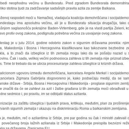
bedi neophodnu većinu u Bundesratu. Pred zgradom Bundesrata demonstrira
liko stotina ljudi za zadržavanje sadašnjih pravila azila za zemlje Balkana.
oženoj raspodeli moći u Nemačkoj, vladajuća koalicija demohrišćana i socijaldemo
ndestagu ima apsolutnu većinu, ali je u Bundesratu situacija drugačija, tako 
šnjom saglasnošću pokrajine Baden-Virtemberg, gde je na vlasti partija Zeleni, ko
avo protiv ovog zakona, postignuta potrebna većina za usvajanje ovog zakona.
estag je u julu 2014. godine odobrio zakon o sigurnim državama porekla: nji
ja, Makedonija i Bosna i Hercegovina klasifikovane kao takozvane bezbedne z
kla, a to znači da izbeglice iz tih zemalja mogu lako da se pošalju nazad u 
vinu. Čak i sada, velikoj većini podnosioca zahteva iz tih zemalja nije priznat izbeg
us. Time bi trebalo da se ubrza procesuiranje zahteva izbeglice iz kriznih država.
alicionom ugovoru između demohrišćana, kancelara Angele Merkel i socijaldemo
kancelara Zigmara Gabrijela dogovoreno je, kako podsećaju mediji, da se sam
anske države - Srbija, Bosna i Hercegovina i Makedonija - proglase sigurnim zeml
će značiti da će se zahtevi za azil i žalbe građana iz tih zemalja moći obrađivati u
edne sedmice i, po pravilu, im se odbijatii status azilanta.
nizacije za zaštitu izbeglica i ljudskih prava, kritikuju, međutim, plan za proširenje 
zvanih sigurnih zemalja i ukazuju na diskriminaciju Roma u balkanskim zemljama.
 je, međutim, reč o azilantima iz Srbije, pre par godina su čak i ministri zatevali 
 povećanog broja lažnih azilanata iz Srbije i Makedonije preispita bezvizni reži
lja sa državama, članicama EU.