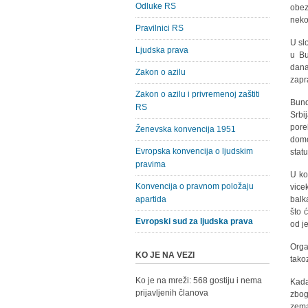
Odluke RS
obez
neko
Pravilnici RS
U sl
Ljudska prava
u Bu
dana
Zakon o azilu
zapr
Zakon o azilu i privremenoj zaštiti
Bund
RS
Srbi
pore
Ženevska konvencija 1951
domo
Evropska konvencija o ljudskim
stat
pravima
U ko
Konvencija o pravnom položaju
vice
apartida
balk
što 
Evropski sud za ljudska prava
od j
Orga
KO JE NA VEZI
tako
Ko je na mreži: 568 gostiju i nema
Kada
prijavljenih članova
zbog
zema