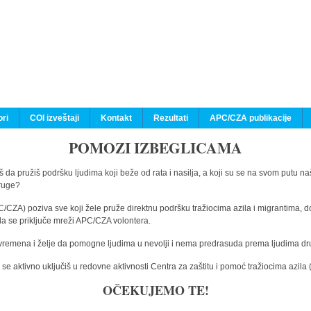
ri
COI izveštaji
Kontakt
Rezultati
APC/CZA publikacije
POMOZI IZBEGLICAMA
 da pružiš podršku ljudima koji beže od rata i nasilja, a koji su se na svom putu na
druge?
C/CZA) poziva sve koji žele pruže direktnu podršku tražiocima azila i migrantima, d
da se priključe mreži APC/CZA volontera.
vremena i želje da pomogne ljudima u nevolji i nema predrasuda prema ljudima drugi
e aktivno uključiš u redovne aktivnosti Centra za zaštitu i pomoć tražiocima azil
OČEKUJEMO TE!