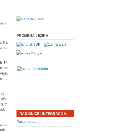
PROMENA JEZIKA
u. Na
da se
ih 16
mljom
vani,
ovinu
na i
 više
e tri
ičkih
RADIONICE I INTEGRACIJA
Početna strana
avede
način