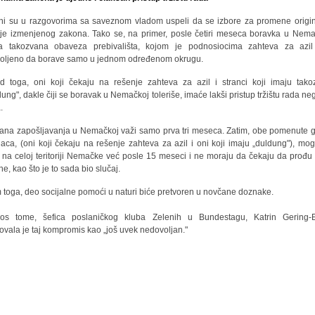
ni su u razgovorima sa saveznom vladom uspeli da se izbore za promene origi
ije izmenjenog zakona. Tako se, na primer, posle četiri meseca boravka u Nema
a takozvana obaveza prebivališta, kojom je podnosiocima zahteva za azil
oljeno da borave samo u jednom određenom okrugu.
d toga, oni koji čekaju na rešenje zahteva za azil i stranci koji imaju tako
dung", dakle čiji se boravak u Nemačkoj toleriše, imaće lakši pristup tržištu rada ne
.
ana zapošljavanja u Nemačkoj važi samo prva tri meseca. Zatim, obe pomenute 
naca, (oni koji čekaju na rešenje zahteva za azil i oni koji imaju „duldung"), mo
 na celoj teritoriji Nemačke već posle 15 meseci i ne moraju da čekaju da prođu č
ne, kao što je to sada bio slučaj.
 toga, deo socijalne pomoći u naturi biće pretvoren u novčane doznake.
os tome, šefica poslaničkog kluba Zelenih u Bundestagu, Katrin Gering-E
ikovala je taj kompromis kao „još uvek nedovoljan."