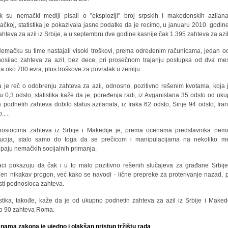
k su nemački mediji pisali o "eksploziji" broj srpskih i makedonskih azilan
čkoj, statistika je pokazivala jasne podatke da je recimo, u januaru 2010. godine
ahteva za azil iz Srbije, a u septembru dve godine kasnije čak 1.395 zahteva za azil
emačku su time nastajali visoki troškovi, prema određenim računicama, jedan od
osilac zahteva za azil, bez dece, pri prosečnom trajanju postupka od dva me
ja oko 700 evra, plus troškove za povratak u zemlju.
 je reč o odobrenju zahteva za azil, odnosno, pozitivno rešenim kvotama, koja 
ju 0,3 odsto, statistika kaže da je, poređenja radi, iz Avganistana 35 odsto od uk
a podnetih zahteva dobilo status azilanata, iz Iraka 62 odsto, Sirije 94 odsto, Ira
.....
osiocima zahteva iz Srbije i Makedije je, prema ocenama predstavnika nem
itucija, stalo samo do toga da se prečicom i manipulacijama na nekoliko m
paju nemačkih socijalnih primanja.
ci pokazuju da čak i u to malo pozitivno rešenih slučajeva za građane Srbije
đen nikakav progon, već kako se navodi - lične prepreke za proterivanje nazad, 
sti podnosioca zahteva.
istika, takođe, kaže da je od ukupno podnetih zahteva za azil iz Srbije i Maked
o 90 zahteva Roma.
nama zakona je ujedno i olakšan pristup tržištu rada