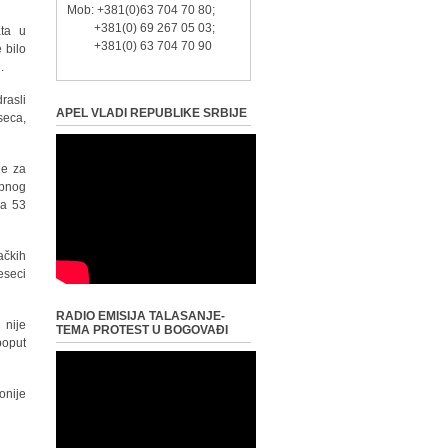
Mob: +381(0)63 704 70 80;
+381(0) 69 267 05 03;
ata u
+381(0) 63 704 70 90
 bilo
.
rasli
APEL VLADI REPUBLIKE SRBIJE
seca,
je za
upnog
na 53
ačkih
eseci
RADIO EMISIJA TALASANJE-
 nije
TEMA PROTEST U BOGOVAĐI
poput
onije