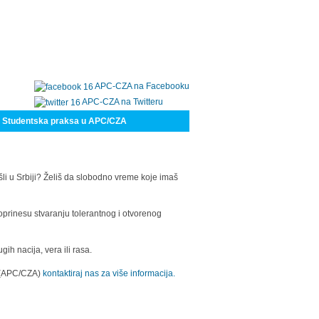
APC-CZA na Facebooku
APC-CZA na Twitteru
Studentska praksa u APC/CZA
šli u Srbiji? Želiš da slobodno vreme koje imaš
oprinesu stvaranju tolerantnog i otvorenog
h nacija, vera ili rasa.
a (APC/CZA)
kontaktiraj nas za više informacija.