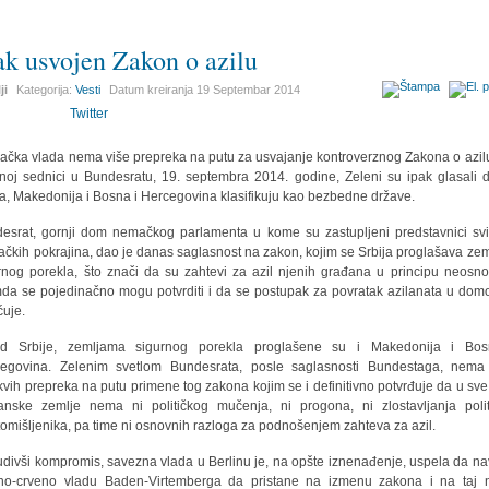
ak usvojen Zakon o azilu
ji
Kategorija:
Vesti
Datum kreiranja
19 Septembar 2014
Twitter
čka vlada nema više prepreka na putu za usvajanje kontroverznog Zakona o azil
čnoj sednici u Bundesratu, 19. septembra 2014. godine, Zeleni su ipak glasali 
ja, Makedonija i Bosna i Hercegovina klasifikuju kao bezbedne države.
esrat, gornji dom nemačkog parlamenta u kome su zastupljeni predstavnici sv
čkih pokrajina, dao je danas saglasnost na zakon, kojim se Srbija proglašava ze
rnog porekla, što znači da su zahtevi za azil njenih građana u principu neosno
da se pojedinačno mogu potvrditi i da se postupak za povratak azilanata u dom
ćuje.
ed Srbije, zemljama sigurnog porekla proglašene su i Makedonija i Bos
egovina. Zelenim svetlom Bundesrata, posle saglasnosti Bundestaga, nema
kvih prepreka na putu primene tog zakona kojim se i definitivno potvrđuje da u sve t
anske zemlje nema ni političkog mučenja, ni progona, ni zlostavljanja polit
tomišljenika, pa time ni osnovnih razloga za podnošenjem zahteva za azil.
divši kompromis, savezna vlada u Berlinu je, na opšte iznenađenje, uspela da n
no-crveno vladu Baden-Virtemberga da pristane na izmenu zakona i na taj 