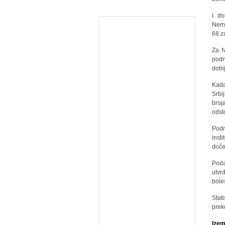
I do
Nema
68 z
Za N
podn
dobi
Kada
Srbi
broj
odsto
Podn
inst
doče
Poda
utvr
bole
Stat
prek
Izem