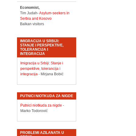
Economist,
Tim Judah-
Asylum-seekers in
Serbia and Kosovo
Balkan visitors
IMIGRACIJA U SRBIJI:
STANJE I PERSPEKTIVE,
TOLERANCIJA I
INTEGRACIJA
Imigracija u Srbiji: Stanje i
perspektive, tolerancija i
integracija
- Mirjana Bobić
PUTNICI NIOTKUDA ZA NIGDE
Putnici niotkuda za nigde
-
Marko Todorović
PROBLEMI AZILANATA U