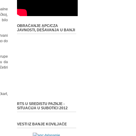
nalne
čkoj,
 bilo
OBRAĆANJE APC/CZA
JAVNOSTI, DEŠAVANJA U BANJI
zvani
go do
grupe
gu da
etiri
kart,
RTS U SREDISTU PAZNJE -
SITUACIJA U SUBOTICI 2012
VESTI IZ BANJE KOVILJAČE