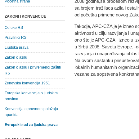
2008.godine,sa procesom razvijanj
Početna strana
sa brojem tražilaca azila i osta
od početka primene novog Zakon
ZAKONI I KONVENCIJE
Takodje, APC-CZA je je izneo s
Odluke RS
aktivnosti u cilju razvijanja i un
Pravilnici RS
ono što je APC-CZA i izneo u izv
u Srbiji 2008. Savetu Evrope. -da
Ljudska prava
razvijanja i unapređivanja oblasti 
Zakon o azilu
Na ovom sastanku prisustvovali 
lokalnih humanitarnih organizaci
Zakon o azilu i privremenoj zaštiti
RS
vezane za sopstvena konkretna p
Ženevska konvencija 1951
Evropska konvencija o ljudskim
pravima
Konvencija o pravnom položaju
apartida
Evropski sud za ljudska prava