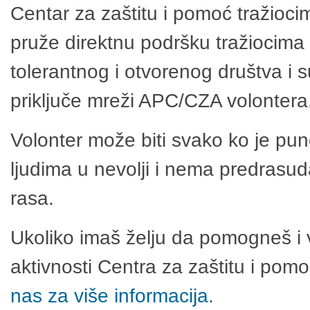
Centar za zaštitu i pomoć tražioci
pruže direktnu podršku tražiocima 
tolerantnog i otvorenog društva i 
priključe mreži APC/CZA volontera
Volonter može biti svako ko je pu
ljudima u nevolji i nema predrasuda
rasa.
Ukoliko imaš želju da pomogneš i 
aktivnosti Centra za zaštitu i po
nas za više informacija.