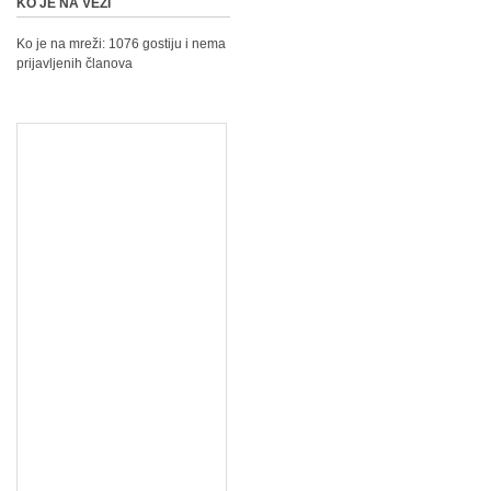
KO JE NA VEZI
Ko je na mreži: 1076 gostiju i nema
prijavljenih članova