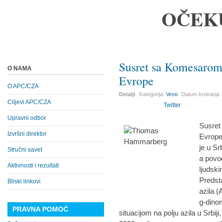
OČEK
Susret sa Komesarom 
O NAMA
Evrope
O APC/CZA
Detalji
Kategorija:
Vesti
Datum kreiranja
Ciljevi APC/CZA
Twitter
Upravni odbor
Susret
Izvršni direktor
Evrop
je u S
Stručni savet
a povod
Aktivnosti i rezultati
ljudski
Predsta
Bliski linkovi
azila 
g-dino
PRAVNA POMOĆ
situacijom na polju azila u Srbij