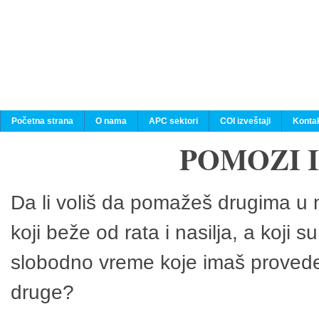
Početna strana
O nama
APC sektori
COI izveštaji
Konta
POMOZI 
Da li voliš da pomažeš drugima u n
koji beže od rata i nasilja, a koji 
slobodno vreme koje imaš provedeš
druge?