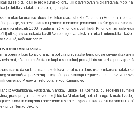
ičari su se pitali da li je reč o šumskoj građi, ili o švercovanim cigaretama. Mobilna
ica je dobila zadatak da to detaljnije ispita.
psko-mađarsku granicu, dugu 176 kilometara, obezbeđuje jedan Regionalni centar
ične policije, sa deset stanica i jednom mobilnom jedinicom. Prošle godine smo na
j granici uhapsili 1.308 ilegalaca i 26 krijumčara ovih ljudi. Krijumčari su, uglavno
ći ljudi koji su se nekada bavili švercom goriva, akciznih roba i automobila - kaže
d Sekulić, načelnik centra.
OSTUPNO MAFIJAŠIMA
rna oprema koju koristi granična policija predstavlja tajno oružje čuvara državne
iv ovih mafijaša i ne može da se kupi u slobodnoj prodaji i da se koristi protiv granič
ozorio nas je da su krijumčari jako lukavi, jer plaćaju doušnike i cinkaroše, jatake k
lnog stanovništva po Kelebiji i Horgošu, gde skrivaju ilegalce kada ih dovezu iz svo
rnih centara u Preševu i selu Lojane kod Kumanova.
granti iz Avganistana, Pakistana, Maroka, Turske i sa Kosmeta idu seoskim i šumsk
vima, prate prugu i dalekovode koji idu ka Mađarskoj, nekad jaruge, kanale i vode,
aglave. Kada ih otkrijemo i privedemo u stanicu izgledaju kao da su na samrti i str
e - priča Nenad Sekulić.