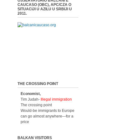
OSSERVATORIO BALCANI E
CAUCASO (OBC), APC/CZA O
SITUACIJI U AZILU U SRBIJI U
2011.
THE CROSSING POINT
Economist,
Tim Judah-
Illegal immigration
The crossing point
Would-be immigrants to Europe
can go almost anywhere—for a
price
BALKAN VISITORS