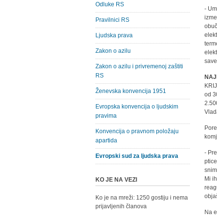
Odluke RS
- Um
izme
Pravilnici RS
obuč
elek
Ljudska prava
term
Zakon o azilu
elek
save
Zakon o azilu i privremenoj zaštiti
RS
NAJ
KRIJ
Ženevska konvencija 1951
od 3
2.50
Evropska konvencija o ljudskim
Vlada
pravima
Pore
Konvencija o pravnom položaju
komj
apartida
- Pr
Evropski sud za ljudska prava
ptice
snim
Mi i
KO JE NA VEZI
reag
obja
Ko je na mreži: 1250 gostiju i nema
prijavljenih članova
Na e