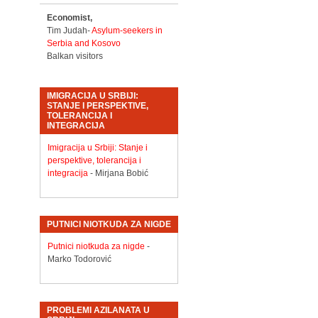
Economist,
Tim Judah-
Asylum-seekers in
Serbia and Kosovo
Balkan visitors
IMIGRACIJA U SRBIJI:
STANJE I PERSPEKTIVE,
TOLERANCIJA I
INTEGRACIJA
Imigracija u Srbiji: Stanje i
perspektive, tolerancija i
integracija
- Mirjana Bobić
PUTNICI NIOTKUDA ZA NIGDE
Putnici niotkuda za nigde
-
Marko Todorović
PROBLEMI AZILANATA U