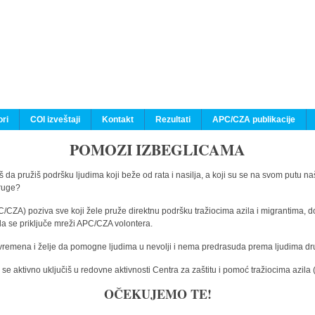
ri
COI izveštaji
Kontakt
Rezultati
APC/CZA publikacije
POMOZI IZBEGLICAMA
 da pružiš podršku ljudima koji beže od rata i nasilja, a koji su se na svom putu na
druge?
C/CZA) poziva sve koji žele pruže direktnu podršku tražiocima azila i migrantima, d
da se priključe mreži APC/CZA volontera.
vremena i želje da pomogne ljudima u nevolji i nema predrasuda prema ljudima drugi
e aktivno uključiš u redovne aktivnosti Centra za zaštitu i pomoć tražiocima azil
OČEKUJEMO TE!