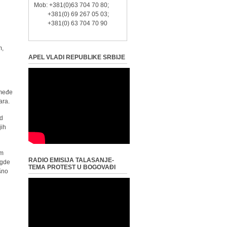
Mob: +381(0)63 704 70 80;
+381(0) 69 267 05 03;
+381(0) 63 704 70 90
m,
APEL VLADI REPUBLIKE SRBIJE
 međe
ara.
od
jih
im
RADIO EMISIJA TALASANJE-
 gde
TEMA PROTEST U BOGOVAĐI
ašno