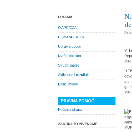
No
O NAMA
il
O APC/CZA
Detal
Ciljevi APC/CZA
Upravni odbor
M. L
Izvršni direktor
Repo
Mađa
Stručni savet
U TI
Aktivnosti i rezultati
dovo
prem
Bliski linkovi
grani
Mađa
PRAVNA POMOĆ
Početna strana
migr
kako
ZAKONI I KONVENCIJE
MUP-