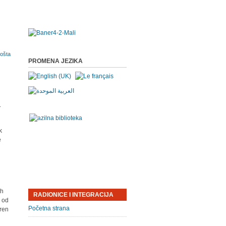
PROMENA JEZIKA
.
k
e
ih
RADIONICE I INTEGRACIJA
, od
Početna strana
eren