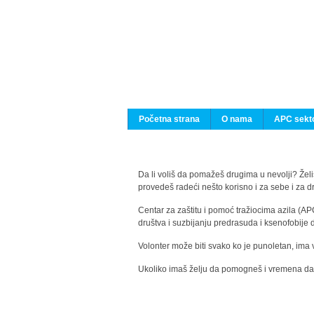
Početna strana
O nama
APC sekto
Da li voliš da pomažeš drugima u nevolji? Želiš
provedeš radeći nešto korisno i za sebe i za 
Centar za zaštitu i pomoć tražiocima azila (AP
društva i suzbijanju predrasuda i ksenofobije 
Volonter može biti svako ko je punoletan, ima 
Ukoliko imaš želju da pomogneš i vremena da s