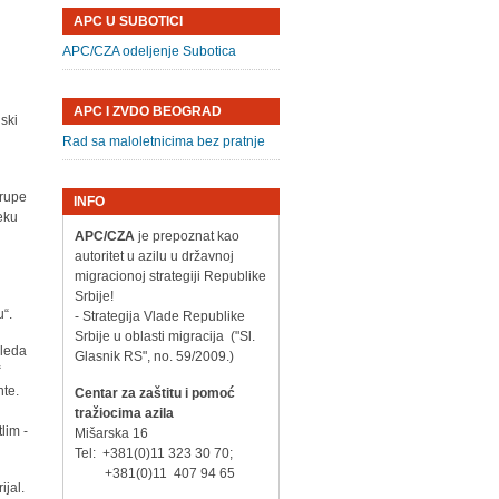
APC U SUBOTICI
APC/CZA odeljenje Subotica
APC I ZVDO BEOGRAD
ski
Rad sa maloletnicima bez pratnje
grupe
INFO
eku
APC/CZA
je prepoznat kao
autoritet u azilu u državnoj
migracionoj strategiji Republike
Srbije!
u“.
- Strategija Vlade Republike
Srbije u oblasti migracija ("Sl.
gleda
Glasnik RS", no. 59/2009.)
“
nte.
Centar za zaštitu i pomoć
tražiocima azila
lim -
Mišarska 16
Tel: +381(0)11 323 30 70;
+381(0)11 407 94 65
ijal.