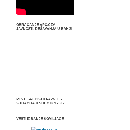
OBRAĆANJE APC/CZA
JAVNOSTI, DEŠAVANJA U BANJI
RTS U SREDISTU PAZNJE -
SITUACIJA U SUBOTICI 2012
VESTI IZ BANJE KOVILJAČE