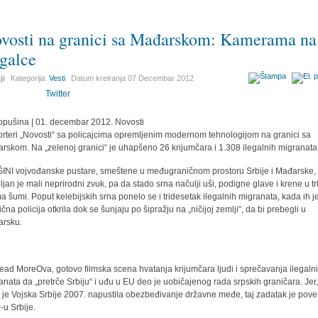
vosti na granici sa Mađarskom: Kamerama na
egalce
ji
Kategorija:
Vesti
Datum kreiranja
07 Decembar 2012
Twitter
opušina | 01. decembar 2012. Novosti
rteri „Novosti“ sa policajcima opremljenim modernom tehnologijom na granici sa
rskom. Na „zelenoj granici“ je uhapšeno 26 krijumčara i 1.308 ilegalnih migranata
ŠINI vojvođanske pustare, smeštene u međugraničnom prostoru Srbije i Mađarske,
ljan je mali neprirodni zvuk, pa da stado srna načulji uši, podigne glave i krene u tr
a šumi. Poput kelebijskih srna ponelo se i tridesetak ilegalnih migranata, kada ih j
čna policija otkrila dok se šunjaju po šipražju na „ničijoj zemlji“, da bi prebegli u
rsku.
Ova, gotovo filmska scena hvatanja krijumčara ljudi i sprečavanja ilegaln
anata da „pretrče Srbiju“ i uđu u EU deo je uobičajenog rada srpskih graničara. Jer
 je Vojska Srbije 2007. napustila obezbeđivanje državne međe, taj zadatak je pov
u Srbije.