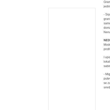
Gran
jedin
- Sr
gran
samo
doma
Nena
NED
Mode
prot
I up
loka
sabi
- Mi
pute
se z
smrd