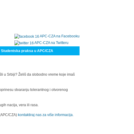
APC-CZA na Facebooku
APC-CZA na Twitteru
Studentska praksa u APC/CZA
šli u Srbiji? Želiš da slobodno vreme koje imaš
oprinesu stvaranju tolerantnog i otvorenog
h nacija, vera ili rasa.
a (APC/CZA)
kontaktiraj nas za više informacija.