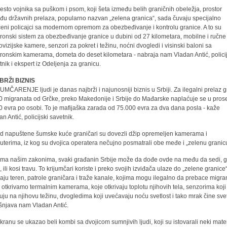
esto vojnika sa puškom i psom, koji šeta između belih graničnih obeležja, prostor
đu državnih prelaza, popularno nazvan „zelena granica“, sada čuvaju specijalno
eni policajci sa modernom opremom za obezbeđivanje i kontrolu granice. A to su
tronski sistem za obezbeđivanje granice u dubini od 27 kilometara, mobilne i ručne
ovizijske kamere, senzori za pokret i težinu, noćni dvogledi i visinski baloni sa
tronskim kamerama, dometa do deset kilometara - nabraja nam Vladan Antić, policij
tnik i ekspert iz Odeljenja za granicu.
BRŽI BIZNIS
UMČARENJE ljudi je danas najbrži i najunosniji biznis u Srbiji. Za ilegalni prelaz 
0 migranata od Grčke, preko Makedonije i Srbije do Mađarske naplaćuje se u pros
0 evra po osobi. To je mafijaška zarada od 75.000 evra za dva dana posla - kaže
n Antić, policijski savetnik.
d napuštene šumske kuće graničari su dovezli džip opremeljen kamerama i
uterima, iz kog su dvojica operatera nečujno posmatrali obe međe i „zelenu granic
ema našim zakonima, svaki građanin Srbije može da dođe ovde na među da sedi, 
, ili kosi travu. To krijumčari koriste i preko svojih izviđača ulaze do „zelene granice
aju teren, patrole graničara i traže kanale, kojima mogu ilegalno da prebace migra
h otkrivamo termalnim kamerama, koje otkrivaju toplotu njihovih tela, senzorima koji
uju na njihovu težinu, dvogledima koji uvećavaju noću svetlost i tako mrak čine svet
šnjava nam Vladan Antić.
kranu se ukazao beli kombi sa dvojicom sumnjivih ljudi, koji su istovarali neki mater