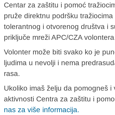
Centar za zaštitu i pomoć tražioci
pruže direktnu podršku tražiocima 
tolerantnog i otvorenog društva i 
priključe mreži APC/CZA volontera
Volonter može biti svako ko je pu
ljudima u nevolji i nema predrasuda
rasa.
Ukoliko imaš želju da pomogneš i 
aktivnosti Centra za zaštitu i po
nas za više informacija.