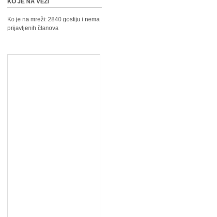
KO JE NA VEZI
Ko je na mreži: 2840 gostiju i nema
prijavljenih članova