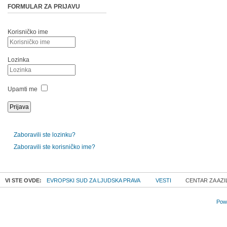
FORMULAR ZA PRIJAVU
Korisničko ime
Lozinka
Upamti me
Zaboravili ste lozinku?
Zaboravili ste korisničko ime?
VI STE OVDE:
EVROPSKI SUD ZA LJUDSKA PRAVA
VESTI
CENTAR ZA AZI
Powe