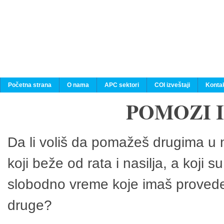
Početna strana
O nama
APC sektori
COI izveštaji
Konta
POMOZI 
Da li voliš da pomažeš drugima u n
koji beže od rata i nasilja, a koji 
slobodno vreme koje imaš provedeš
druge?