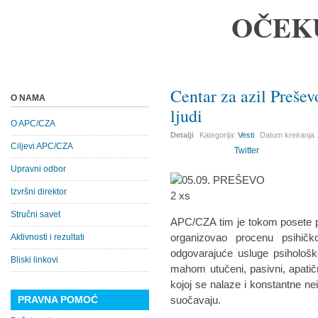
OČEK
Centar za azil Prešev
O NAMA
ljudi
O APC/CZA
Detalji
Kategorija:
Vesti
Datum kreiranja
Ciljevi APC/CZA
Twitter
Upravni odbor
Izvršni direktor
Stručni savet
APC/CZA tim je tokom posete p
organizovao procenu psihičk
Aktivnosti i rezultati
odgovarajuće usluge psihološk
Bliski linkovi
mahom utučeni, pasivni, apatični
kojoj se nalaze i konstantne 
PRAVNA POMOĆ
suočavaju.