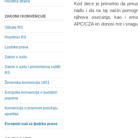
Početna strana
Kod dece je primetno da preuz
nađu i da na taj način pomognu
ZAKONI I KONVENCIJE
njihova osećanja, kao i emo
APC/CZA im donosi mir i snagu 
Odluke RS
Pravilnici RS
Ljudska prava
Zakon o azilu
Zakon o azilu i privremenoj zaštiti
RS
Ženevska konvencija 1951
Evropska konvencija o ljudskim
pravima
Konvencija o pravnom položaju
apartida
Evropski sud za ljudska prava