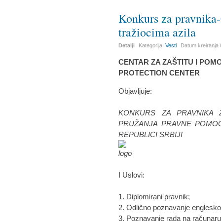
Konkurs za pravnika-
tražiocima azila
Detalji
Kategorija:
Vesti
Datum kreiranja
CENTAR ZA ZAŠTITU I POMO
PROTECTION CENTER
Objavljuje:
KONKURS ZA PRAVNIKA 
PRUŽANJA PRAVNE POMOĆI
REPUBLICI SRBIJI
I Uslovi:
1. Diplomirani pravnik;
2. Odlično poznavanje englesko
3. Poznavanje rada na računaru 