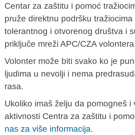
Centar za zaštitu i pomoć tražioci
pruže direktnu podršku tražiocima 
tolerantnog i otvorenog društva i 
priključe mreži APC/CZA volontera
Volonter može biti svako ko je pu
ljudima u nevolji i nema predrasuda
rasa.
Ukoliko imaš želju da pomogneš i 
aktivnosti Centra za zaštitu i po
nas za više informacija.