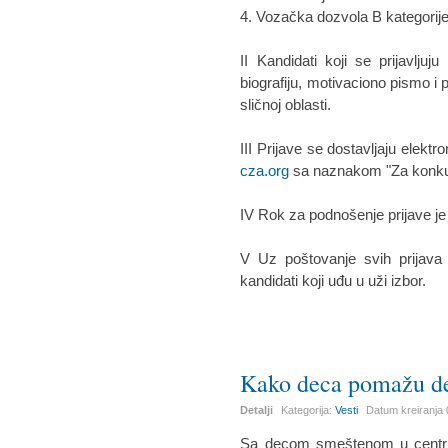
4. Vozačka dozvola B kategorije
II Kandidati koji se prijavlju
biografiju, motivaciono pismo i pr
sličnoj oblasti.
III Prijave se dostavljaju elek
cza.org
sa naznakom "Za konku
IV Rok za podnošenje prijave je
V Uz poštovanje svih prijava
kandidati koji uđu u uži izbor.
Kako deca pomažu de
Detalji
Kategorija:
Vesti
Datum kreiranja
Sa decom smeštenom u centru z