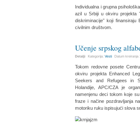
Individualna i grupna psihološk
azil u Srbiji u okviru projekta
diskriminacije" koji finansiraj
civilnim društvom.
Učenje srpskog alfab
Detalji
Kategorija:
Vesti
Datum kreiranja
Tokom redovne posete Centru z
okviru projekta Enhanced Leg
Seekers and Refugees in Ser
Holandije, APC/CZA je organi
namenjenu deci tokom koje su 
fraze i načine pozdravljanja na
motoriku ruku ispisujući slova s