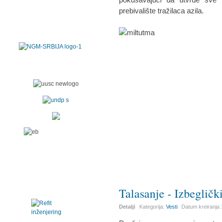
prebivalište tražilaca azila.
Talasanje - Izbeglič
Detalji
Kategorija:
Vesti
Datum kreiranja