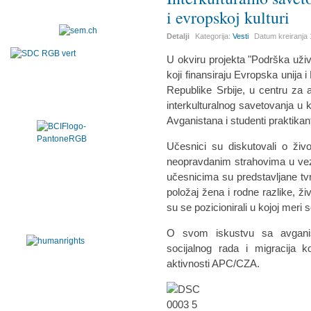
i evropskoj kulturi
Detalji
Kategorija:
Vesti
Datum kreiranja
U okviru projekta "Podrška uživa
koji finansiraju Evropska unija 
Republike Srbije, u centru za a
interkulturalnog savetovanja u k
Avganistana i studenti praktika
Učesnici su diskutovali o živ
neopravdanim strahovima u vez
učesnicima su predstavljane tv
položaj žena i rodne razlike, ži
su se pozicionirali u kojoj meri 
O svom iskustvu sa avganist
socijalnog rada i migracija 
aktivnosti APC/CZA.