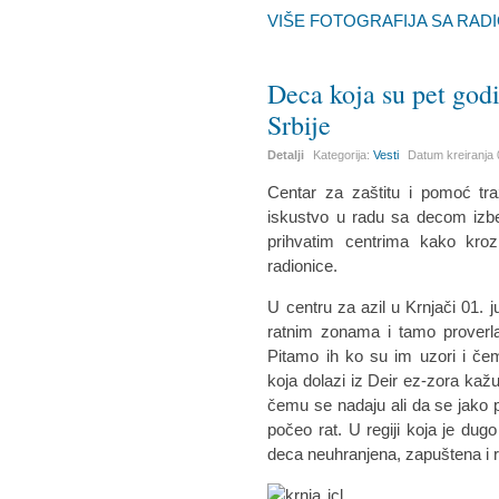
VIŠE FOTOGRAFIJA SA RADI
Deca koja su pet godi
Srbije
Detalji
Kategorija:
Vesti
Datum kreiranja
Centar za zaštitu i pomoć tr
iskustvo u radu sa decom izbe
prihvatim centrima kako kroz
radionice.
U centru za azil u Krnjači 01.
ratnim zonama i tamo proverla
Pitamo ih ko su im uzori i čem
koja dolazi iz Deir ez-zora kaž
čemu se nadaju ali da se jako p
počeo rat. U regiji koja je du
deca neuhranjena, zapuštena i ro