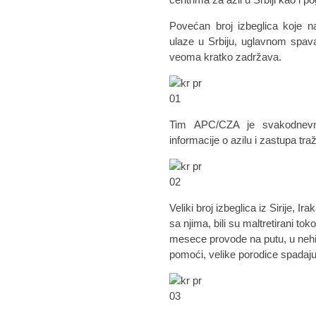
Povećan broj izbeglica koje n
ulaze u Srbiju, uglavnom spava
veoma kratko zadržava.
Tim APC/CZA je svakodnevn
informacije o azilu i zastupa tr
Veliki broj izbeglica iz Sirije, I
sa njima, bili su maltretirani t
mesece provode na putu, u nehi
pomoći, velike porodice spadaju