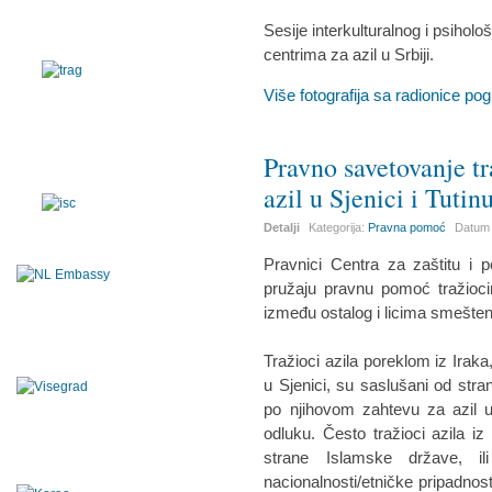
Sesije interkulturalnog i psihol
centrima za azil u Srbiji.
Više fotografija sa radionice pogl
Pravno savetovanje tr
azil u Sjenici i Tutin
Detalji
Kategorija:
Pravna pomoć
Datum 
Pravnici Centra za zaštitu i
pružaju pravnu pomoć tražioci
između ostalog i licima smešteni
Tražioci azila poreklom iz Iraka
u Sjenici, su saslušani od stra
po njihovom zahtevu za azil u
odluku. Često tražioci azila i
strane Islamske države, 
nacionalnosti/etničke pripadnost