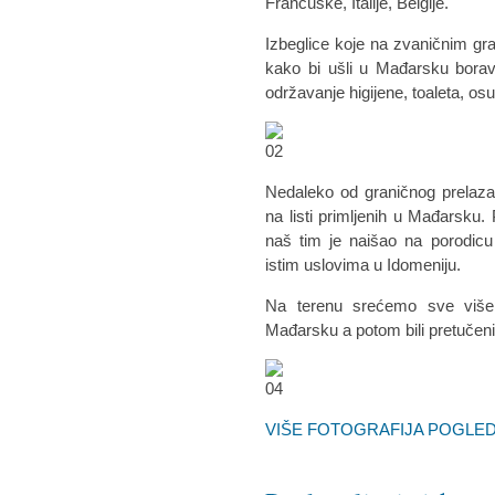
Francuske, Italije, Belgije.
Izbeglice koje na zvaničnim gra
kako bi ušli u Mađarsku borav
održavanje higijene, toaleta, o
Nedaleko od graničnog prelaza
na listi primljenih u Mađarsk
naš tim je naišao na porodi
istim uslovima u Idomeniju.
Na terenu srećemo sve više 
Mađarsku a potom bili pretučeni
VIŠE FOTOGRAFIJA POGLEDA