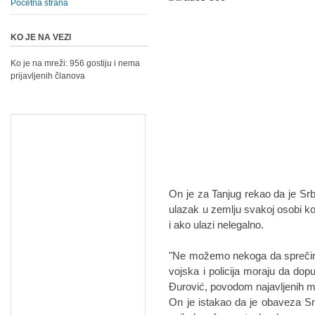
Početna strana
KO JE NA VEZI
Ko je na mreži: 956 gostiju i nema
prijavljenih članova
On je za Tanjug rekao da je Srb
ulazak u zemlju svakoj osobi koj
i ako ulazi nelegalno.
"Ne možemo nekoga da sprečimo 
vojska i policija moraju da do
Đurović, povodom najavljenih m
On je istakao da je obaveza S