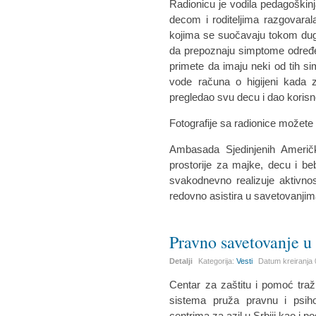
Radionicu je vodila pedagoškinj
decom i roditeljima razgovara
kojima se suočavaju tokom dug
da prepoznaju simptome određen
primete da imaju neki od tih s
vode računa o higijeni kada z
pregledao svu decu i dao korisn
Fotografije sa radionice možet
Ambasada Sjedinjenih Američk
prostorije za majke, decu i b
svakodnevno realizuje aktivnos
redovno asistira u savetovanjima
Pravno savetovanje u 
Detalji
Kategorija:
Vesti
Datum kreiranja
Centar za zaštitu i pomoć tra
sistema pruža pravnu i psih
centrima za azil u Srbiji kao i 