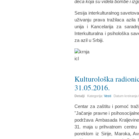
deca koja su videla bombe i izgub
Sesija interkulturalnog savetova
uživanju prava tražilaca azila 
unija i Kancelarija za saradn
Interkulturalna i psihološka s
za azil u Srbiji.
Kulturološka radioni
31.05.2016.
Detalji
Kategorija:
Vesti
Datum kreiranja
Centar za zaštitu i pomoć traž
"Jačanje pravne i psihosocijalne z
podržava Ambasada Kraljevine 
31. maja u prihvatnom centru u
poreklom iz Sirije, Maroka, Av