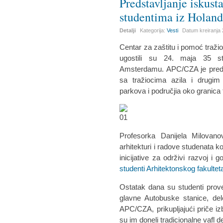
Predstavljanje iskust
studentima iz Holand
Detalji
Kategorija:
Vesti
Datum kreiranja
Centar za zaštitu i pomoć tražio
ugostili su 24. maja 35 stu
Amsterdamu. APC/CZA je predst
sa tražiocima azila i drugim
parkova i područjia oko granica
Profesorka Danijela Milovanov
arhitekturi i radove studenata k
inicijative za održivi razvoj i
studenti Arhitektonskog fakultet
Ostatak dana su studenti prov
glavne Autobuske stanice, d
APC/CZA, prikupljajući priče izb
su im doneli tradicionalne vafl d