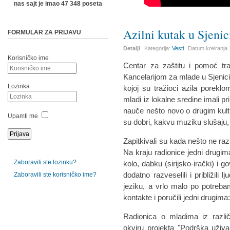
nas sajt je imao 47 348 poseta
Azilni kutak u Sjenic
FORMULAR ZA PRIJAVU
Detalji
Kategorija:
Vesti
Datum kreiranja
Korisničko ime
Centar za zaštitu i pomoć tr
Kancelarijom za mlade u Sjenici
Lozinka
kojoj su tražioci azila poreklom
mladi iz lokalne sredine imali p
nauče nešto novo o drugim kultu
Upamti me
su dobri, kakvu muziku slušaju, 
Zapitkivali su kada nešto ne ra
Na kraju radionice jedni drugima
Zaboravili ste lozinku?
kolo, dabku (sirijsko-irački) i 
dodatno razveselili i približili lj
Zaboravili ste korisničko ime?
jeziku, a vrlo malo po potreba
kontakte i poručili jedni drugima
Radionica o mladima iz različi
okviru projekta "Podrška uživan