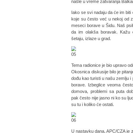
našle u vreme zatvaranja Balka
Iako se svi nadaju da će im biti
koje su često već u nekoj od z
meseci borave u Šidu. Naš psi
da im olakša boravak. Kažu d
šetaju, izlaze u grad.
Tema radionice je bio upravo odno
Okosnica diskusije bilo je pitan
dođu kao turisti u našu zemlju i
borave. Izbeglice veoma često
domova, problemi sa puta do
pak često nije jasno ni ko su lj
su tu i koliko će ostati.
U nastavku dana, APC/CZA je z