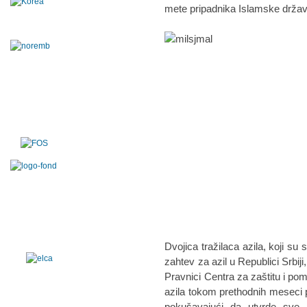
mete pripadnika Islamske držav
Dvojica tražilaca azila, koji su
zahtev za azil u Republici Srbiji
Pravnici Centra za zaštitu i po
azila tokom prethodnih meseci p
pokušavajući da utvrde sve p