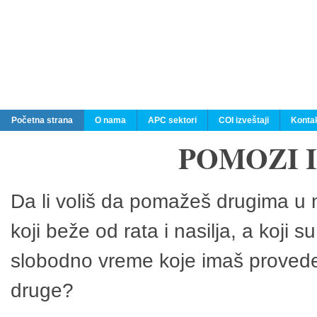
Početna strana
O nama
APC sektori
COI izveštaji
Konta
POMOZI 
Da li voliš da pomažeš drugima u n
koji beže od rata i nasilja, a koji 
slobodno vreme koje imaš provedeš
druge?