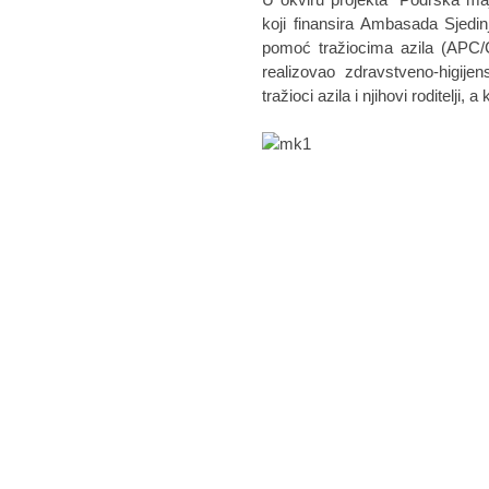
koji finansira Ambasada Sjedin
pomoć tražiocima azila (APC/C
realizovao zdravstveno-higije
tražioci azila i njihovi roditelji, 