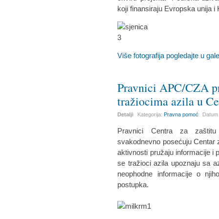
koji finansiraju Evropska unija 
Više fotografija pogledajte u galer
Pravnici APC/CZA p
tražiocima azila u Ce
Detalji
Kategorija:
Pravna pomoć
Datum 
Pravnici Centra za zaštit
svakodnevno posećuju Centar za 
aktivnosti pružaju informacije i
se tražioci azila upoznaju sa az
neophodne informacije o nji
postupka.