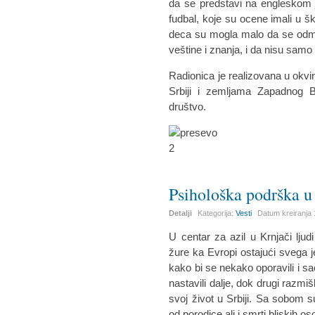
da se predstavi na engleskom j
fudbal, koje su ocene imali u ško
deca su mogla malo da se odmo
veštine i znanja, i da nisu sam
Radionica je realizovana u okvir
Srbiji i zemljama Zapadnog 
društvo.
Psihološka podrška u
Detalji
Kategorija:
Vesti
Datum kreiranja
U centar za azil u Krnjači lju
žure ka Evropi ostajući svega 
kako bi se nekako oporavili i sa
nastavili dalje, dok drugi razmiš
svoj život u Srbiji. Sa sobom su
od porodice ali i smrti bliskih os