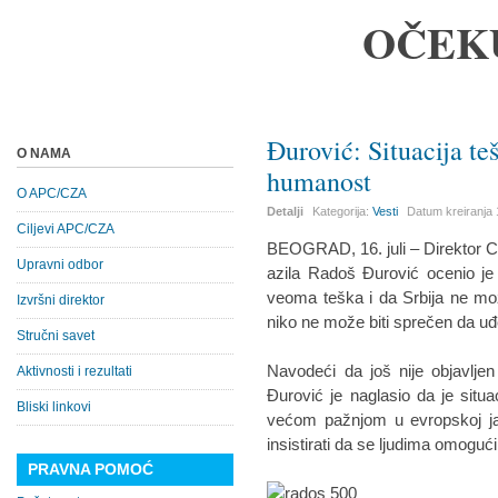
OČEK
Đurović: Situacija t
O NAMA
humanost
O APC/CZA
Detalji
Kategorija:
Vesti
Datum kreiranja
Ciljevi APC/CZA
BEOGRAD, 16. juli – Direktor Ce
Upravni odbor
azila Radoš Đurović ocenio je
veoma teška i da Srbija ne mož
Izvršni direktor
niko ne može biti sprečen da uđe
Stručni savet
Navodeći da još nije objavljen 
Aktivnosti i rezultati
Đurović je naglasio da je situa
Bliski linkovi
većom pažnjom u evropskoj jav
insistirati da se ljudima omoguć
PRAVNA POMOĆ