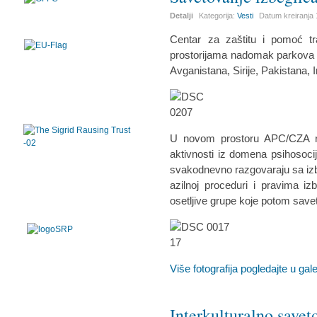
Detalji
Kategorija:
Vesti
Datum kreiranja
Centar za zaštitu i pomoć t
prostorijama nadomak parkova 
Avganistana, Sirije, Pakistana, I
U novom prostoru APC/CZA rea
aktivnosti iz domena psihosocij
svakodnevno razgovaraju sa izb
azilnoj proceduri i pravima iz
osetljive grupe koje potom save
Više fotografija pogledajte u galer
Interkulturalno savet