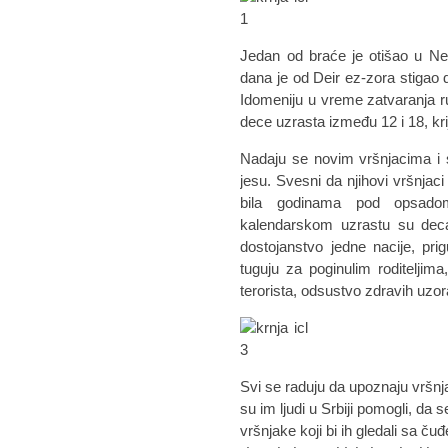
Jedan od braće je otišao u Ne
dana je od Deir ez-zora stigao
Idomeniju u vreme zatvaranja ru
dece uzrasta između 12 i 18, kri
Nadaju se novim vršnjacima i sr
jesu. Svesni da njihovi vršnjaci
bila godinama pod opsad
kalendarskom uzrastu su dec
dostojanstvo jedne nacije, pr
tuguju za poginulim roditeljim
terorista, odsustvo zdravih uzor
Svi se raduju da upoznaju vršnja
su im ljudi u Srbiji pomogli, da
vršnjake koji bi ih gledali sa č