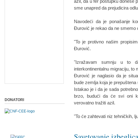
azil, da u fer postupku donese p
sme unapred da prejudicira odl
Navodeći da je ponašanje ko
Đurović je rekao da ne smemo 
"To je protivno našim propisi
Đurović.
"Izražavam sumnju u to d
interkontinentalnu migraciju, to 
Đurović je naglasio da je situ
bude zemlja koja je prepuštena
Istakao je i da je sada potrebn
brzo, budući da će svi oni k
DONATORI
verovatno tražiti azil.
"To će zahtevati niz tehničkih, l
Savetovanje izbegli