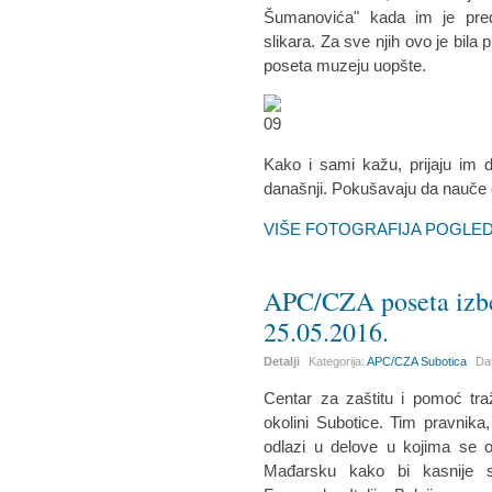
Šumanovića" kada im je pred
slikara. Za sve njih ovo je bila
poseta muzeju uopšte.
Kako i sami kažu, prijaju im 
današnji. Pokušavaju da nauče 
VIŠE FOTOGRAFIJA POGLEDA
APC/CZA poseta izbe
25.05.2016.
Detalji
Kategorija:
APC/CZA Subotica
Da
Centar za zaštitu i pomoć tra
okolini Subotice. Tim pravnika
odlazi u delove u kojima se o
Mađarsku kako bi kasnije st