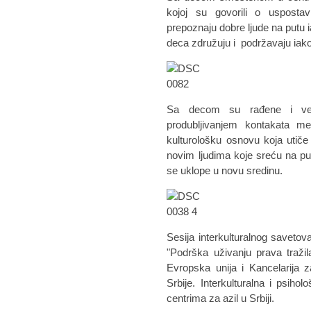
kojoj su govorili o usposta
prepoznaju dobre ljude na putu i
deca združuju i podržavaju iako 
Sa decom su rađene i vež
produbljivanjem kontakata m
kulturološku osnovu koja utič
novim ljudima koje sreću na putu
se uklope u novu sredinu.
Sesija interkulturalnog savetova
"Podrška uživanju prava tražila
Evropska unija i Kancelarija 
Srbije. Interkulturalna i psih
centrima za azil u Srbiji.