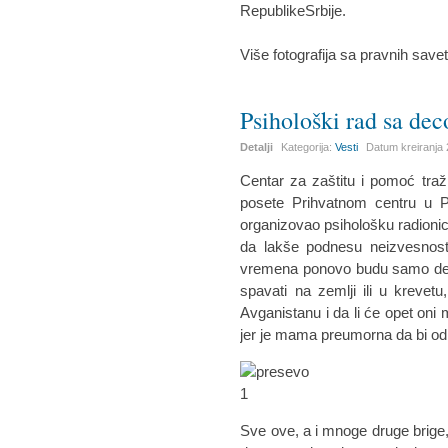
RepublikeSrbije.
Više fotografija sa pravnih sav
Psihološki rad sa de
Detalji
Kategorija:
Vesti
Datum kreiranja
Centar za zaštitu i pomoć tra
posete Prihvatnom centru u 
organizovao psihološku radion
da lakše podnesu neizvesnost
vremena ponovo budu samo deca
spavati na zemlji ili u krevet
Avganistanu i da li će opet oni
jer je mama preumorna da bi od
Sve ove, a i mnoge druge brige