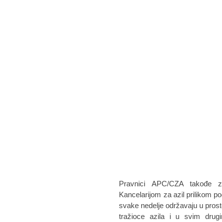
Pravnici APC/CZA takođe za
Kancelarijom za azil prilikom po
svake nedelje održavaju u prosto
tražioce azila i u svim dru