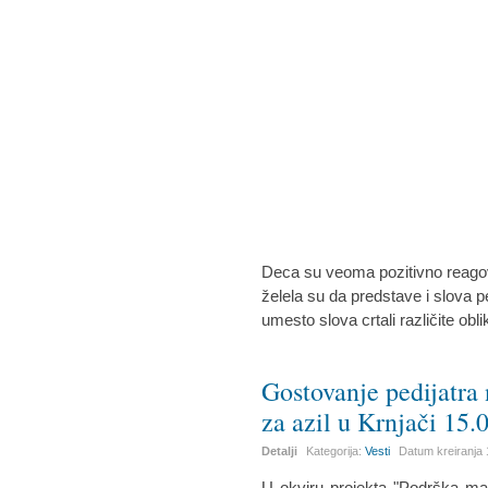
Deca su veoma pozitivno reagov
želela su da predstave i slova p
umesto slova crtali različite obli
Gostovanje pedijatra 
za azil u Krnjači 15.
Detalji
Kategorija:
Vesti
Datum kreiranja
U okviru projekta "Podrška ma