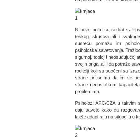
Njihove priče su različite ali o
teškog iskustva ali i svako
susreću pomažu im psiholo
psihološka savetovanja. Tražioci a
sigurnoj, toploj i neosuđujućoj 
svojih briga, ali i da potraže s
roditelji koji su suočeni sa iza
strane pritiscima da im se po
strane nedostatkom kapacitet
problemima.
Psiholozi APC/CZA u takvim sl
daju savete kako da razgova
lakše adaptiraju na situaciju u k