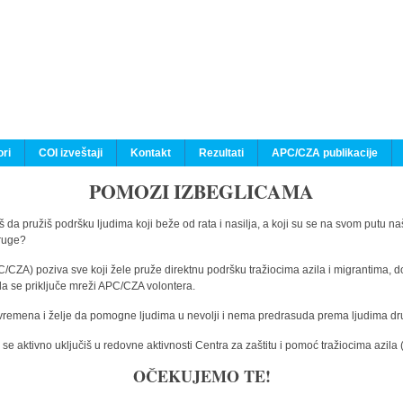
ri
COI izveštaji
Kontakt
Rezultati
APC/CZA publikacije
POMOZI IZBEGLICAMA
 da pružiš podršku ljudima koji beže od rata i nasilja, a koji su se na svom putu na
druge?
C/CZA) poziva sve koji žele pruže direktnu podršku tražiocima azila i migrantima, d
da se priključe mreži APC/CZA volontera.
vremena i želje da pomogne ljudima u nevolji i nema predrasuda prema ljudima drugi
e aktivno uključiš u redovne aktivnosti Centra za zaštitu i pomoć tražiocima azil
OČEKUJEMO TE!