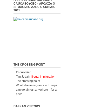
OSSERVATORIO BALCANI E
CAUCASO (OBC), APC/CZA O
SITUACIJI U AZILU U SRBIJI U
2011.
THE CROSSING POINT
Economist,
Tim Judah-
Illegal immigration
The crossing point
Would-be immigrants to Europe
can go almost anywhere—for a
price
BALKAN VISITORS