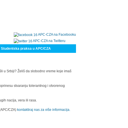
APC-CZA na Facebooku
APC-CZA na Twitteru
Studentska praksa u APC/CZA
šli u Srbiji? Želiš da slobodno vreme koje imaš
oprinesu stvaranju tolerantnog i otvorenog
h nacija, vera ili rasa.
a (APC/CZA)
kontaktiraj nas za više informacija.