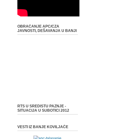
OBRAĆANJE APC/CZA
JAVNOSTI, DEŠAVANJA U BANJI
RTS U SREDISTU PAZNJE -
SITUACIJA U SUBOTICI 2012
VESTI IZ BANJE KOVILJAČE