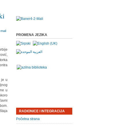
ki
PROMENA JEZIKA
rbije
rović,
torka
entra
 je u
ljnog
ine u
skoro
žavni
obom.
štaja
RADIONICE I INTEGRACIJA
Početna strana