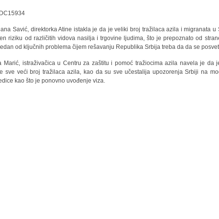
ana Savić, direktorka Atine istakla je da je veliki broj tražilaca azila i migranata u 
žen riziku od različitih vidova nasilja i trgovine ljudima, što je prepoznato od stra
jedan od ključnih problema čijem rešavanju Republika Srbija treba da da se posvet
 Marić, istraživačica u Centru za zaštitu i pomoć tražiocima azila navela je da je
je sve veći broj tražilaca azila, kao da su sve učestalija upozorenja Srbiji na m
edice kao što je ponovno uvođenje viza.