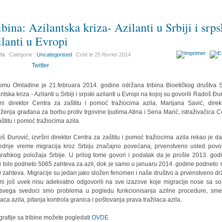
ibina: Azilantska kriza- Azilanti u Srbiji i srps
ilanti u Evropi
ils
Catégorie :
Uncategorised
Créé le
25 février 2014
Twitter
mu Omladine je 21.februara 2014. godine održana tribina Bioetičkog društva S
ntska kriza - Azilanti u Srbiji i srpski azilanti u Evropi na kojoj su govorili Radoš Đu
šni direktor Centra za zaštitu i pomoć tražiocima azila, Marijana Savić, direk
ženja građana za borbu protiv trgovine ljudima Atina i Sena Marić, istraživačica C
aštitu i pomoć tražiocima azila.
š Đurović, izvršni direktor Centra za zaštitu i pomoć tražiocima azila rekao je da
ednje vreme migracija kroz Srbiju značajno povećana, prvenstveno usled povo
rafskog položaja Srbije. U prilog tome govori i podatak da je prošle 2013. god
ji bilo podneto 5065 zahteva za azil, dok je samo u januaru 2014. godine podneto 
 zahteva. Migracije su jedan jako složen fenomen i naše društvo a prvenstveno dr
ni još uvek nisu adekvatno odgovorili na sve izazove koje migracije nose sa s
svega svedoci smo problema u pogledu funkcionisanja azilne procedure, sme
laca azila, pitanja kontrola granica i poštovanja prava tražilaca azila.
grafije sa tribine možete pogledati
OVDE