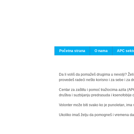
Početna strana
O nama
APC sekto
Da li voliš da pomažeš drugima u nevolji? Želiš
provedeš radeći nešto korisno i za sebe i za 
Centar za zaštitu i pomoć tražiocima azila (AP
društva i suzbijanju predrasuda i ksenofobije 
Volonter može biti svako ko je punoletan, ima 
Ukoliko imaš želju da pomogneš i vremena da s