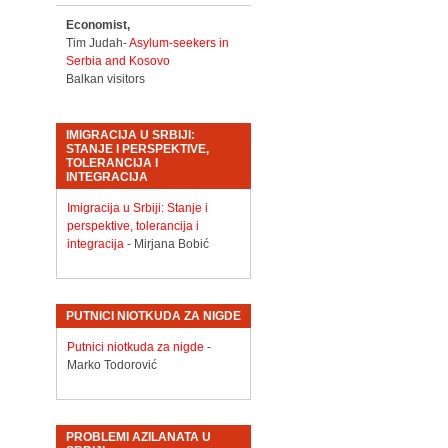
Economist,
Tim Judah-
Asylum-seekers in
Serbia and Kosovo
Balkan visitors
IMIGRACIJA U SRBIJI:
STANJE I PERSPEKTIVE,
TOLERANCIJA I
INTEGRACIJA
Imigracija u Srbiji: Stanje i
perspektive, tolerancija i
integracija
- Mirjana Bobić
PUTNICI NIOTKUDA ZA NIGDE
Putnici niotkuda za nigde
-
Marko Todorović
PROBLEMI AZILANATA U