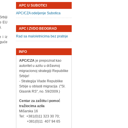
APC U SUBOTICI
APC/CZA odeljenje Subotica
Srbiji
ne EU
i.
APC I ZVDO BEOGRAD
Rad sa maloletnicima bez pratnje
 i iz
oguće
INFO
APC/CZA
je prepoznat kao
autoritet u azilu u državnoj
migracionoj strategiji Republike
Srbije!
- Strategija Vlade Republike
Srbije u oblasti migracija ("Sl.
Glasnik RS", no. 59/2009.)
Centar za zaštitu i pomoć
tražiocima azila
Mišarska 16
Tel: +381(0)11 323 30 70;
+381(0)11 407 94 65