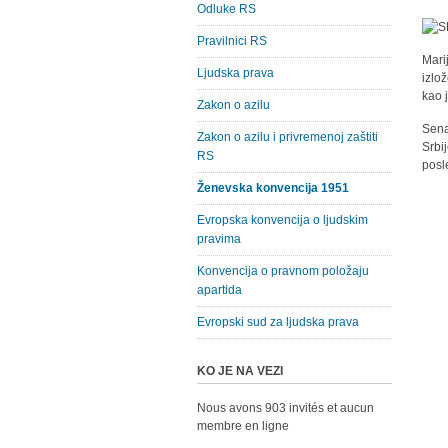
Odluke RS
Pravilnici RS
Marij
Ljudska prava
izlo
kao 
Zakon o azilu
Sena
Zakon o azilu i privremenoj zaštiti
Srbi
RS
posl
Ženevska konvencija 1951
Evropska konvencija o ljudskim
pravima
Konvencija o pravnom položaju
apartida
Evropski sud za ljudska prava
KO JE NA VEZI
Nous avons 903 invités et aucun
membre en ligne