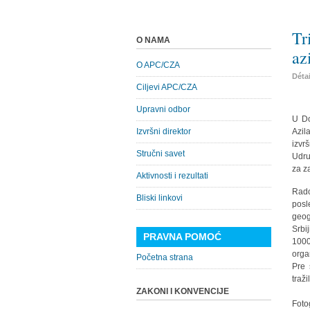
Tr
O NAMA
az
O APC/CZA
Déta
Ciljevi APC/CZA
Upravni odbor
U Do
Izvršni direktor
Azila
izvr
Stručni savet
Udru
za z
Aktivnosti i rezultati
Rado
Bliski linkovi
posl
geog
Srbi
PRAVNA POMOĆ
1000
orga
Početna strana
Pre 
traži
ZAKONI I KONVENCIJE
Foto