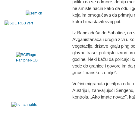
priliku da se odmore, dobiju me
ne smisle način kako da odu i gd
koja im omogućava da primaju n
kako bi nastavili svoj put.
Iz Bangladeša do Subotice, na 
Avganistanaca i drugih živi u 
vegetacije, države igraju ping 
glavne trase, policijski izvori 
godine. Neki kažu da policajci kad
vode do granice i govore im da 
„muslimanske zemlje".
Većini migranata je cilj da odu
Austriju i, zahvaljujući Šengenu
kontrola. „Ako imate novac", kaž