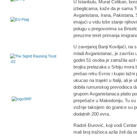
U Istanbulu, Murat Celikan, bora
izbeglicama, kaže da je sama T
Avganistana, Irana, Pakistana, Si
imajući u vidu loše stanje njiho
polugu u pregovorima sa Brisel
preuzme teret primanja imigra
U zavejanoj Banji Koviljači, na
mladi Avganistanac, je završio 
godini 51 osoba je zatražila azil 
brojka prelazaka u Srbiju mora b
prešao reku Evros i kupio lažni
ukucao na trajekt u Italiji, ali je
dobila rumunskog prevodioca da 
grupom Avganistanaca platio po
prepešače u Makedoniju. Tu su o
vožnje taksijem do granice su p
dodatnih 200 evra.
Radoš Đurović, koji vodi Centar
mali broj tražioca azila želi da os