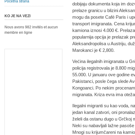
Početna strana
dobijaju dokumenta koja im dozv
prelaze granicu u blizini Aleksa
KO JE NA VEZI
mogu da posete Café Paris i up
transport imigranata. Cena krij
Nous avons 982 invités et aucun
kamiona iznosi 4.000 €. Prelaz
membre en ligne
popularnija opcija je prelazak 
Aleksandropolisa u Austriju, duž 
Marokanci je € 2,800.
Većina ilegalnih imigranata u Gr
policija registrovala je 8.800 m
55.000. U januaru ove godine evi
Pakistanci, posle čega slede Avg
Kongoanci. Po nekim procenama 
migranata. Kriza evra ima oteža
Ilegalni migranti su kao voda, n
jedan kanal zatvori, oni pronalaz
želeli da ostanu dugo u Grčkoj
Neki su nabavljali lažne paso
Mnogi su krijumčareni na kamion