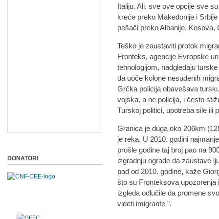
Italiju. Ali, sve ove opcije sve 
kreće preko Makedonije i Srbije
pešači preko Albanije, Kosova, 
Teško je zaustaviti protok migran
Fronteks, agencije Evropske uni
tehnologijom, nadgledaju tursk
da uoče kolone nesuđenih migran
Grčka policija obavešava tursku p
vojska, a ne policija, i često 
Turskoj politici, upotreba sile il
Granica je duga oko 206km (128
je reka. U 2010. godini najmanje 
prošle godine taj broj pao na 9
DONATORI
izgradnju ograde da zaustave lj
pad od 2010. godine, kaže Giorgi
što su Fronteksova upozorenja 
izgleda odlučile da promene svo
videti imigrante ".