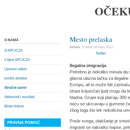
OČEK
Mesto prelaska
O NAMA
Détails
Créé le
18 mars 2012
O APC/CZA
Twitter
Ciljevi APC/CZA
Ilegalna imigracija
Upravni odbor
Potrebno je nekoliko minuta da 
glavna ulazna tačka za ilegalne 
Izvršni direktor
Evropu, ali to može biti zastraš
Stručni savet
strani krijumčari ljudi mogu da 
Aktivnosti i rezultati
hladna. Grupe koji plaćaju 300 e
noću se ukrcavaju u gumene ča
Bliski linkovi
zbog toga što tek nekolicina ume
Posle svega, olakšanje je sresti 
PRAVNA POMOĆ
migranti se nakratko hapse, pritva