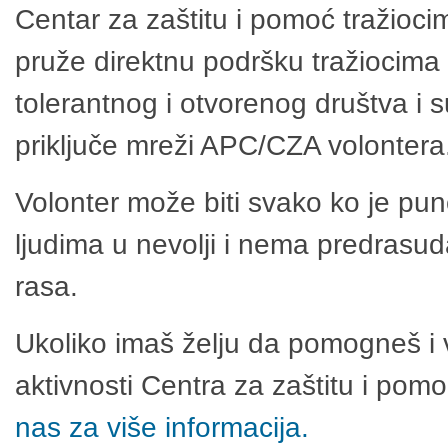
Centar za zaštitu i pomoć tražioci
pruže direktnu podršku tražiocima 
tolerantnog i otvorenog društva i 
priključe mreži APC/CZA volontera
Volonter može biti svako ko je pu
ljudima u nevolji i nema predrasuda
rasa.
Ukoliko imaš želju da pomogneš i 
aktivnosti Centra za zaštitu i po
nas za više informacija.