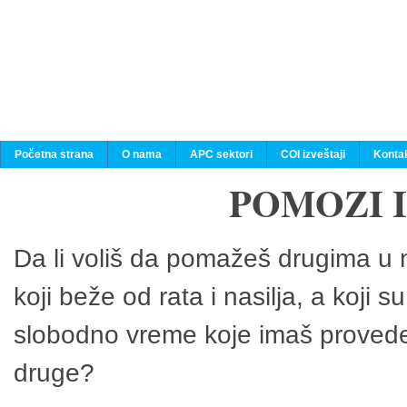
Početna strana
O nama
APC sektori
COI izveštaji
Konta
POMOZI 
Da li voliš da pomažeš drugima u n
koji beže od rata i nasilja, a koji 
slobodno vreme koje imaš provedeš
druge?