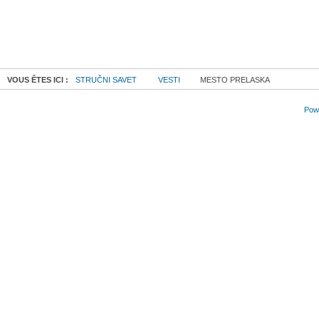
VOUS ÊTES ICI :
STRUČNI SAVET
VESTI
MESTO PRELASKA
Powe