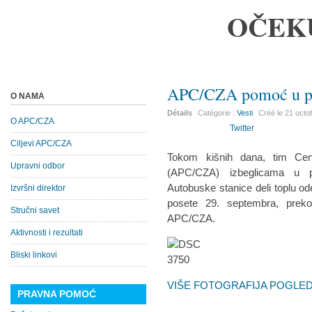
OČEK
APC/CZA pomoć u pa
O NAMA
Détails
Catégorie :
Vesti
Créé le
21 octo
O APC/CZA
Twitter
Ciljevi APC/CZA
Tokom kišnih dana, tim Cent
Upravni odbor
(APC/CZA) izbeglicama u 
Autobuske stanice deli toplu o
Izvršni direktor
posete 29. septembra, preko
Stručni savet
APC/CZA.
Aktivnosti i rezultati
Bliski linkovi
VIŠE FOTOGRAFIJA POGLEDA
PRAVNA POMOĆ