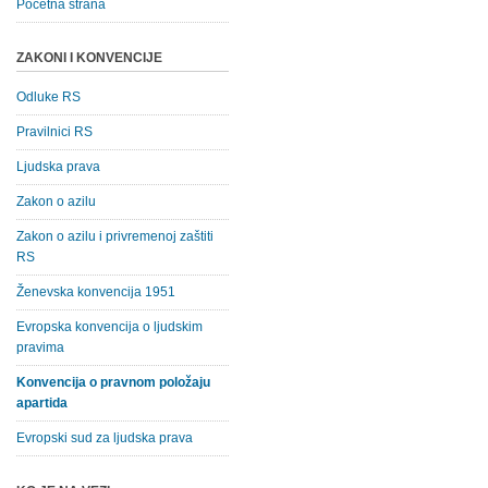
Početna strana
ZAKONI I KONVENCIJE
Odluke RS
Pravilnici RS
Ljudska prava
Zakon o azilu
Zakon o azilu i privremenoj zaštiti
RS
Ženevska konvencija 1951
Evropska konvencija o ljudskim
pravima
Konvencija o pravnom položaju
apartida
Evropski sud za ljudska prava