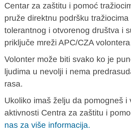
Centar za zaštitu i pomoć tražioci
pruže direktnu podršku tražiocima 
tolerantnog i otvorenog društva i 
priključe mreži APC/CZA volontera
Volonter može biti svako ko je pu
ljudima u nevolji i nema predrasuda
rasa.
Ukoliko imaš želju da pomogneš i 
aktivnosti Centra za zaštitu i po
nas za više informacija.