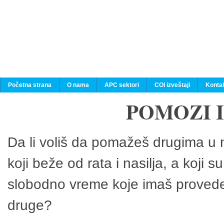
Početna strana
O nama
APC sektori
COI izveštaji
Konta
POMOZI 
Da li voliš da pomažeš drugima u n
koji beže od rata i nasilja, a koji 
slobodno vreme koje imaš provedeš
druge?