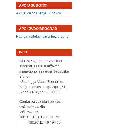
APC U SUBOTICI
APC/CZA odeljenje Subotica
APC I ZVDO BEOGRAD
Rad sa maloletnicima bez pratnje
INFO
APC/CZA
je prepoznat kao
autoritet u azilu u državnoj
migracionoj strategiji Republike
Srbije!
- Strategija Vlade Republike
Srbije u oblasti migracija ("Sl.
Glasnik RS", no. 59/2009.)
Centar za zaštitu i pomoć
tražiocima azila
Mišarska 16
Tel: +381(0)11 323 30 70;
+381(0)11 407 94 65