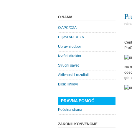
Pr
O NAMA
Déta
O APC/CZA
Ciljevi APC/CZA
Cent
Upravni odbor
ProC
Izvršni direktor
Stručni savet
Na d
odeć
Aktivnosti i rezultati
gde 
Bliski linkovi
PRAVNA POMOĆ
Početna strana
ZAKONI I KONVENCIJE