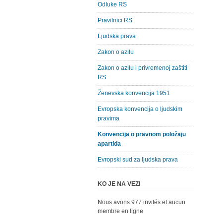
Odluke RS
Pravilnici RS
Ljudska prava
Zakon o azilu
Zakon o azilu i privremenoj zaštiti
RS
Ženevska konvencija 1951
Evropska konvencija o ljudskim
pravima
Konvencija o pravnom položaju
apartida
Evropski sud za ljudska prava
KO JE NA VEZI
Nous avons 977 invités et aucun
membre en ligne