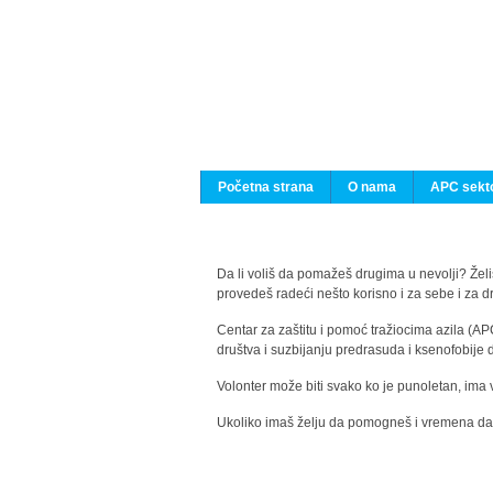
Početna strana
O nama
APC sekto
Da li voliš da pomažeš drugima u nevolji? Želiš
provedeš radeći nešto korisno i za sebe i za 
Centar za zaštitu i pomoć tražiocima azila (AP
društva i suzbijanju predrasuda i ksenofobije 
Volonter može biti svako ko je punoletan, ima 
Ukoliko imaš želju da pomogneš i vremena da s