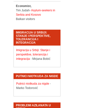
Economist,
Tim Judah-
Asylum-seekers in
Serbia and Kosovo
Balkan visitors
IMIGRACIJA U SRBIJI:
STANJE I PERSPEKTIVE,
TOLERANCIJA I
INTEGRACIJA
Imigracija u Srbiji: Stanje i
perspektive, tolerancija i
integracija
- Mirjana Bobić
PUTNICI NIOTKUDA ZA NIGDE
Putnici niotkuda za nigde
-
Marko Todorović
PROBLEMI AZILANATA U