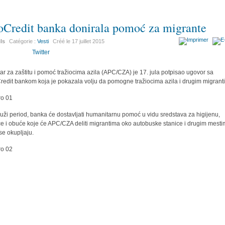
oCredit banka donirala pomoć za migrante
ils
Catégorie :
Vesti
Créé le
17 juillet 2015
Twitter
ar za zaštitu i pomoć tražiocima azila (APC/CZA) je 17. jula potpisao ugovor sa
redit bankom koja je pokazala volju da pomogne tražiocima azila i drugim migran
uži period, banka će dostavljati humanitarnu pomoć u vidu sredstava za higijenu,
e i obuće koje će APC/CZA deliti migrantima oko autobuske stanice i drugim mest
se okupljaju.