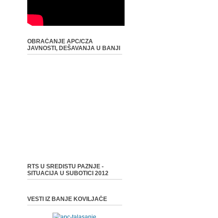
OBRAĆANJE APC/CZA
JAVNOSTI, DEŠAVANJA U BANJI
RTS U SREDISTU PAZNJE -
SITUACIJA U SUBOTICI 2012
VESTI IZ BANJE KOVILJAČE