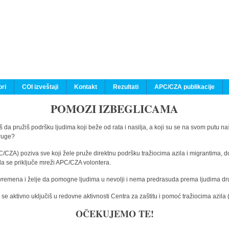
ri
COI izveštaji
Kontakt
Rezultati
APC/CZA publikacije
POMOZI IZBEGLICAMA
 da pružiš podršku ljudima koji beže od rata i nasilja, a koji su se na svom putu na
druge?
C/CZA) poziva sve koji žele pruže direktnu podršku tražiocima azila i migrantima, d
da se priključe mreži APC/CZA volontera.
vremena i želje da pomogne ljudima u nevolji i nema predrasuda prema ljudima drugi
e aktivno uključiš u redovne aktivnosti Centra za zaštitu i pomoć tražiocima azil
OČEKUJEMO TE!