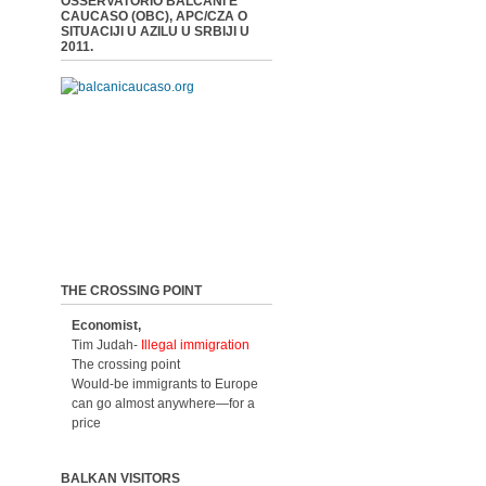
OSSERVATORIO BALCANI E
CAUCASO (OBC), APC/CZA O
SITUACIJI U AZILU U SRBIJI U
2011.
THE CROSSING POINT
Economist,
Tim Judah-
Illegal immigration
The crossing point
Would-be immigrants to Europe
can go almost anywhere—for a
price
BALKAN VISITORS