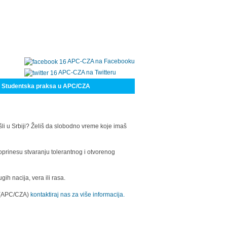
APC-CZA na Facebooku
APC-CZA na Twitteru
Studentska praksa u APC/CZA
šli u Srbiji? Želiš da slobodno vreme koje imaš
oprinesu stvaranju tolerantnog i otvorenog
h nacija, vera ili rasa.
a (APC/CZA)
kontaktiraj nas za više informacija.