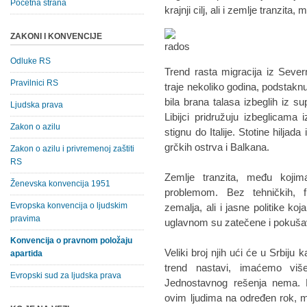
Početna strana
krajnji cilj, ali i zemlje tranzita,
ZAKONI I KONVENCIJE
Odluke RS
Trend rasta migracija iz Severn
Pravilnici RS
traje nekoliko godina, podstaknut 
bila brana talasa izbeglih iz 
Ljudska prava
Libijci pridružuju izbeglicama
Zakon o azilu
stignu do Italije. Stotine hiljad
grčkih ostrva i Balkana.
Zakon o azilu i privremenoj zaštiti
RS
Zemlje tranzita, među koj
Ženevska konvencija 1951
problemom. Bez tehničkih, fi
Evropska konvencija o ljudskim
zemalja, ali i jasne politike ko
pravima
uglavnom su zatečene i pokušav
Konvencija o pravnom položaju
Veliki broj njih ući će u Srbiju
apartida
trend nastavi, imaćemo viš
Evropski sud za ljudska prava
Jednostavnog rešenja nema. P
ovim ljudima na određen rok, 