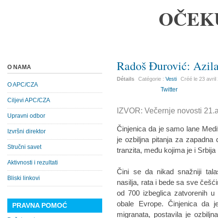
OČEK
Radoš Đurović: Azilan
O NAMA
Détails
Catégorie :
Vesti
Créé le
23 avril
O APC/CZA
Twitter
Ciljevi APC/CZA
IZVOR: Večernje novosti 21.a
Upravni odbor
Činjenica da je samo lane Medit
Izvršni direktor
je ozbiljna pitanja za zapadna dr
Stručni savet
tranzita, među kojima je i Srbija
Aktivnosti i rezultati
Čini se da nikad snažniji ta
Bliski linkovi
nasilja, rata i bede sa sve češ
od 700 izbeglica zatvorenih u 
obale Evrope. Činjenica da j
PRAVNA POMOĆ
migranata, postavila je ozbilj