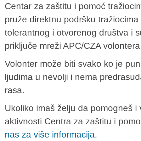
Centar za zaštitu i pomoć tražioci
pruže direktnu podršku tražiocima 
tolerantnog i otvorenog društva i 
priključe mreži APC/CZA volontera
Volonter može biti svako ko je pu
ljudima u nevolji i nema predrasuda
rasa.
Ukoliko imaš želju da pomogneš i 
aktivnosti Centra za zaštitu i po
nas za više informacija.