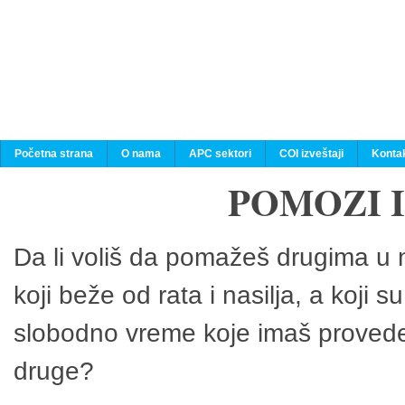
Početna strana
O nama
APC sektori
COI izveštaji
Konta
POMOZI 
Da li voliš da pomažeš drugima u n
koji beže od rata i nasilja, a koji 
slobodno vreme koje imaš provedeš
druge?