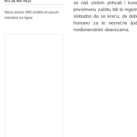
KO JE NA VEZI
se naš sistem prihvati i konso
privremenu zaštitu bili bi regis
Nous avons 986 invités et aucun
slobodno da se kreću, da dobij
membre en ligne
humano za te nesrećne lju
međunarodnim obavezama.