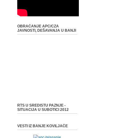
OBRAĆANJE APC/CZA
JAVNOSTI, DEŠAVANJA U BANJI
RTS U SREDISTU PAZNJE -
SITUACIJA U SUBOTICI 2012
VESTI IZ BANJE KOVILJAČE