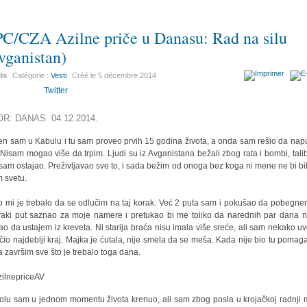
C/CZA Azilne priče u Danasu: Rad na silu
vganistan)
ils
Catégorie :
Vesti
Créé le
5 décembre 2014
Twitter
OR: DANAS 04.12.2014.
n sam u Kabulu i tu sam proveo prvih 15 godina života, a onda sam rešio da nap
 Nisam mogao više da trpim. Ljudi su iz Avganistana bežali zbog rata i bombi, tali
 sam ostajao. Preživljavao sve to, i sada bežim od onoga bez koga ni mene ne bi bi
 svetu.
 mi je trebalo da se odlučim na taj korak. Već 2 puta sam i pokušao da pobegnem
vaki put saznao za moje namere i pretukao bi me toliko da narednih par dana 
o da ustajem iz kreveta. Ni starija braća nisu imala više sreće, ali sam nekako uv
ačio najdeblji kraj. Majka je ćutala, nije smela da se meša. Kada nije bio tu pomaga
a završim sve što je trebalo toga dana.
olu sam u jednom momentu života krenuo, ali sam zbog posla u krojačkoj radnji