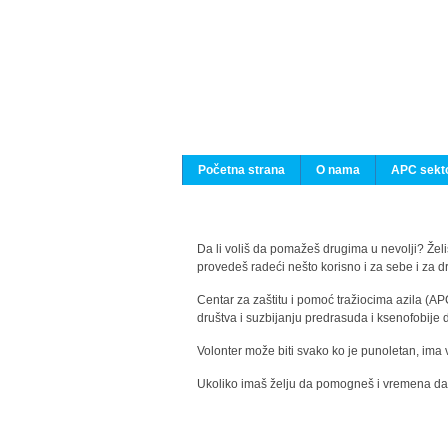
Početna strana
O nama
APC sekto
Da li voliš da pomažeš drugima u nevolji? Želiš
provedeš radeći nešto korisno i za sebe i za 
Centar za zaštitu i pomoć tražiocima azila (AP
društva i suzbijanju predrasuda i ksenofobije 
Volonter može biti svako ko je punoletan, ima 
Ukoliko imaš želju da pomogneš i vremena da s