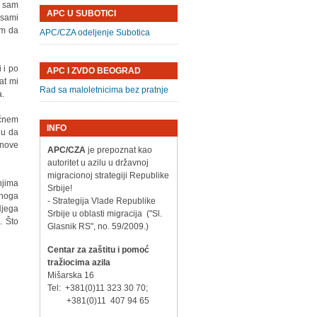
o sam
APC U SUBOTICI
 sami
am da
APC/CZA odeljenje Subotica
 i po
APC I ZVDO BEOGRAD
at mi
Rad sa maloletnicima bez pratnje
a.
očnem
INFO
du da
 nove
APC/CZA
je prepoznat kao
autoritet u azilu u državnoj
migracionoj strategiji Republike
njima
Srbije!
dnoga
- Strategija Vlade Republike
Njega
Srbije u oblasti migracija ("Sl.
. Što
Glasnik RS", no. 59/2009.)
Centar za zaštitu i pomoć
tražiocima azila
Mišarska 16
Tel: +381(0)11 323 30 70;
+381(0)11 407 94 65