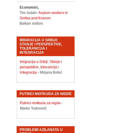
Economist,
Tim Judah-
Asylum-seekers in
Serbia and Kosovo
Balkan visitors
IMIGRACIJA U SRBIJI:
STANJE I PERSPEKTIVE,
TOLERANCIJA I
INTEGRACIJA
Imigracija u Srbiji: Stanje i
perspektive, tolerancija i
integracija
- Mirjana Bobić
PUTNICI NIOTKUDA ZA NIGDE
Putnici niotkuda za nigde
-
Marko Todorović
PROBLEMI AZILANATA U