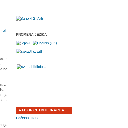
PROMENA JEZIKA
ustim
bana,
lo na
, ali
nisam
ek ja
la bi
RADIONICE I INTEGRACIJA
Početna strana
 moga