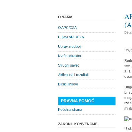
AP
O NAMA
(A
O APC/CZA
Déta
Ciljevi APC/CZA
Upravni odbor
IZV
Izvršni direktor
Rođe
Stručni savet
sve.
a ja
Aktivnosti i rezultati
ovom
Bliski linkovi
Dugo
bi s
moga
PRAVNA POMOĆ
izvl
mi d
Početna strana
ZAKONI I KONVENCIJE
U šk