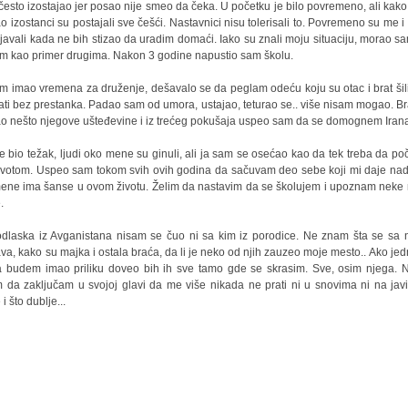
često izostajao jer posao nije smeo da čeka. U početku je bilo povremeno, ali kak
ao izostanci su postajali sve češći. Nastavnici nisu tolerisali to. Povremeno su me i
javali kada ne bih stizao da uradim domaći. Iako su znali moju situaciju, morao s
im kao primer drugima. Nakon 3 godine napustio sam školu.
m imao vremena za druženje, dešavalo se da peglam odeću koju su otac i brat šili
ati bez prestanka. Padao sam od umora, ustajao, teturao se.. više nisam mogao. Br
ao nešto njegove ušteđevine i iz trećeg pokušaja uspeo sam da se domognem Iran
je bio težak, ljudi oko mene su ginuli, ali ja sam se osećao kao da tek treba da p
ivotom. Uspeo sam tokom svih ovih godina da sačuvam deo sebe koji mi daje na
ene ima šanse u ovom životu. Želim da nastavim da se školujem i upoznam neke
.
dlaska iz Avganistana nisam se čuo ni sa kim iz porodice. Ne znam šta se sa 
va, kako su majka i ostala braća, da li je neko od njih zauzeo moje mesto.. Ako je
 budem imao priliku doveo bih ih sve tamo gde se skrasim. Sve, osim njega. 
m da zaključam u svojoj glavi da me više nikada ne prati ni u snovima ni na javi
 i što dublje...