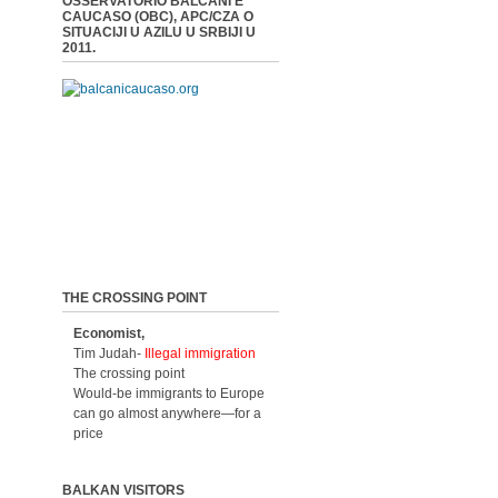
OSSERVATORIO BALCANI E
CAUCASO (OBC), APC/CZA O
SITUACIJI U AZILU U SRBIJI U
2011.
THE CROSSING POINT
Economist,
Tim Judah-
Illegal immigration
The crossing point
Would-be immigrants to Europe
can go almost anywhere—for a
price
BALKAN VISITORS