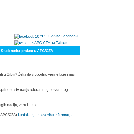
APC-CZA na Facebooku
APC-CZA na Twitteru
Studentska praksa u APC/CZA
šli u Srbiji? Želiš da slobodno vreme koje imaš
oprinesu stvaranju tolerantnog i otvorenog
h nacija, vera ili rasa.
a (APC/CZA)
kontaktiraj nas za više informacija.