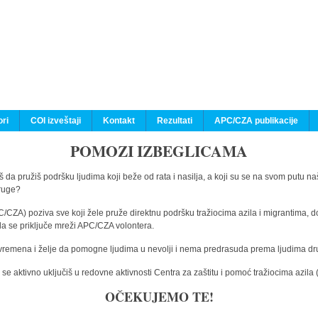
ri
COI izveštaji
Kontakt
Rezultati
APC/CZA publikacije
POMOZI IZBEGLICAMA
 da pružiš podršku ljudima koji beže od rata i nasilja, a koji su se na svom putu na
druge?
C/CZA) poziva sve koji žele pruže direktnu podršku tražiocima azila i migrantima, d
da se priključe mreži APC/CZA volontera.
vremena i želje da pomogne ljudima u nevolji i nema predrasuda prema ljudima drugi
e aktivno uključiš u redovne aktivnosti Centra za zaštitu i pomoć tražiocima azil
OČEKUJEMO TE!