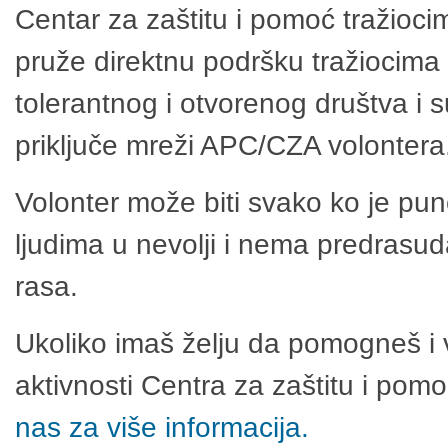
Centar za zaštitu i pomoć tražioci
pruže direktnu podršku tražiocima 
tolerantnog i otvorenog društva i 
priključe mreži APC/CZA volontera
Volonter može biti svako ko je pu
ljudima u nevolji i nema predrasuda
rasa.
Ukoliko imaš želju da pomogneš i 
aktivnosti Centra za zaštitu i po
nas za više informacija.