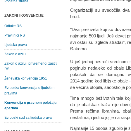
Početna strana
Organizaciji su svedočila dva P
ZAKONI I KONVENCIJE
brod.
Odluke RS
"Dva preživela koji su dovezeni
Pravilnici RS
najmanje 500 ljudi. Još devet pre
svi ostali su izgleda stradali", r
Ljudska prava
Đakomo.
Zakon o azilu
U još jednoj nesreći sredinom 
Zakon o azilu i privremenoj zaštiti
poginulo nedaleko od obale Libi
RS
pokušali da se domognu ev
Ženevska konvencija 1951
2014.godine kod libijske obale 
se većina utopila, saopštio je p
Evropska konvencija o ljudskim
pravima
"Ima mnogo beživotnih tela koj
Konvencija o pravnom položaju
da je obalska straža nije dovol
apartida
Prema rečima Ibrahima, oba
nestalima, i jedino joj je na ras
Evropski sud za ljudska prava
Najmanje 15 osoba izgubilo je ži