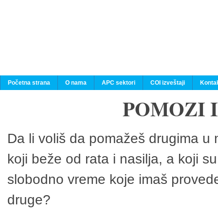
Početna strana
O nama
APC sektori
COI izveštaji
Konta
POMOZI 
Da li voliš da pomažeš drugima u n
koji beže od rata i nasilja, a koji 
slobodno vreme koje imaš provedeš
druge?