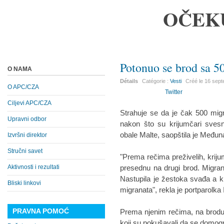
OČEK
Potonuo se brod sa 5
O NAMA
Détails
Catégorie :
Vesti
Créé le
16 sep
O APC/CZA
Twitter
Ciljevi APC/CZA
Strahuje se da je čak 500 mig
Upravni odbor
nakon što su krijumčari sve
obale Malte, saopštila je Međun
Izvršni direktor
Stručni savet
"Prema rečima preživelih, krij
Aktivnosti i rezultati
presednu na drugi brod. Migranti
Nastupila je žestoka svađa a k
Bliski linkovi
migranata", rekla je portparolka
PRAVNA POMOĆ
Prema njenim rečima, na brodu su
koji su pokušavali da se domog