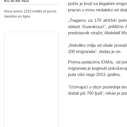
KO JE NA VEZI
pošto je brod sa ilegalnim imigr
prazan u moru nedaleko od obale 
Nous avons 1253 invités et aucun
membre en ligne
„Tragamo za 170 afričkih putn
oblasti Guarakouzi", približno 6
predstavnik straže, Abdelatif 
„Nekoliko milja od obale pronaš
200 imigranata", dodao je on.
Prema podacima IOM/a, od poče
migranata je poginulo pokušavaju
puta više nego 2013. godinu.
"Uzimajući u obzir poslednja dva
dodati još 700 ljudi", rekao je 