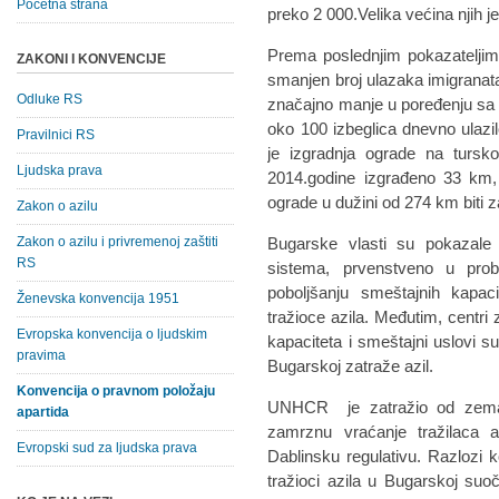
Početna strana
preko 2 000.Velika većina njih je
Prema poslednjim pokazateljim
ZAKONI I KONVENCIJE
smanjen broj ulazaka imigranata
Odluke RS
značajno manje u poređenju sa
oko 100 izbeglica dnevno ulazi
Pravilnici RS
je izgradnja ograde na tursko
Ljudska prava
2014.godine izgrađeno 33 km,
ograde u dužini od 274 km biti 
Zakon o azilu
Zakon o azilu i privremenoj zaštiti
Bugarske vlasti su pokazale
RS
sistema, prvenstveno u probl
poboljšanju smeštajnih kapac
Ženevska konvencija 1951
tražioce azila. Međutim, centri
Evropska konvencija o ljudskim
kapaciteta i smeštajni uslovi su
pravima
Bugarskoj zatraže azil.
Konvencija o pravnom položaju
UNHCR je zatražio od zemalj
apartida
zamrznu vraćanje tražilaca 
Evropski sud za ljudska prava
Dablinsku regulativu. Razlozi k
tražioci azila u Bugarskoj su