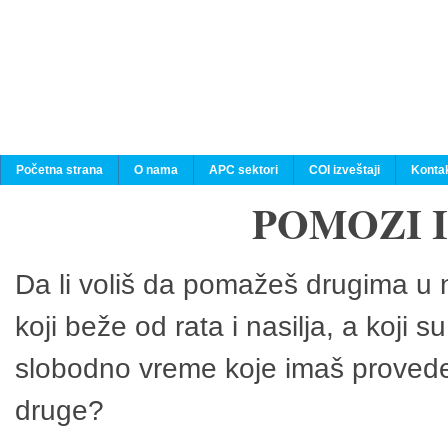
Početna strana
O nama
APC sektori
COI izveštaji
Konta
POMOZI 
Da li voliš da pomažeš drugima u n
koji beže od rata i nasilja, a koji 
slobodno vreme koje imaš provedeš
druge?