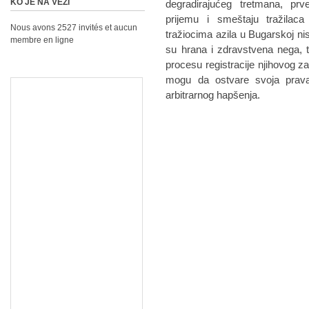
KO JE NA VEZI
degradirajućeg tretmana, pr
prijemu i smeštaju tražila
Nous avons 2527 invités et aucun
tražiocima azila u Bugarskoj ni
membre en ligne
su hrana i zdravstvena nega, 
procesu registracije njihovog za
mogu da ostvare svoja prav
arbitrarnog hapšenja.