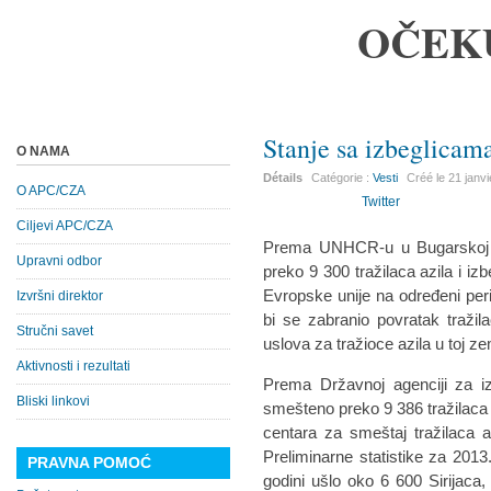
OČEK
Stanje sa izbeglicam
O NAMA
Détails
Catégorie :
Vesti
Créé le
21 janv
O APC/CZA
Twitter
Ciljevi APC/CZA
Prema UNHCR-u u Bugarskoj s
Upravni odbor
preko 9 300 tražilaca azila i i
Evropske unije na određeni per
Izvršni direktor
bi se zabranio povratak traži
Stručni savet
uslova za tražioce azila u toj zem
Aktivnosti i rezultati
Prema Državnoj agenciji za iz
Bliski linkovi
smešteno preko 9 386 tražilaca a
centara za smeštaj tražilaca 
Preliminarne statistike za 201
PRAVNA POMOĆ
godini ušlo oko 6 600 Sirijaca