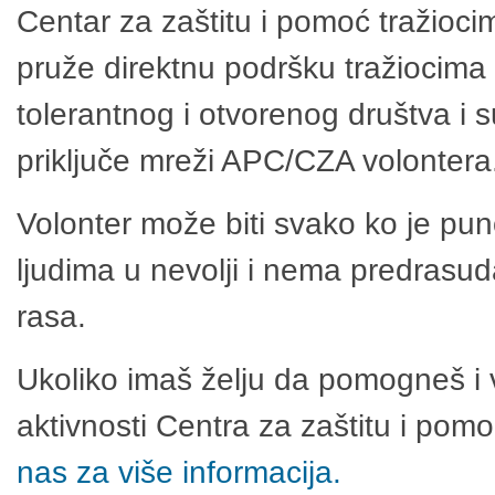
Centar za zaštitu i pomoć tražioci
pruže direktnu podršku tražiocima 
tolerantnog i otvorenog društva i 
priključe mreži APC/CZA volontera
Volonter može biti svako ko je pu
ljudima u nevolji i nema predrasuda
rasa.
Ukoliko imaš želju da pomogneš i 
aktivnosti Centra za zaštitu i po
nas za više informacija.